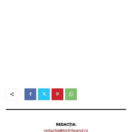
REDACȚIA:
redactia@bistriteanul.ro