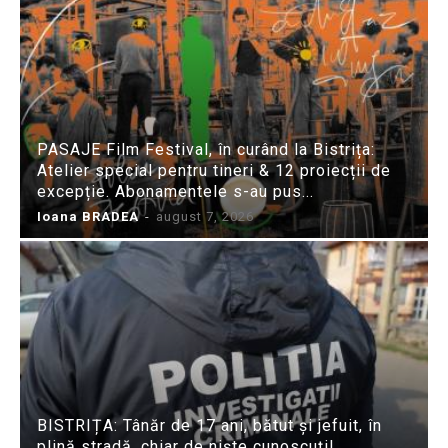
PASAJE Film Festival, în curând la Bistrița:
Atelier special pentru tineri & 12 proiecții de
excepție. Abonamentele s-au pus...
Ioana BRADEA
-
august 7, 2026
BISTRIȚA: Tânăr de 17 ani, bătut și jefuit, în
plină stradă, chiar de niște cunoscuți!