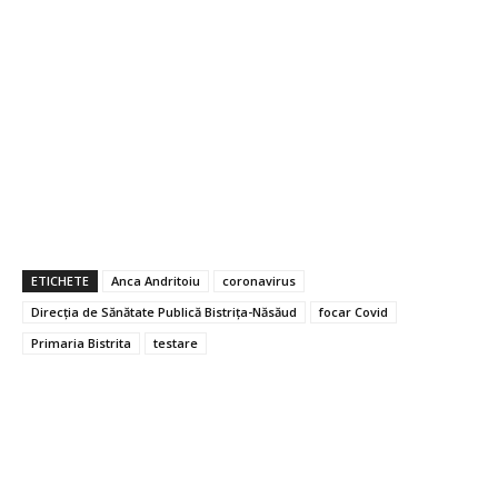
ETICHETE
Anca Andritoiu
coronavirus
Direcţia de Sănătate Publică Bistrița-Năsăud
focar Covid
Primaria Bistrita
testare