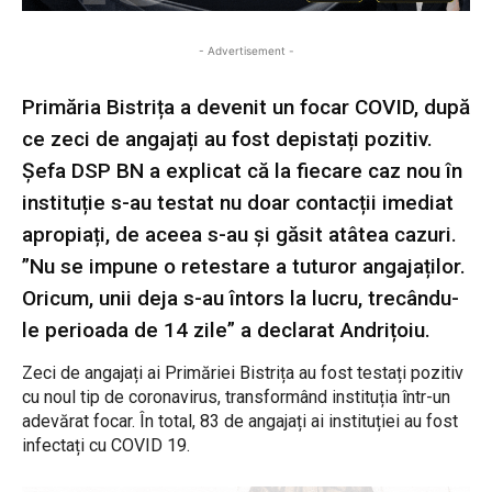
- Advertisement -
Primăria Bistrița a devenit un focar COVID, după
ce zeci de angajați au fost depistați pozitiv.
Șefa DSP BN a explicat că la fiecare caz nou în
instituție s-au testat nu doar contacții imediat
apropiați, de aceea s-au și găsit atâtea cazuri.
”Nu se impune o retestare a tuturor angajaților.
Oricum, unii deja s-au întors la lucru, trecându-
le perioada de 14 zile” a declarat Andrițoiu.
Zeci de angajați ai Primăriei Bistrița au fost testați pozitiv
cu noul tip de coronavirus, transformând instituția într-un
adevărat focar. În total, 83 de angajați ai instituției au fost
infectați cu COVID 19.