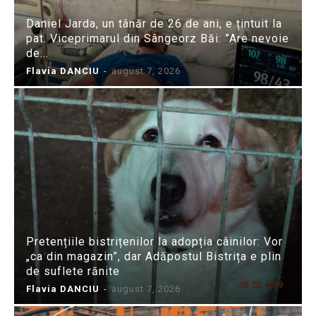
Daniel Jarda, un tânăr de 26 de ani, e țintuit la
pat. Viceprimarul din Sângeorz Băi: ”Are nevoie
de...
Flavia DANCIU
-
august 7, 2026
Pretențiile bistrițenilor la adopția câinilor: Vor
„ca din magazin”, dar Adăpostul Bistrița e plin
de suflete rănite
Flavia DANCIU
-
august 7, 2026