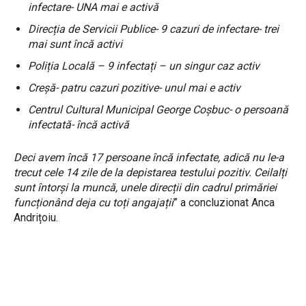
infectare- UNA mai e activă
Direcția de Servicii Publice- 9 cazuri de infectare- trei
mai sunt încă activi
Poliția Locală – 9 infectați – un singur caz activ
Creșă- patru cazuri pozitive- unul mai e activ
Centrul Cultural Municipal George Coșbuc- o persoană
infectată- încă activă
Deci avem încă 17 persoane încă infectate, adică nu le-a
trecut cele 14 zile de la depistarea testului pozitiv. Ceilalți
sunt întorși la muncă, unele direcții din cadrul primăriei
funcționând deja cu toți angajații
” a concluzionat Anca
Andrițoiu.