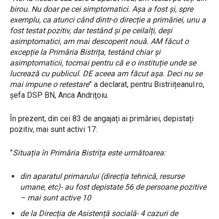
birou. Nu doar pe cei simptomatici. Așa a fost și, spre
exemplu, ca atunci când dintr-o direcție a primăriei, unu a
fost testat pozitiv, dar testând și pe ceilalți, deși
asimptomatici, am mai descoperit nouă. AM făcut o
excepție la Primăria Bistrița, testând chiar și
asimptomaticii, tocmai pentru că e o instituție unde se
lucrează cu publicul. DE aceea am făcut așa. Deci nu se
mai impune o retestare
” a declarat, pentru Bistriițeanul.ro,
șefa DSP BN, Anca Andrițoiu.
În prezent, din cei 83 de angajați ai primăriei, depistați
pozitiv, mai sunt activi 17:
”
Situația în Primăria Bistrița este următoarea:
din aparatul primarului (direcția tehnică, resurse
umane, etc)- au fost depistate 56 de persoane pozitive
– mai sunt active 10
de la Direcția de Asistență socială- 4 cazuri de