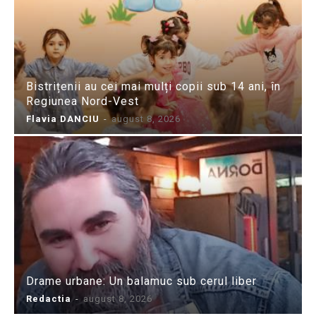
Bistrițenii au cei mai mulți copii sub 14 ani, în
Regiunea Nord-Vest
Flavia DANCIU
-
august 8, 2026
Drame urbane: Un balamuc sub cerul liber
Redactia
-
august 8, 2026