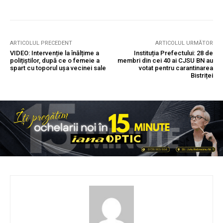
ARTICOLUL PRECEDENT
ARTICOLUL URMĂTOR
VIDEO: Intervenție la înălțime a
Instituția Prefectului: 28 de
polițiștilor, după ce o femeie a
membri din cei 40 ai CJSU BN au
spart cu toporul ușa vecinei sale
votat pentru carantinarea
Bistriței