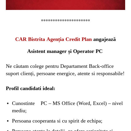
*********************
CAR Bistrita
Agenția
Credit Plan
angajează
Asistent manager și
Operator PC
Ne căutam colege pentru Departament Back-office
suport clienți, persoane energice, atente si responsabile!
Profil candidati ideal:
Cunostinte ︂︆︄︅ ︁︁︎︌ ︈︂︇︍ PC – MS Office (Word, Excel) – nivel
mediu;
Persoana cooperanta si cu spirit de echipa;
Persoana atenta la detalii, ce ofera seriozitate si