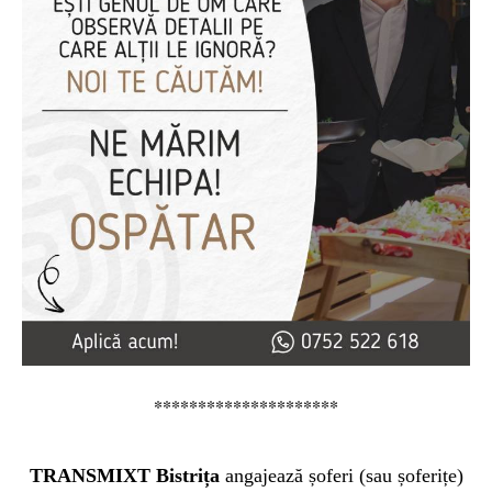
*********************
TRANSMIXT Bistrița
a
ngaj
eaz
ă șoferi (sau șoferițe)