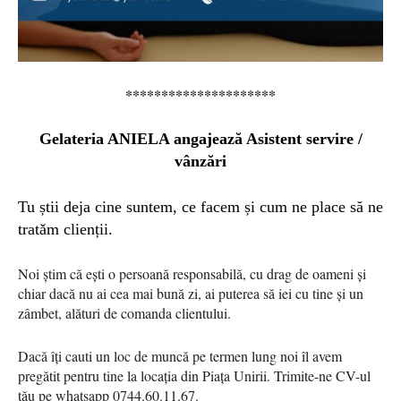
*********************
Gelateria ANIELA angajează Asistent servire /
vânzări
Tu știi deja cine suntem, ce facem și cum ne place să ne
tratǎm clienții.
Noi știm că ești o persoană responsabilă, cu drag de oameni și
chiar dacă nu ai cea mai bună zi, ai puterea să iei cu tine și un
zâmbet, alături de comanda clientului.
Dacă
îț
i cauti un loc de munc
ă
pe termen lung noi
î
l avem
pregătit pentru tine la loca
ț
ia din Pia
ț
a Unirii.
T
rimite-ne CV-ul
tău pe whatsapp 0744.60.11.67.