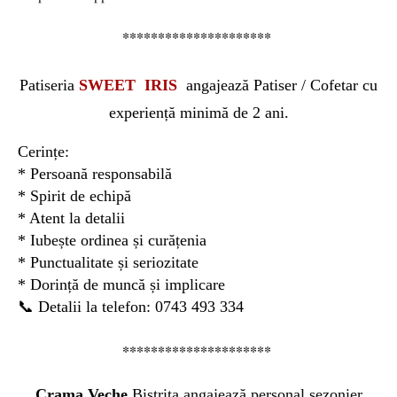
*********************
Patiseria
SWEET IRIS
angajează Patiser / Cofetar cu
experiență minimă de 2 ani.
Cerințe:
* Persoană responsabilă
* Spirit de echipă
* Atent la detalii
* Iubește ordinea și curățenia
* Punctualitate și seriozitate
* Dorință de muncă și implicare
📞 Detalii la telefon: 0743 493 334
*********************
Crama Veche
Bistrița angajează personal sezonier