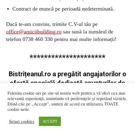
Contract de muncă pe perioadă nedeterminată.
Dacă te-am convins, trimite C.V-ul tău pe
office@amiciibuilding.ro
sau sună la numărul de
telefon 0738 460 330 pentru mai multe informații!
*********************
Bistrițeanul.ro a pregătit angajatorilor o
ofertă specială dedicată anunțurilor de
acest tip. Cere oferta printr-un mail pe
Folosim cookie-uri pe site-ul nostru web pentru a vă oferi cea mai
relevantă experiență, amintindu-vă preferințele și repetând vizitele.
adresa
publicitate@bistriteanul.ro
sau la
Dând clic pe „Accept”, sunteți de acord cu utilizarea TOATE
telefon 0728.237.215.
cookie-urile.
Setari cookies
ACCEPT