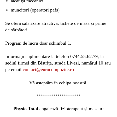
lăcătuşi mecanici
muncitori (operatori pafs)
Se oferă salarizare atractivă, tichete de masă şi prime
de sărbători.
Program de lucru doar schimbul 1.
Informaţii suplimentare la telefon
0744.55.62.79
, la
sediul firmei din Bistriţa, strada Livezi, num
ă
rul 10 sau
pe email
contact@eurocompozite.ro
Vă aşteptăm în echipa noastră!
*********************
Physio Total
angajează fizioterapeut și maseur: