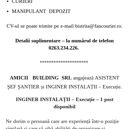
CURIERI
MANIPULANT DEPOZIT
CV-ul se poate trimite pe e-mail
bistrita@fancourier.ro
.
Detalii suplimentare – la numărul de telefon
0263.234.226.
*********************
AMICII BUILDING SRL
angajează ASISTENT
ŞEF ŞANTIER și INGINER INSTALAȚII – Execuție.
INGINER INSTALAȚII – Execuție – 1 post
disponibil
Ne dorim o persoană care are experiență într-o poziție
similară și care să aibă abilități de organizare și