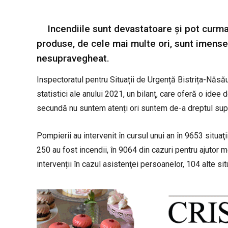
Incendiile sunt devastatoare și pot curma
produse, de cele mai multe ori, sunt imense
nesupravegheat.
Inspectoratul pentru Situații de Urgență Bistrița-Năsă
statistici ale anului 2021, un bilanț, care oferă o ide
secundă nu suntem atenți ori suntem de-a dreptul super
Pompierii au intervenit în cursul unui an în 9653 situa
250 au fost incendii, în 9064 din cazuri pentru ajutor 
intervenții în cazul asistenţei persoanelor, 104 alte si