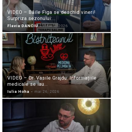
VIDEO – Băile Figa se deschid vineri!
Surpriza sezonului:...
Flavia DANCIU
-
iunie 9, 2026
VIDEO – Dr. Vasile Grajdu: Informațiile
medicale se iau...
Iulia Hoha
-
mai 26, 2026