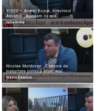
VIDEO – Andrei Kozuk, directorul
Aquabis: „Ajungem cu apa...
Iulia Hoha
-
iulie 21, 2026
Nicolae Moldovan: „E nevoie de
maturitate politică acum, mai...
Flavia DANCIU
-
iunie 10, 2026