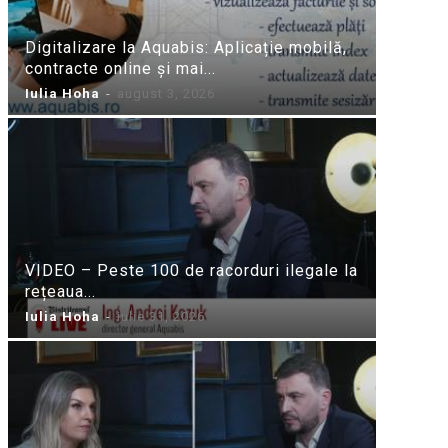
Digitalizare la Aquabis: Aplicație mobilă,
contracte online și mai...
Iulia Hoha
-
august 3, 2026
VIDEO – Peste 100 de racorduri ilegale la
rețeaua...
Iulia Hoha
-
iulie 31, 2026