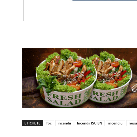
ETICHETE
foc
incendii
Incendii ISU BN
incendiu
nesu