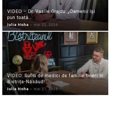
VIDEO – Dr. Vasile Grajdu: „Oamenii își
pun toată...
Iulia Hoha
-
mai 22, 2026
VIDEO: Suflu de medici de familie tineri în
Bistrița-Năsăud!...
Iulia Hoha
-
mai 21, 2026