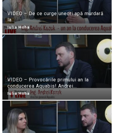
VIDEO – De ce curge uneori apă murdară
la...
Iulia Hoha
-
iulie 24, 2026
VIDEO – Provocările primului an la
conducerea Aquabis! Andrei...
Iulia Hoha
-
iulie 21, 2026