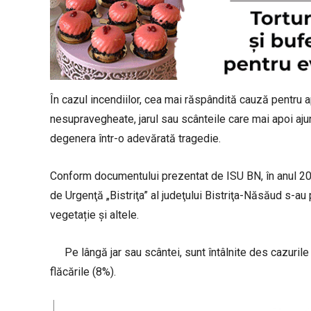
În cazul incendiilor, cea mai răspândită cauză pentru a
nesupravegheate, jarul sau scânteile care mai apoi ajun
degenera într-o adevărată tragedie.
Conform documentului prezentat de ISU BN, în anul 202
de Urgenţă „Bistriţa” al judeţului Bistriţa-Năsăud s-au
vegetație și altele.
Pe lângă jar sau scântei, sunt întâlnite des cazurile
flăcările (8%).