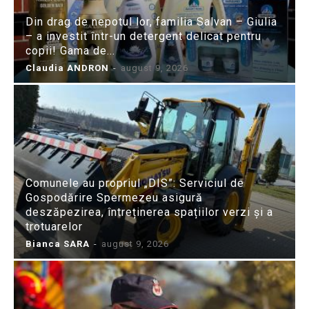
Din drag de nepotul lor, familia Salvan – Giulia
– a investit într-un detergent delicat pentru
copii! Gama de...
Claudia ANDRON
-
august 9, 2026
Comunele au propriul „DIS”: Serviciul de
Gospodărire Spermezeu asigură
deszăpezirea, întreținerea spațiilor verzi și a
trotuarelor
Bianca SARA
-
august 9, 2026