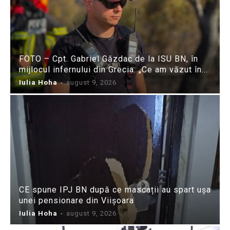
FOTO – Cpt. Gabriel Găzdac de la ISU BN, în
mijlocul infernului din Grecia: „Ce am văzut în...
Iulia Hoha
-
august 9, 2026
CE spune IPJ BN după ce mascații au spart ușa
unei pensionare din Viișoara
Iulia Hoha
-
august 9, 2026