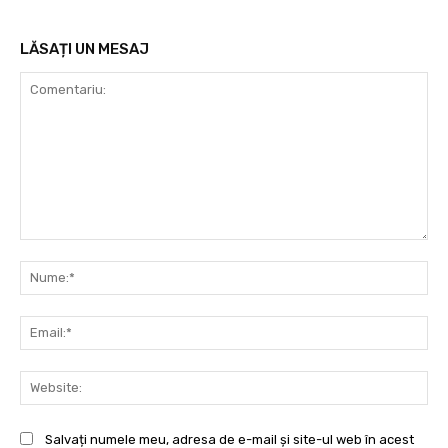
LĂSAȚI UN MESAJ
Comentariu:
Nu
Ema
Web
Salvați numele meu, adresa de e-mail și site-ul web în acest