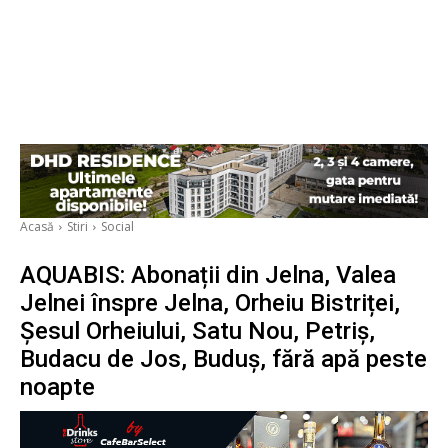
Acasă
Stiri
Social
AQUABIS: Abonații din Jelna, Valea
Jelnei înspre Jelna, Orheiu Bistriței,
Șesul Orheiului, Satu Nou, Petriș,
Budacu de Jos, Buduș, fără apă peste
noapte