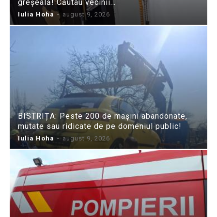
greșeală! Căutau vecinii…
Iulia Hoha
-
august 9, 2026
BISTRIȚA: Peste 200 de mașini abandonate,
mutate sau ridicate de pe domeniul public!
Iulia Hoha
-
august 9, 2026