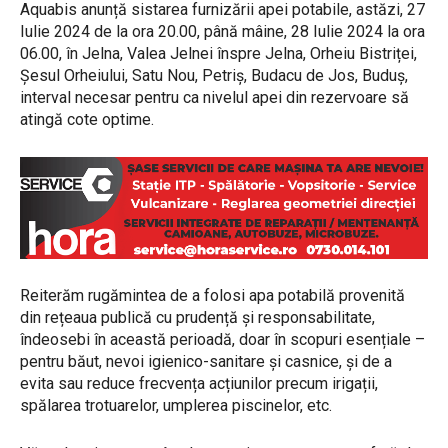
Aquabis anunță sistarea furnizării apei potabile, astăzi, 27
Iulie 2024 de la ora 20.00, până mâine, 28 Iulie 2024 la ora
06.00, în Jelna, Valea Jelnei înspre Jelna, Orheiu Bistriței,
Șesul Orheiului, Satu Nou, Petriș, Budacu de Jos, Buduș,
interval necesar pentru ca nivelul apei din rezervoare să
atingă cote optime.
Reiterăm rugămintea de a folosi apa potabilă provenită
din rețeaua publică cu prudență și responsabilitate,
îndeosebi în această perioadă, doar în scopuri esențiale –
pentru băut, nevoi igienico-sanitare și casnice, și de a
evita sau reduce frecvența acțiunilor precum irigații,
spălarea trotuarelor, umplerea piscinelor, etc.