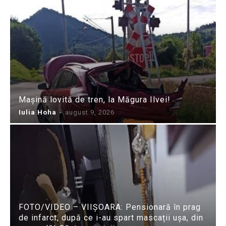
Mașină lovită de tren, la Măgura Ilvei!
Iulia Hoha
-
august 9, 2026
FOTO/VIDEO – VIIȘOARA: Pensionară în prag
de infarct, după ce i-au spart mascații ușa, din