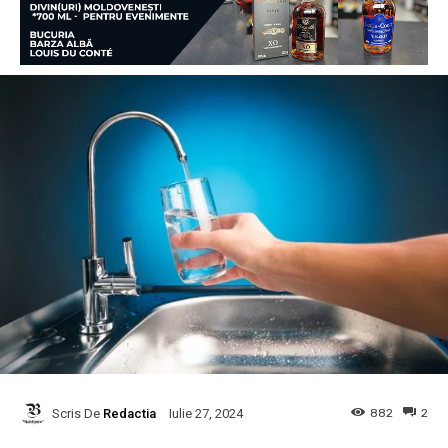
Scris De
Redactia
882
2
Iulie 27, 2024