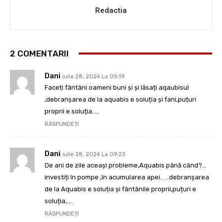
Redactia
2 COMENTARII
Dani
iulie 28, 2024 La 09:19
Faceți fântâni oameni buni și și lăsați aqaubisul
,debranșarea de la aquabis e soluția și fani,puțuri
proprii e soluția…..
RĂSPUNDEȚI
Dani
iulie 28, 2024 La 09:23
De ani de zile aceași probleme,Aquabis până când?…
investiți în pompe ,în acumularea apei.. …debranșarea
de la Aquabis e soluția și fântânile proprii,puțuri e
soluția,….
RĂSPUNDEȚI