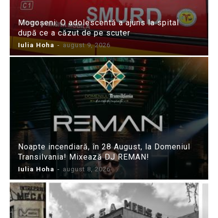
Mogoșeni: O adolescentă a ajuns la spital
după ce a căzut de pe scuter
Iulia Hoha
-
august 9, 2026
Noapte incendiară, în 28 August, la Domeniul
Transilvania! Mixează DJ REMAN!
Iulia Hoha
-
august 8, 2026