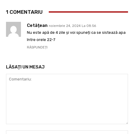
1 COMENTARIU
Cetățean
noiembrie 24, 2024 La 08:56
Nu este apă de 4 zile și voi spuneți ca se sistează apa
între orele 22-7
RĂSPUNDEȚI
LĂSAȚI UN MESAJ
Comentariu:
Nu