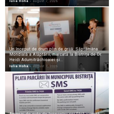
Iulia Hoha
-
august 7, 2026
Un început de drum plin de grijă: Săptămâna
Mondială a Alăptării, marcată la Bistrița de Dr.
Heidi Adumitrăchioaiei și...
Iulia Hoha
-
august 7, 2026
Amenzi de sute de lei pentru cei fără vinietă