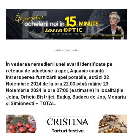
- Advertisement -
În vederea remedierii unei avarii identificate pe
rețeaua de aducțiune a apei, Aquabis anunță
întreruperea furnizării apei potabile, astăzi 22
Noiembrie 2024 de la ora 22:00 până mâine 23
Noiembrie 2024 la ora 07:00 (estimativ) în localitățile
Jelna, Orheiu Bistriței, Buduș, Budacu de Jos, Monariu
și Simionești – TOTAL.