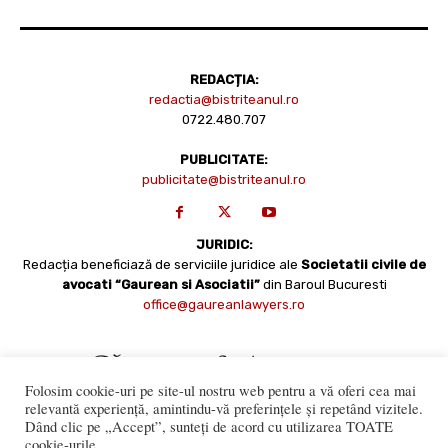
REDACȚIA:
redactia@bistriteanul.ro
0722.480.707
PUBLICITATE:
publicitate@bistriteanul.ro
JURIDIC:
Redacția beneficiază de serviciile juridice ale
Societatii civile de
avocati “Gaurean si Asociatii”
din Baroul Bucuresti
office@gaureanlawyers.ro
Folosim cookie-uri pe site-ul nostru web pentru a vă oferi cea mai
relevantă experiență, amintindu-vă preferințele și repetând vizitele.
Dând clic pe „Accept”, sunteți de acord cu utilizarea TOATE
cookie-urile.