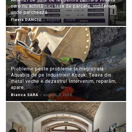
care nu achită nici taxa de parcare, indiferent
unde parchează
Flavia DANCIU
-
august 7, 2026
Probleme peste probleme la magistrala
Aquabis de pe Industriei! Kozuk: Țeava din
metal veche e dezastru! Intervenim, reparăm,
apare...
Bianca SARA
-
august 7, 2026