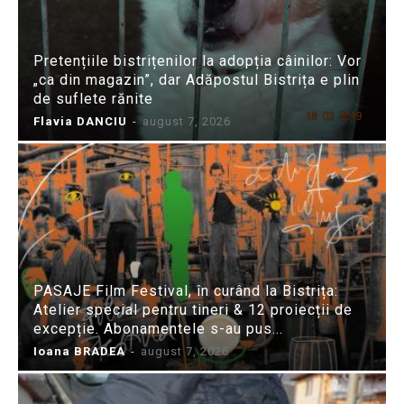
Pretențiile bistrițenilor la adopția câinilor: Vor
„ca din magazin”, dar Adăpostul Bistrița e plin
de suflete rănite
Flavia DANCIU
-
august 7, 2026
PASAJE Film Festival, în curând la Bistrița:
Atelier special pentru tineri & 12 proiecții de
excepție. Abonamentele s-au pus...
Ioana BRADEA
-
august 7, 2026