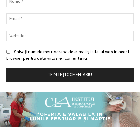
Ema
Web
Salvați numele meu, adresa de e-mail și site-ul web în acest
browser pentru data viitoare i comentariu.