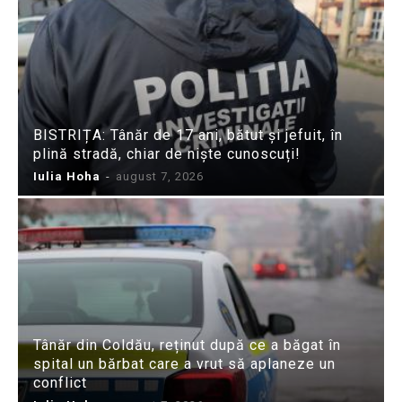
BISTRIȚA: Tânăr de 17 ani, bătut și jefuit, în
plină stradă, chiar de niște cunoscuți!
Iulia Hoha
-
august 7, 2026
Tânăr din Coldău, reținut după ce a băgat în
spital un bărbat care a vrut să aplaneze un
conflict