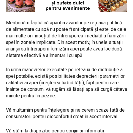
Menționăm faptul că apariția avariilor pe rețeaua publică
de alimentare cu apă nu poate fi anticipată și este, de cele
mai multe ori, însoțită de întreruperea imediată a furnizării
apei în zonele implicate. Din acest motiv, în unele situații
anunțarea întreruperii furnizării apei poate avea loc după
sistarea efectivă a alimentării cu apă.
În urma manevrelor executate pe rețeaua de distribuție a
apei potabile, există posibilitatea deprecierii parametrilor
calitativi ai apei (creșterea turbidității), fapt pentru care
înainte de consum, vă rugăm să lăsați apa să curgă câteva
minute pentru limpezire.
Vă mulțumim pentru înțelegere și ne cerem scuze față de
consumatori pentru disconfortul creat în acest interval.
Vă stăm la dispoziție pentru sprijin și informații