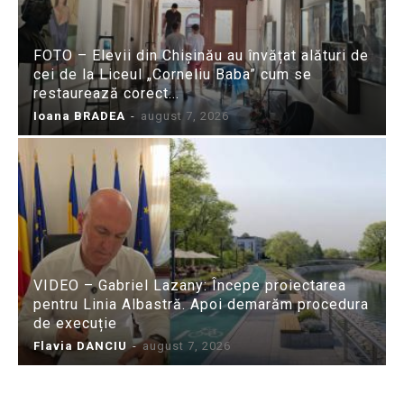
FOTO – Elevii din Chișinău au învățat alături de
cei de la Liceul „Corneliu Baba” cum se
restaurează corect...
Ioana BRADEA
-
august 7, 2026
VIDEO – Gabriel Lazany: Începe proiectarea
pentru Linia Albastră. Apoi demarăm procedura
de execuție
Flavia DANCIU
-
august 7, 2026