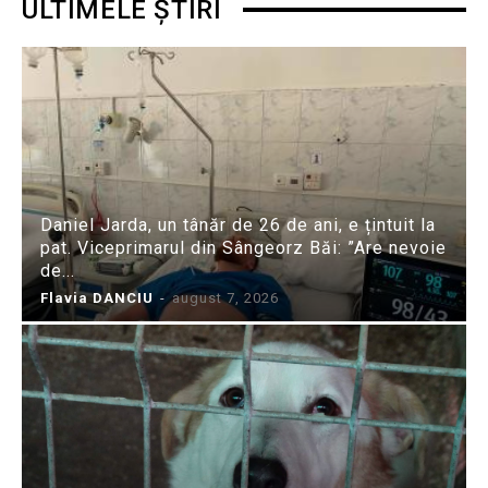
ULTIMELE ȘTIRI
Daniel Jarda, un tânăr de 26 de ani, e țintuit la
pat. Viceprimarul din Sângeorz Băi: ”Are nevoie
de...
Flavia DANCIU
-
august 7, 2026