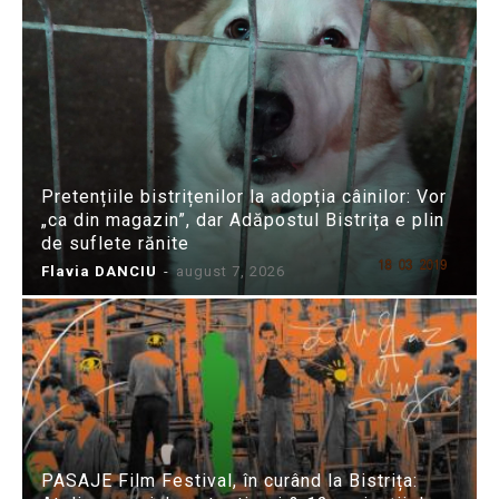
Pretențiile bistrițenilor la adopția câinilor: Vor
„ca din magazin”, dar Adăpostul Bistrița e plin
de suflete rănite
Flavia DANCIU
-
august 7, 2026
PASAJE Film Festival, în curând la Bistrița: