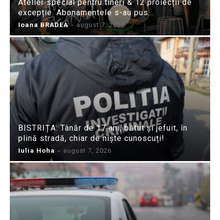
Atelier special pentru tineri & 12 proiecții de
excepție. Abonamentele s-au pus...
Ioana BRADEA
-
august 7, 2026
BISTRIȚA: Tânăr de 17 ani, bătut și jefuit, în
plină stradă, chiar de niște cunoscuți!
Iulia Hoha
-
august 7, 2026