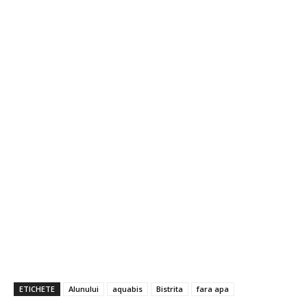
ETICHETE
Alunului
aquabis
Bistrita
fara apa