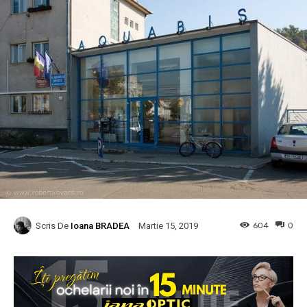
Scris De
Ioana BRADEA
604
0
Martie 15, 2019