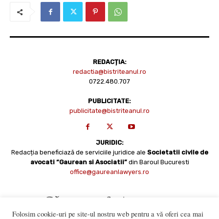
REDACȚIA:
redactia@bistriteanul.ro
0722.480.707
PUBLICITATE:
publicitate@bistriteanul.ro
JURIDIC:
Redacția beneficiază de serviciile juridice ale
Societatii civile de
avocati “Gaurean si Asociatii”
din Baroul Bucuresti
office@gaureanlawyers.ro
Folosim cookie-uri pe site-ul nostru web pentru a vă oferi cea mai