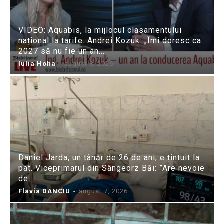
VIDEO: Aquabis, la mijlocul clasamentului
național la tarife. Andrei Kozuk: „Îmi doresc ca
2027 să nu fie un an...
Iulia Hoha
-
august 8, 2026
Daniel Jarda, un tânăr de 26 de ani, e țintuit la
pat. Viceprimarul din Sângeorz Băi: ”Are nevoie
de...
Flavia DANCIU
-
august 7, 2026