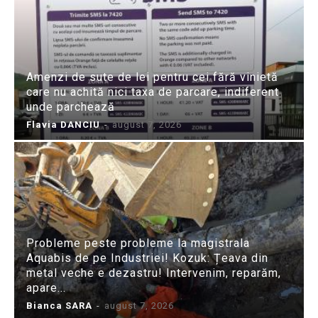
Amenzi de sute de lei pentru cei fără vinietă
care nu achită nici taxa de parcare, indiferent
unde parchează
Flavia DANCIU
-
august 7, 2026
Probleme peste probleme la magistrala
Aquabis de pe Industriei! Kozuk: Țeava din
metal veche e dezastru! Intervenim, reparăm,
apare...
Bianca SARA
-
august 7, 2026