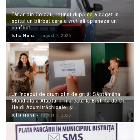
Tânăr din Coldău, reținut după ce a băgat în
spital un bărbat care a vrut să aplaneze un
conflict
Iulia Hoha
-
august 7, 2026
Un început de drum plin de grijă: Săptămâna
Mondială a Alăptării, marcată la Bistrița de Dr.
Heidi Adumitrăchioaiei și...
Iulia Hoha
-
august 7, 2026