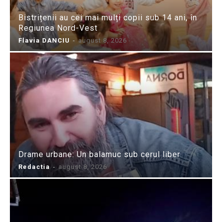
Bistrițenii au cei mai mulți copii sub 14 ani, în
Regiunea Nord-Vest
Flavia DANCIU
-
august 8, 2026
Drame urbane: Un balamuc sub cerul liber
Redactia
-
august 8, 2026