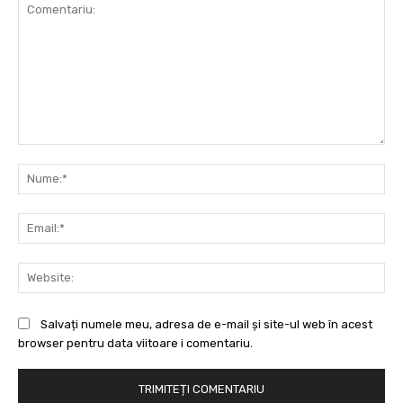
Comentariu:
Nu
Ema
Web
Salvați numele meu, adresa de e-mail și site-ul web în acest
browser pentru data viitoare i comentariu.