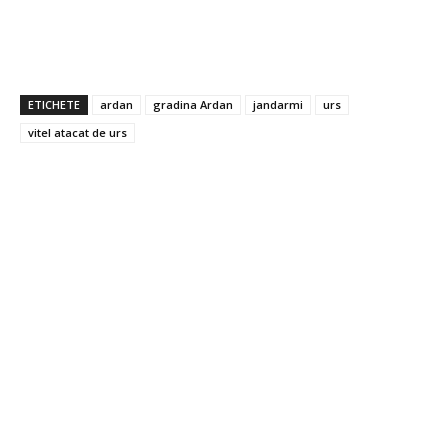
ETICHETE
ardan
gradina Ardan
jandarmi
urs
vitel atacat de urs