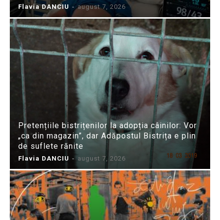
Flavia DANCIU
-
august 7, 2026
Pretențiile bistrițenilor la adopția câinilor: Vor
„ca din magazin”, dar Adăpostul Bistrița e plin
de suflete rănite
Flavia DANCIU
-
august 7, 2026