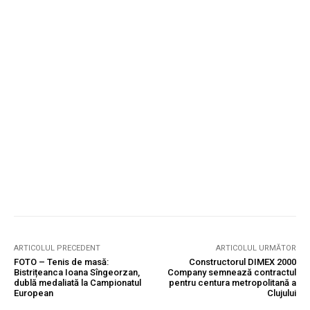
ARTICOLUL PRECEDENT
ARTICOLUL URMĂTOR
FOTO – Tenis de masă:
Constructorul DIMEX 2000
Bistrițeanca Ioana Sîngeorzan,
Company semnează contractul
dublă medaliată la Campionatul
pentru centura metropolitană a
European
Clujului