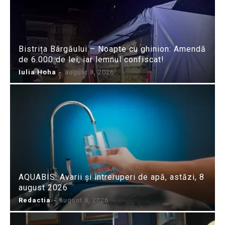
Bistrița Bârgăului – Noapte cu ghinion: Amendă
de 6.000 de lei, iar lemnul confiscat!
Iulia Hoha
-
august 8, 2026
AQUABIS: Avarii și întreruperi de apă, astăzi, 8
august 2026
Redactia
-
august 8, 2026