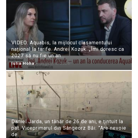
VIDEO: Aquabis, la mijlocul clasamentului
național la tarife. Andrei Kozuk: „Îmi doresc ca
2027 să nu fie un an...
Iulia Hoha
-
august 8, 2026
Daniel Jarda, un tânăr de 26 de ani, e țintuit la
pat. Viceprimarul din Sângeorz Băi: ”Are nevoie
de...