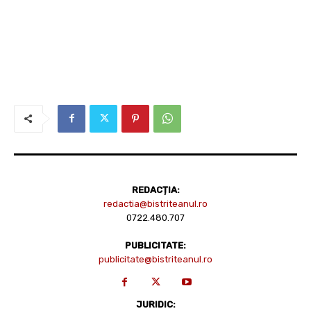
REDACȚIA:
redactia@bistriteanul.ro
0722.480.707
PUBLICITATE:
publicitate@bistriteanul.ro
JURIDIC: