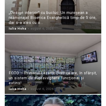
„Design interior” cu bucluc: Un mureșean a
reamenajat Biserica Evanghelică timp de 5 ore,
dar s-a ales cu o...
Iulia Hoha
-
august 6, 2026
FOTO – Primarul Lazany: Bistrița are, în sfârșit,
un sistem de supraveghere funcțional și
extins!
Iulia Hoha
-
august 6, 2026