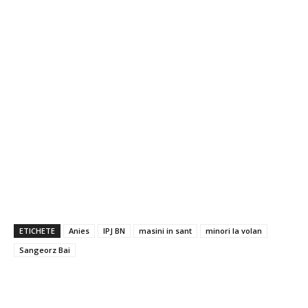
ETICHETE
Anies
IPJ BN
masini in sant
minori la volan
Sangeorz Bai