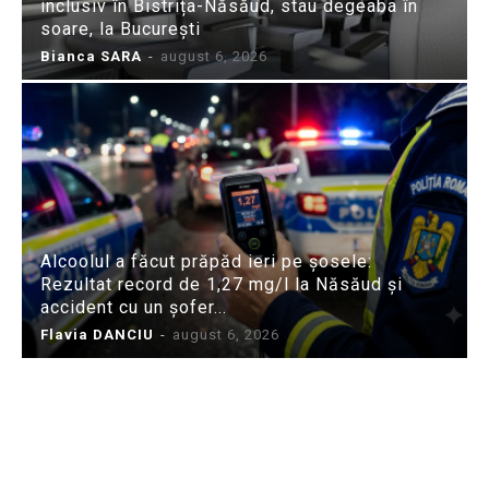
inclusiv în Bistrița-Năsăud, stau degeaba în
soare, la București
Bianca SARA
-
august 6, 2026
Alcoolul a făcut prăpăd ieri pe șosele:
Rezultat record de 1,27 mg/l la Năsăud și
accident cu un șofer...
Flavia DANCIU
-
august 6, 2026