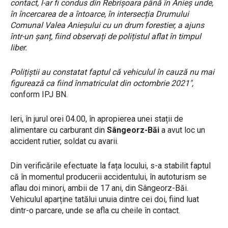
contact, l-ar fi condus din Rebrișoara până în Anieș unde,
în încercarea de a întoarce, în intersecția Drumului
Comunal Valea
Anieșului cu un drum forestier, a ajuns
într-un șanț, fiind observați de polițistul aflat în timpul
liber.
Polițiștii au constatat faptul că vehiculul în cauză nu mai
figurează ca fiind înmatriculat din octombrie 2021″,
conform IPJ BN.
Ieri, în jurul orei 04.00, în apropierea unei stații de
alimentare cu carburant din
Sângeorz-Băi
a avut loc un
accident rutier, soldat cu avarii.
Din verificările efectuate la fața locului, s-a stabilit faptul
că în momentul producerii accidentului, în autoturism se
aflau doi minori, ambii de 17 ani, din Sângeorz-Băi.
Vehiculul aparține tatălui unuia dintre cei doi, fiind luat
dintr-o parcare, unde se afla cu cheile în contact.