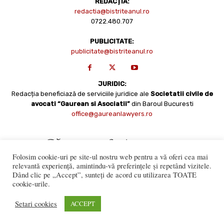
REDACȚIA:
redactia@bistriteanul.ro
0722.480.707
PUBLICITATE:
publicitate@bistriteanul.ro
JURIDIC:
Redacția beneficiază de serviciile juridice ale
Societatii civile de
avocati “Gaurean si Asociatii”
din Baroul Bucuresti
office@gaureanlawyers.ro
Folosim cookie-uri pe site-ul nostru web pentru a vă oferi cea mai
relevantă experiență, amintindu-vă preferințele și repetând vizitele.
Dând clic pe „Accept”, sunteți de acord cu utilizarea TOATE
cookie-urile.
Reproducerea totală sau parțială a materialelor este permisă
numai cu acordul expres al Bistriteanul.Ro. © Copyright 2008 -
Setari cookies
ACCEPT
2021 Bistrițeanul.ro
Made with ♥ by
201.ro