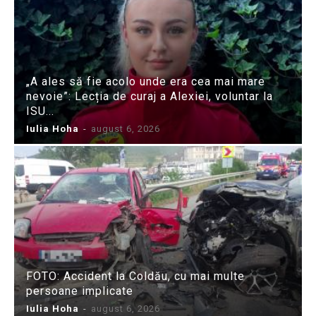
„A ales să fie acolo unde era cea mai mare
nevoie”: Lecția de curaj a Alexiei, voluntar la
ISU...
Iulia Hoha
-
august 6, 2026
FOTO: Accident la Coldău, cu mai multe
persoane implicate
Iulia Hoha
-
august 6, 2026