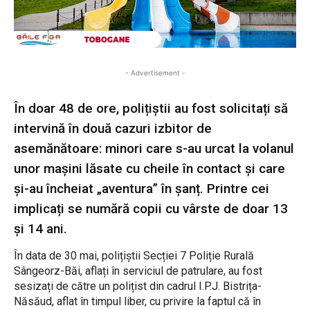
- Advertisement -
În doar 48 de ore, polițiștii au fost solicitați să
intervină în două cazuri izbitor de
asemănătoare: minori care s-au urcat la volanul
unor mașini lăsate cu cheile în contact și care
și-au încheiat „aventura” în șanț. Printre cei
implicați se numără copii cu vârste de doar 13
și 14 ani.
În data de 30 mai, polițiștii Secției 7 Poliție Rurală
Sângeorz-Băi, aflați în serviciul de patrulare, au fost
sesizați de către un polițist din cadrul I.P.J. Bistrița-
Năsăud, aflat în timpul liber, cu privire la faptul că în