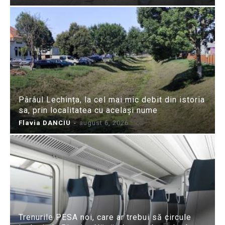
Pârâul Lechința, la cel mai mic debit din istoria
sa, prin localitatea cu același nume
Flavia DANCIU
-
august 6, 2026
Trenurile PESA noi, care ar trebui să circule