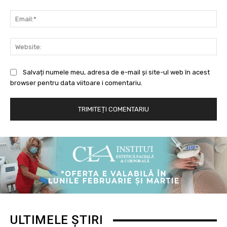
Ema
Web
Salvați numele meu, adresa de e-mail și site-ul web în acest
browser pentru data viitoare i comentariu.
ULTIMELE ȘTIRI