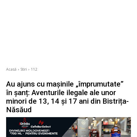
Acasă
Stiri
112
Au ajuns cu mașinile „împrumutate”
în șanț: Aventurile ilegale ale unor
minori de 13, 14 și 17 ani din Bistrița-
Năsăud