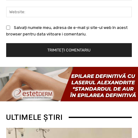
Web
Salvați numele meu, adresa de e-mail și site-ul web în acest
browser pentru data viitoare i comentariu.
ULTIMELE ȘTIRI