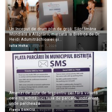
Un început de drum plin de grijă: Săptămâna
Mondială a Alăptării, marcată la Bistrița de Dr.
Heidi Adumitrăchioaiei și...
Iulia Hoha
-
august 7, 2026
Amenzi de sute de lei pentru cei fără vinietă
care nu achită nici taxa de parcare, indiferent
unde parchează
Flavia DANCIU
-
august 7, 2026