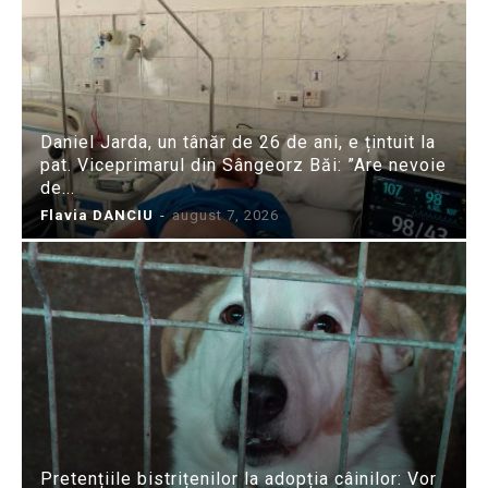
Daniel Jarda, un tânăr de 26 de ani, e țintuit la
pat. Viceprimarul din Sângeorz Băi: ”Are nevoie
de...
Flavia DANCIU
-
august 7, 2026
Pretențiile bistrițenilor la adopția câinilor: Vor