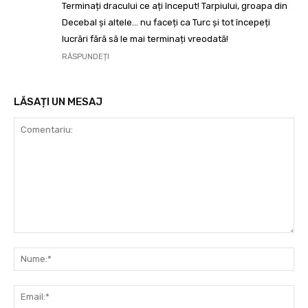
Terminați dracului ce ați început! Tarpiului, groapa din
Decebal și altele… nu faceți ca Turc și tot începeți
lucrări fără să le mai terminați vreodată!
RĂSPUNDEȚI
LĂSAȚI UN MESAJ
Comentariu:
Nu
Ema