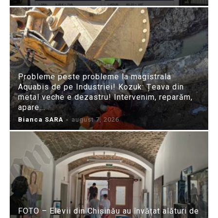
Probleme peste probleme la magistrala
Aquabis de pe Industriei! Kozuk: Țeava din
metal veche e dezastru! Intervenim, reparăm,
apare...
Bianca SARA
-
august 7, 2026
FOTO – Elevii din Chișinău au învățat alături de