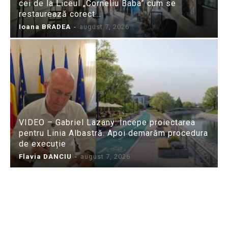
cei de la Liceul „Corneliu Baba” cum se
restaurează corect...
Ioana BRADEA
-
august 7, 2026
VIDEO – Gabriel Lazany: Începe proiectarea
pentru Linia Albastră. Apoi demarăm procedura
de execuție
Flavia DANCIU
-
august 7, 2026