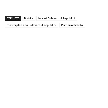
ETICHETE
Bistrita
lucrari Bulevardul Republicii
masterplan apa Bulevardul Republicii
Primaria Bistrita