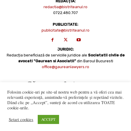
REDACȚIA:
redactia@bistriteanul.ro
0722.480.707
PUBLICITATE:
publicitate@bistriteanul.ro
JURIDIC:
Redacția beneficiază de serviciile juridice ale
Societatii civile de
avocati “Gaurean si Asociatii”
din Baroul Bucuresti
office@gaureanlawyers.ro
Folosim cookie-uri pe site-ul nostru web pentru a vă oferi cea mai
relevantă experiență, amintindu-vă preferințele și repetând vizitele.
Dând clic pe „Accept”, sunteți de acord cu utilizarea TOATE
cookie-urile.
Reproducerea totală sau parțială a materialelor este permisă
numai cu acordul expres al Bistriteanul.Ro. © Copyright 2008 -
Setari cookies
ACCEPT
2021 Bistrițeanul.ro
Made with ♥ by
201.ro