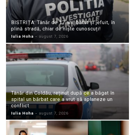
BISTRIȚA: Tânăr de 17 ani, bătut și jefuit, în
plină stradă, chiar de niște cunoscuți!
Iulia Hoha
-
august 7, 2026
Tânăr din Coldău, reținut după ce a băgat în
spital un bărbat care a vrut să aplaneze un
conflict
Iulia Hoha
-
august 7, 2026