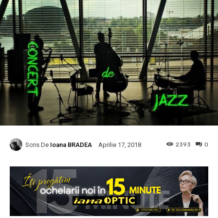
Scris De
Ioana BRADEA
2393
0
Aprilie 17, 2018