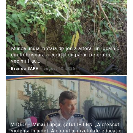
Munca unuia, bătaia de joc a altora: un localnic
din Rebrișoara a curățat un pârâu pe gratis,
vecinii l-au...
Bianca SARA
-
august 10, 2026
VIDEO – Mihai Lupșa, șeful IPJ BN: „A crescut
violența în județ. Alcoolul și nivelul de educație