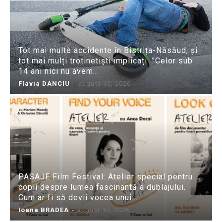
Tot mai multe accidente în Bistrița-Năsăud, și
tot mai mulți trotinetiști implicați. ”Celor sub
14 ani nici nu avem...
Flavia DANCIU
-
august 10, 2026
PASAJE Film Festival: Atelier special pentru
copii despre lumea fascinantă a dublajului.
Cum ar fi să devii vocea unui...
Ioana BRADEA
-
august 10, 2026