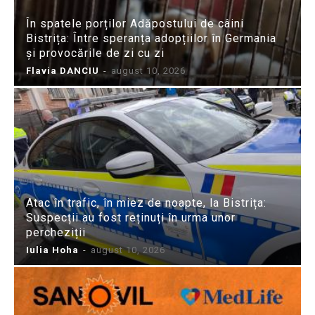
În spatele porților Adăpostului de câini
Bistrița: Între speranța adopțiilor în Germania
și provocările de zi cu zi
Flavia DANCIU
-
august 10, 2026
Atac în trafic, în miez de noapte, la Bistrița:
Suspecții au fost reținuți în urma unor
percheziții
Iulia Hoha
-
august 10, 2026