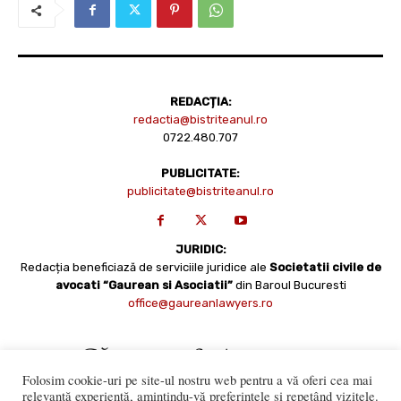
REDACȚIA:
redactia@bistriteanul.ro
0722.480.707
PUBLICITATE:
publicitate@bistriteanul.ro
JURIDIC:
Redacția beneficiază de serviciile juridice ale
Societatii civile de
avocati “Gaurean si Asociatii”
din Baroul Bucuresti
office@gaureanlawyers.ro
Folosim cookie-uri pe site-ul nostru web pentru a vă oferi cea mai
relevantă experiență, amintindu-vă preferințele și repetând vizitele.