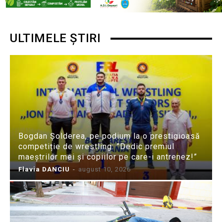
ULTIMELE ȘTIRI
Bogdan Șolderea, pe podium la o prestigioasă
competiție de wrestling: ”Dedic premiul
maeștrilor mei și copiilor pe care-i antrenez!”
Flavia DANCIU
-
august 10, 2026