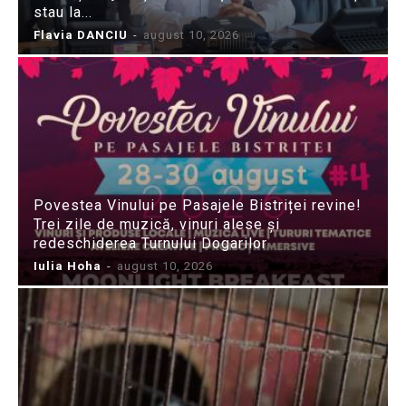
stau la...
Flavia DANCIU
-
august 10, 2026
Povestea Vinului pe Pasajele Bistriței revine!
Trei zile de muzică, vinuri alese și
redeschiderea Turnului Dogarilor
Iulia Hoha
-
august 10, 2026