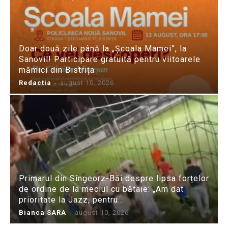
Doar două zile până la „Școala Mamei”, la
Sanovil! Participare gratuită pentru viitoarele
mămici din Bistrița
Redactia
-
august 10, 2026
Primarul din Sîngeorz-Băi despre lipsa forțelor
de ordine de la meciul cu bătaie: „Am dat
prioritate la Jazz, pentru...
Bianca SARA
-
august 10, 2026