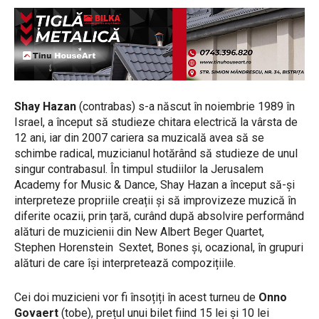
Shay Hazan
(contrabas) s-a născut în noiembrie 1989 în
Israel, a început să studieze chitara electrică la vârsta de
12 ani, iar din 2007 cariera sa muzicală avea să se
schimbe radical, muzicianul hotărând să studieze de unul
singur contrabasul. În timpul studiilor la Jerusalem
Academy for Music & Dance, Shay Hazan a început să-și
interpreteze propriile creații și să improvizeze muzică în
diferite ocazii, prin țară, curând după absolvire performând
alături de muzicienii din New Albert Beger Quartet,
Stephen Horenstein Sextet, Bones și, ocazional, în grupuri
alături de care își interpretează compozițiile.
Cei doi muzicieni vor fi însoțiți în acest turneu de
Onno
Govaert
(tobe), prețul unui bilet fiind 15 lei și 10 lei