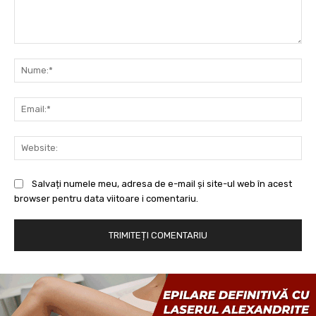
Comentariu:
Nu
Ema
Web
Salvați numele meu, adresa de e-mail și site-ul web în acest
browser pentru data viitoare i comentariu.