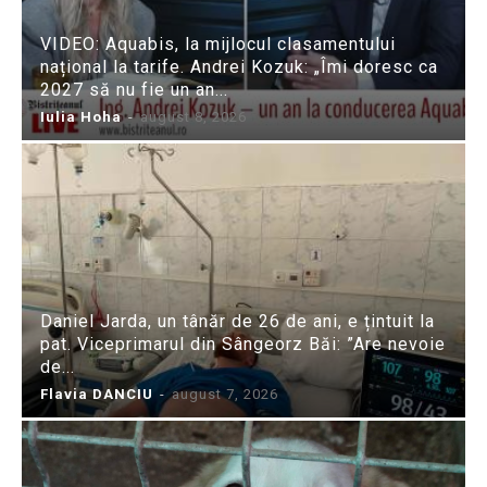
VIDEO: Aquabis, la mijlocul clasamentului
național la tarife. Andrei Kozuk: „Îmi doresc ca
2027 să nu fie un an...
Iulia Hoha
-
august 8, 2026
Daniel Jarda, un tânăr de 26 de ani, e țintuit la
pat. Viceprimarul din Sângeorz Băi: ”Are nevoie
de...
Flavia DANCIU
-
august 7, 2026