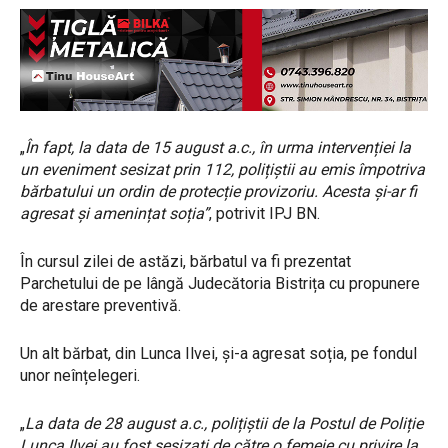
„
În fapt, la data de 15 august a.c., în urma intervenției la
un eveniment sesizat prin 112, polițiștii au emis împotriva
bărbatului un ordin de protecție provizoriu. Acesta și-ar fi
agresat și amenințat soția”
, potrivit IPJ BN.
În cursul zilei de astăzi, bărbatul va fi prezentat
Parchetului de pe lângă Judecătoria Bistrița cu propunere
de arestare preventivă.
Un alt bărbat, din Lunca Ilvei, și-a agresat soția, pe fondul
unor neînțelegeri.
„
La data de 28 august a.c., polițiștii de la Postul de Poliție
Lunca Ilvei au fost sesizați de către o femeie cu privire la