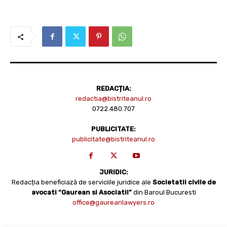
REDACȚIA:
redactia@bistriteanul.ro
0722.480.707
PUBLICITATE:
publicitate@bistriteanul.ro
JURIDIC:
Redacția beneficiază de serviciile juridice ale
Societatii civile de
avocati “Gaurean si Asociatii”
din Baroul Bucuresti
office@gaureanlawyers.ro