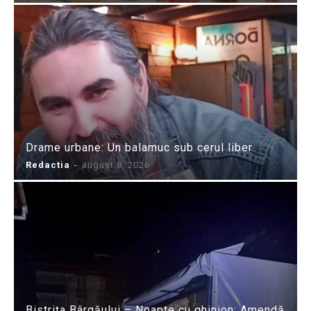
Drame urbane: Un balamuc sub cerul liber
Redactia
-
august 8, 2026
Bistrița Bârgăului – Noapte cu ghinion: Amendă