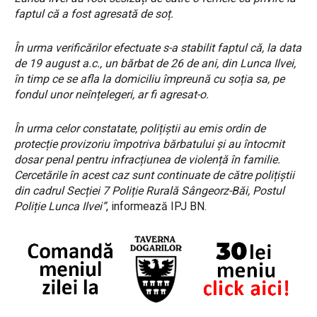
faptul că a fost agresată de soț.
În urma verificărilor efectuate s-a stabilit faptul că, la data
de 19 august a.c., un bărbat de 26 de ani, din Lunca Ilvei,
în timp ce se afla la domiciliu împreună cu soția sa, pe
fondul unor neînțelegeri, ar fi agresat-o.
În urma celor constatate, polițiștii au emis ordin de
protecție provizoriu împotriva bărbatului și au întocmit
dosar penal pentru infracțiunea de violență în familie.
Cercetările în acest caz sunt continuate de către polițiștii
din cadrul Secției 7 Poliție Rurală Sângeorz-Băi, Postul
Poliție Lunca Ilvei”
, informează IPJ BN.