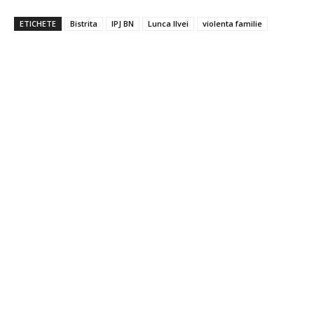
ETICHETE
Bistrita
IPJ BN
Lunca Ilvei
violenta familie