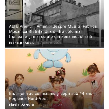
ALTE Vremuri. Amintiri despre MEBIS, Fabrica
Mecanica Bistrița: Una dintre cele mai
frumoase și mai curate din zona industrială:...
Ioana BRADEA
-
august 8, 2026
Bistrițenii au cei mai mulți copii sub 14 ani, în
Regiunea Nord-Vest
Flavia DANCIU
-
august 8, 2026