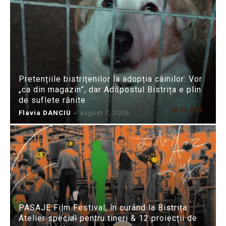
Pretențiile bistrițenilor la adopția câinilor: Vor
„ca din magazin”, dar Adăpostul Bistrița e plin
de suflete rănite
Flavia DANCIU
-
august 7, 2026
PASAJE Film Festival, în curând la Bistrița:
Atelier special pentru tineri & 12 proiecții de