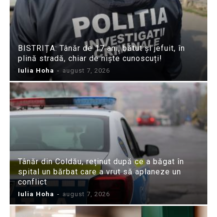
BISTRIȚA: Tânăr de 17 ani, bătut și jefuit, în
plină stradă, chiar de niște cunoscuți!
Iulia Hoha
-
august 7, 2026
Tânăr din Coldău, reținut după ce a băgat în
spital un bărbat care a vrut să aplaneze un
conflict
Iulia Hoha
-
august 7, 2026