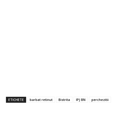
ETICHETE
barbat retinut
Bistrita
IPJ BN
perchezitii