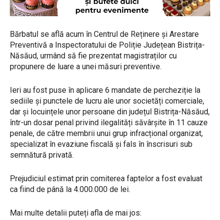
Bărbatul se află acum în Centrul de Reținere și Arestare
Preventivă a Inspectoratului de Poliție Județean Bistrița-
Năsăud, urmând să fie prezentat magistraților cu
propunere de luare a unei măsuri preventive.
Ieri au fost puse în aplicare 6 mandate de percheziție la
sediile și punctele de lucru ale unor societăți comerciale,
dar și locuințele unor persoane din județul Bistrița-Năsăud,
într-un dosar penal privind ilegalități săvârșite în 11 cauze
penale, de către membrii unui grup infracțional organizat,
specializat în evaziune fiscală și fals în înscrisuri sub
semnătură privată.
Prejudiciul estimat prin comiterea faptelor a fost evaluat
ca fiind de până la 4.000.000 de lei.
Mai multe detalii puteți afla de mai jos: