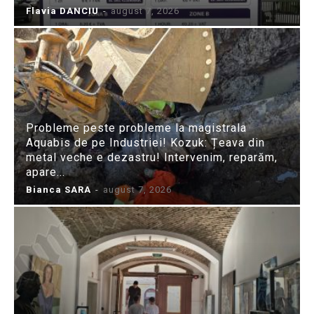
Flavia DANCIU
-
august 7, 2026
Probleme peste probleme la magistrala
Aquabis de pe Industriei! Kozuk: Țeava din
metal veche e dezastru! Intervenim, reparăm,
apare...
Bianca SARA
-
august 7, 2026