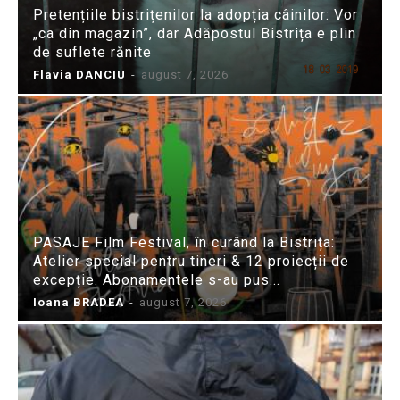
Pretențiile bistrițenilor la adopția câinilor: Vor
„ca din magazin”, dar Adăpostul Bistrița e plin
de suflete rănite
Flavia DANCIU
-
august 7, 2026
PASAJE Film Festival, în curând la Bistrița:
Atelier special pentru tineri & 12 proiecții de
excepție. Abonamentele s-au pus...
Ioana BRADEA
-
august 7, 2026