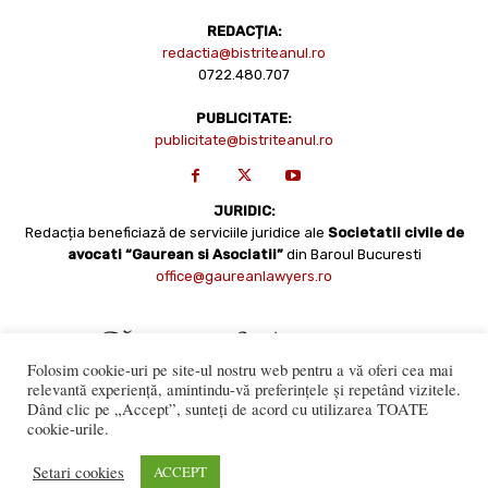
REDACȚIA:
redactia@bistriteanul.ro
0722.480.707
PUBLICITATE:
publicitate@bistriteanul.ro
JURIDIC:
Redacția beneficiază de serviciile juridice ale
Societatii civile de
avocati “Gaurean si Asociatii”
din Baroul Bucuresti
office@gaureanlawyers.ro
Folosim cookie-uri pe site-ul nostru web pentru a vă oferi cea mai
relevantă experiență, amintindu-vă preferințele și repetând vizitele.
Dând clic pe „Accept”, sunteți de acord cu utilizarea TOATE
cookie-urile.
Reproducerea totală sau parțială a materialelor este permisă
numai cu acordul expres al Bistriteanul.Ro. © Copyright 2008 -
Setari cookies
ACCEPT
2021 Bistrițeanul.ro