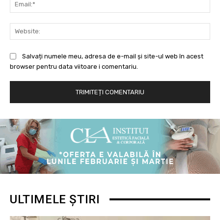
Ema
Web
Salvați numele meu, adresa de e-mail și site-ul web în acest
browser pentru data viitoare i comentariu.
ULTIMELE ȘTIRI