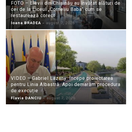
FOTO – Elevii din Chișinău au învățat alături de
cei de la Liceul „Corneliu Baba” cum se
restaurează corect...
Ioana BRADEA
-
august 7, 2026
VIDEO – Gabriel Lazany: Începe proiectarea
pentru Linia Albastră. Apoi demarăm procedura
de execuție
Flavia DANCIU
-
august 7, 2026