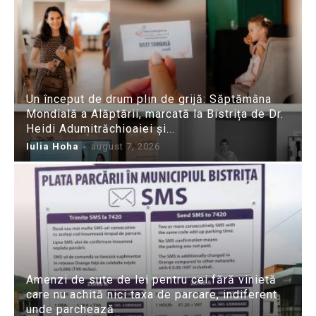
Un început de drum plin de grijă: Săptămâna
Mondială a Alăptării, marcată la Bistrița de Dr.
Heidi Adumitrăchioaiei și...
Iulia Hoha
-
august 7, 2026
Amenzi de sute de lei pentru cei fără vinietă
care nu achită nici taxa de parcare, indiferent
unde parchează