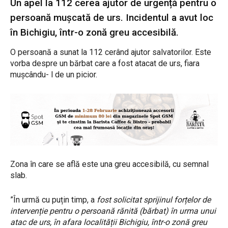
Un apel la 112 cerea ajutor de urgență pentru o
persoană mușcată de urs. Incidentul a avut loc
în Bichigiu, într-o zonă greu accesibilă.
O persoană a sunat la 112 cerând ajutor salvatorilor. Este
vorba despre un bărbat care a fost atacat de urs, fiara
mușcându- l de un picior.
Zona în care se află este una greu accesibilă, cu semnal
slab.
”În urmă cu puțin timp, a
fost solicitat sprijinul forțelor de
intervenție pentru o persoană rănită (bărbat) în urma unui
atac de urs, în afara localității Bichigiu, într-o zonă greu