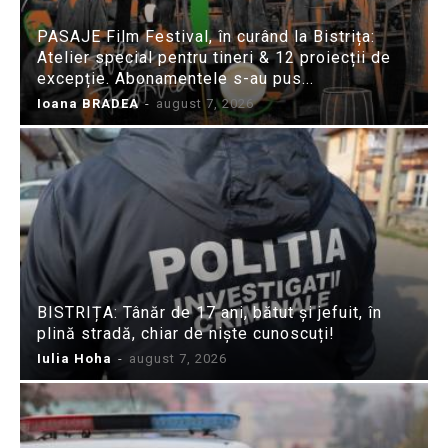
PASAJE Film Festival, în curând la Bistrița:
Atelier special pentru tineri & 12 proiecții de
excepție. Abonamentele s-au pus...
Ioana BRADEA
-
august 7, 2026
BISTRIȚA: Tânăr de 17 ani, bătut și jefuit, în
plină stradă, chiar de niște cunoscuți!
Iulia Hoha
-
august 7, 2026