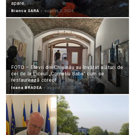
apare...
Bianca SARA
-
august 7, 2026
FOTO – Elevii din Chișinău au învățat alături de
cei de la Liceul „Corneliu Baba” cum se
restaurează corect...
Ioana BRADEA
-
august 7, 2026