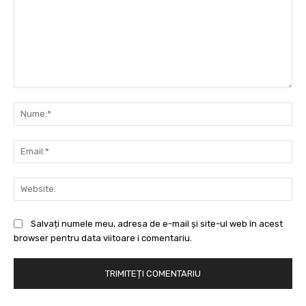
Comentariu:
Nu
Ema
Web
Salvați numele meu, adresa de e-mail și site-ul web în acest
browser pentru data viitoare i comentariu.