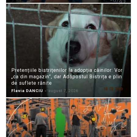
Pretențiile bistrițenilor la adopția câinilor: Vor
„ca din magazin”, dar Adăpostul Bistrița e plin
de suflete rănite
Flavia DANCIU
-
august 7, 2026