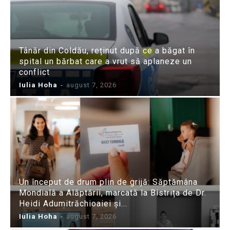
Tânăr din Coldău, reținut după ce a băgat în
spital un bărbat care a vrut să aplaneze un
conflict
Iulia Hoha
-
august 7, 2026
Un început de drum plin de grijă: Săptămâna
Mondială a Alăptării, marcată la Bistrița de Dr.
Heidi Adumitrăchioaiei și...
Iulia Hoha
-
august 7, 2026