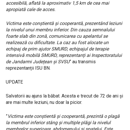
accesibilă, aflată la aproximativ 1,5 km de cea mai
apropiată cale de acces.
Victima este conștientă și cooperantă, prezentând leziuni
la nivelul unui membru inferior. Din cauza semnalului
foarte slab din zonă, comunicarea cu apelantul se
realizează cu dificultate. La caz au fost alocate un
echipaj de prim ajutor SMURD, echipajul de terapie
intensivă mobilă SMURD, reprezentanți ai Inspectoratului
de Jandarmi Județean și SVSU
” au transmis
reprezentanții ISU BN.
UPDATE
Salvatorii au ajuns la băbat. Acesta e trecut de 72 de ani și
are mai multe leziuni, nu doar la picior.
”
Victima este conștientă și cooperantă, prezintă o plagă
la membrul inferior stâng și multiple plăgi la nivelul
membrelor superioare, abdomenului și spatelui. Este