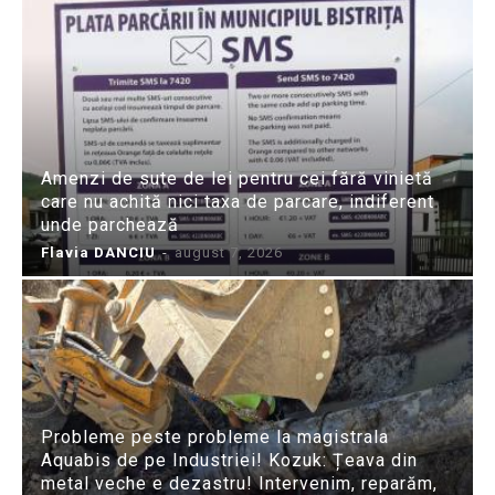
Amenzi de sute de lei pentru cei fără vinietă
care nu achită nici taxa de parcare, indiferent
unde parchează
Flavia DANCIU
-
august 7, 2026
Probleme peste probleme la magistrala
Aquabis de pe Industriei! Kozuk: Țeava din
metal veche e dezastru! Intervenim, reparăm,