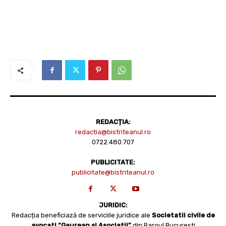
REDACȚIA:
redactia@bistriteanul.ro
0722.480.707
PUBLICITATE:
publicitate@bistriteanul.ro
JURIDIC:
Redacția beneficiază de serviciile juridice ale
Societatii civile de
avocati “Gaurean si Asociatii”
din Baroul Bucuresti