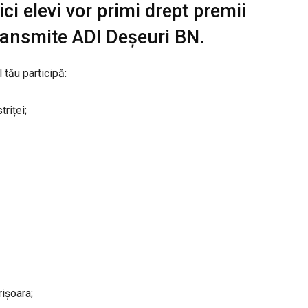
ici elevi vor primi drept premii
 transmite ADI Deșeuri BN.
 tău participă:
riței;
ișoara;