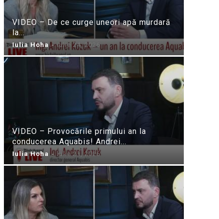
VIDEO – De ce curge uneori apă murdară
la...
Iulia Hoha
-
iulie 24, 2026
VIDEO – Provocările primului an la
conducerea Aquabis! Andrei...
Iulia Hoha
-
iulie 21, 2026