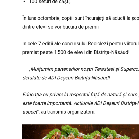
100 seturi de căști;
În luna octombrie, copiii sunt încurajați să aducă la șco
dintre elevi se vor bucura de premii.
În cele 7 ediții ale concursului Reciclezi pentru viitor
premiat peste 1.500 de elevi din Bistrița-Năsăud!
„
Mulțumim partenerilor noștri Terasteel și Superco
derulate de ADI Deșeuri Bistrița-Năsăud!
Educația cu privire la respectul față de natură și cum
este foarte importantă. Acțiunile ADI Deșeuri Bistriț
aspect
”, au transmis organizatorii.