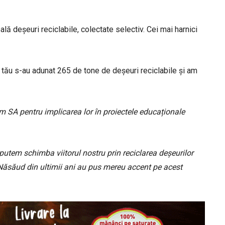
ală deșeuri reciclabile, colectate selectiv. Cei mai harnici
ul tău s-au adunat 265 de tone de deșeuri reciclabile și am
m SA pentru implicarea lor în proiectele educaționale
 putem schimba viitorul nostru prin reciclarea deșeurilor
a-Năsăud din ultimii ani au pus mereu accent pe acest