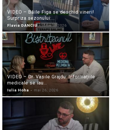
VIDEO – Băile Figa se deschid vineri!
Surpriza sezonului:...
Flavia DANCIU
-
iunie 9, 2026
VIDEO – Dr. Vasile Grajdu: Informațiile
medicale se iau...
Iulia Hoha
-
mai 26, 2026