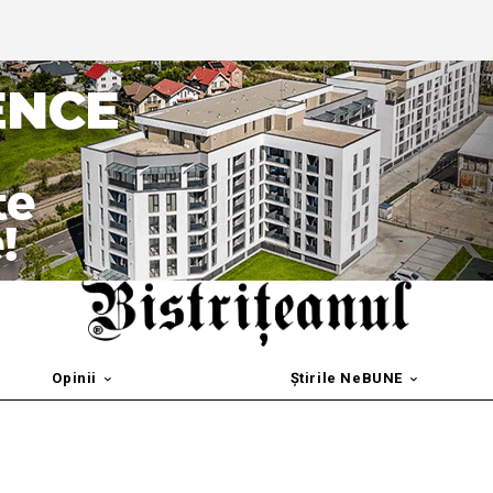
Opinii
Știrile NeBUNE