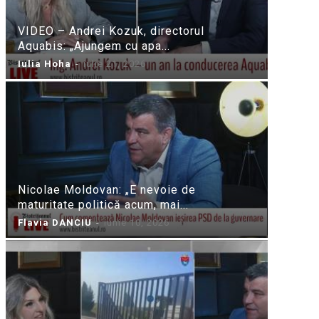
VIDEO – Andrei Kozuk, directorul
Aquabis: „Ajungem cu apa...
Iulia Hoha
-
iulie 21, 2026
Nicolae Moldovan: „E nevoie de
maturitate politică acum, mai...
Flavia DANCIU
-
iunie 10, 2026