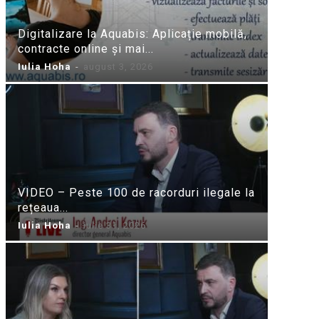
Digitalizare la Aquabis: Aplicație mobilă,
contracte online și mai...
Iulia Hoha
-
august 3, 2026
VIDEO – Peste 100 de racorduri ilegale la
rețeaua...
Iulia Hoha
-
iulie 31, 2026