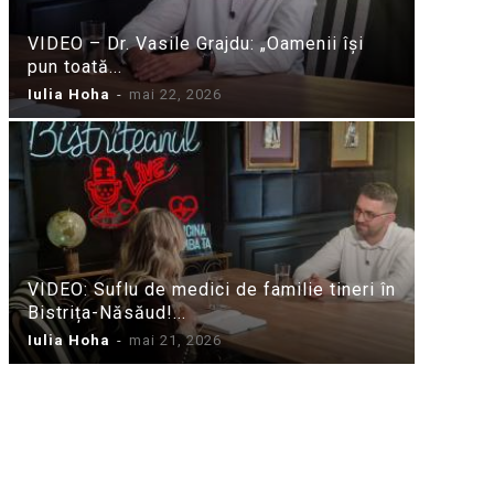
VIDEO – Dr. Vasile Grajdu: „Oamenii își
pun toată...
Iulia Hoha
-
mai 22, 2026
VIDEO: Suflu de medici de familie tineri în
Bistrița-Năsăud!...
Iulia Hoha
-
mai 21, 2026