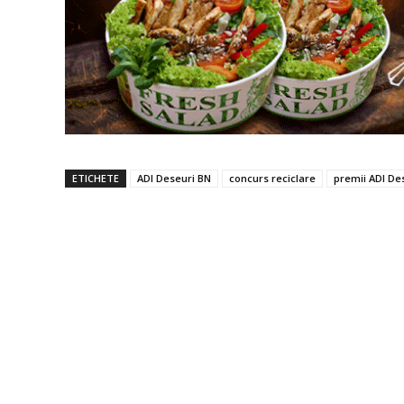
ETICHETE
ADI Deseuri BN
concurs reciclare
premii ADI De