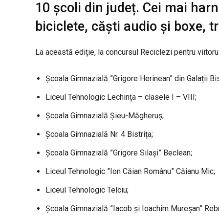
10 școli din județ. Cei mai harn
biciclete, căști audio și boxe,
La această ediție, la concursul Reciclezi pentru viitorul
Școala Gimnazială ”Grigore Herinean” din Galații Bist
Liceul Tehnologic Lechința – clasele I – VIII;
Școala Gimnazială Șieu-Măgheruș;
Școala Gimnazială Nr. 4 Bistrița;
Școala Gimnazială ”Grigore Silași” Beclean;
Liceul Tehnologic ”Ion Căian Românu” Căianu Mic;
Liceul Tehnologic Telciu;
Școala Gimnazială ”Iacob și Ioachim Mureșan” Rebr