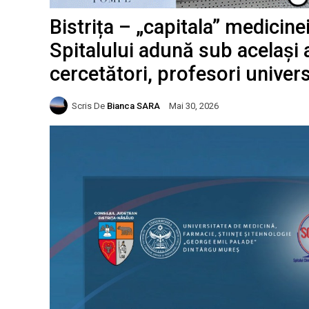
Bistrița – „capitala” medicinei
Spitalului adună sub același
cercetători, profesori univers
Scris De
Bianca SARA
Mai 30, 2026