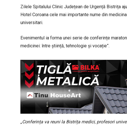
Zilele Spitalului Clinic Județean de Urgență Bistrița aj
Hotel Coroana cele mai importante nume din medicina r
universitari.
Evenimentul ia forma unei serie de conferințe maraton, 
medicinei: între știință, tehnologie și vocație”.
„Conferința va reuni la Bistrița medici, profesori univers