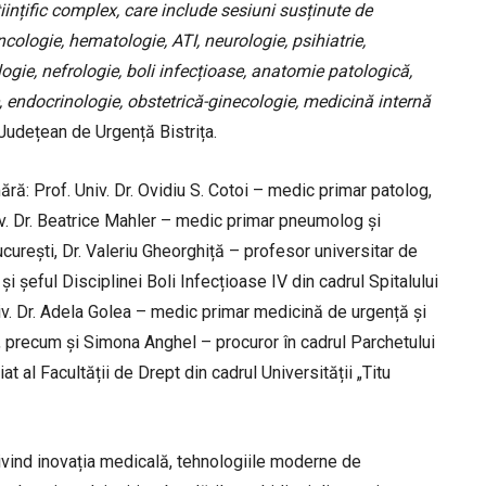
nțific complex, care include sesiuni susținute de
ncologie, hematologie, ATI, neurologie, psihiatrie,
gie, nefrologie, boli infecțioase, anatomie patologică,
, endocrinologie, obstetrică-ginecologie, medicină internă
 Județean de Urgență Bistrița.
umără: Prof. Univ. Dr. Ovidiu S. Cotoi – medic primar patolog,
iv. Dr. Beatrice Mahler – medic primar pneumolog și
ucurești, Dr. Valeriu Gheorghiță – profesor universitar de
și șeful Disciplinei Boli Infecțioase IV din cadrul Spitalului
niv. Dr. Adela Golea – medic primar medicină de urgență și
, precum și Simona Anghel – procuror în cadrul Parchetului
t al Facultății de Drept din cadrul Universității „Titu
ivind inovația medicală, tehnologiile moderne de