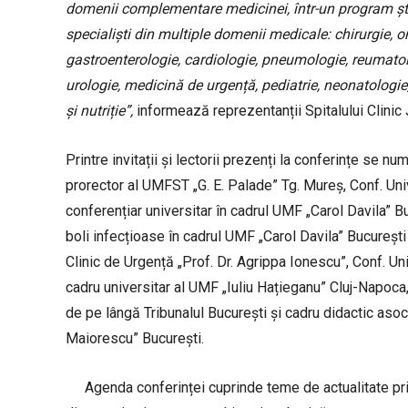
domenii complementare medicinei, într-un program știi
specialiști din multiple domenii medicale: chirurgie, o
gastroenterologie, cardiologie, pneumologie, reumatolo
urologie, medicină de urgență, pediatrie, neonatologie
și nutriție”,
informează reprezentanții Spitalului Clinic
Printre invitații și lectorii prezenți la conferințe se n
prorector al UMFST „G. E. Palade” Tg. Mureș, Conf. Un
conferențiar universitar în cadrul UMF „Carol Davila” B
boli infecțioase în cadrul UMF „Carol Davila” București 
Clinic de Urgență „Prof. Dr. Agrippa Ionescu”, Conf. U
cadru universitar al UMF „Iuliu Hațieganu” Cluj-Napoca
de pe lângă Tribunalul București și cadru didactic asocia
Maiorescu” București.
Agenda conferinței cuprinde teme de actualitate pr