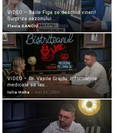
VIDEO – Băile Figa se deschid vineri!
Surpriza sezonului:...
Flavia DANCIU
-
iunie 9, 2026
VIDEO – Dr. Vasile Grajdu: Informațiile
medicale se iau...
Iulia Hoha
-
mai 26, 2026