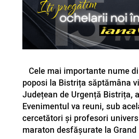
Cele mai importante nume d
poposi la Bistrița săptămâna viit
Județean de Urgență Bistrița, a
Evenimentul va reuni, sub acel
cercetători și profesori universi
maraton desfășurate la Grand 