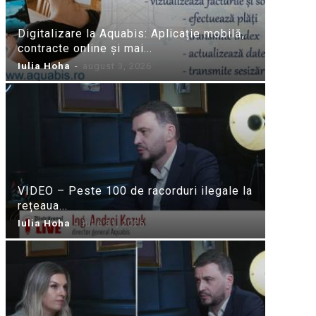
Digitalizare la Aquabis: Aplicație mobilă,
contracte online și mai...
Iulia Hoha
-
august 3, 2026
VIDEO – Peste 100 de racorduri ilegale la
rețeaua...
Iulia Hoha
-
iulie 31, 2026