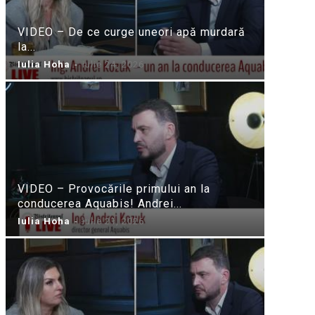
VIDEO – De ce curge uneori apă murdară
la...
Iulia Hoha
-
iulie 24, 2026
VIDEO – Provocările primului an la
conducerea Aquabis! Andrei...
Iulia Hoha
-
iulie 21, 2026