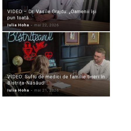
VIDEO – Dr. Vasile Grajdu: „Oamenii își
pun toată...
Iulia Hoha
-
mai 22, 2026
VIDEO: Suflu de medici de familie tineri în
Bistrița-Năsăud!...
Iulia Hoha
-
mai 21, 2026