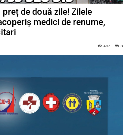
 preț de două zile! Zilele
 acoperiș medici de renume,
itari
493
0