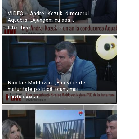
VIDEO – Andrei Kozuk, directorul
Aquabis: „Ajungem cu apa...
Iulia Hoha
-
iulie 21, 2026
Nicolae Moldovan: „E nevoie de
maturitate politică acum, mai...
Flavia DANCIU
-
iunie 10, 2026