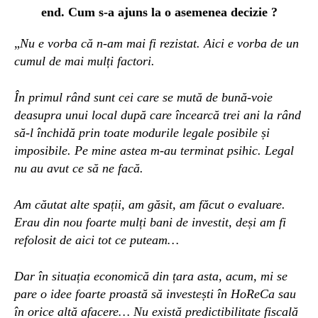
end
. Cum s-a ajuns la o asemenea decizie ?
„
Nu e vorba că n-am mai fi rezistat. Aici e vorba de un
cumul de mai mulți factori.
În primul rând sunt cei care se mută de bună-voie
deasupra unui local după care încearcă trei ani la rând
să-l închidă prin toate modurile legale posibile și
imposibile. Pe mine astea m-au terminat psihic. Legal
nu au avut ce să ne facă.
Am căutat alte spații, am găsit, am făcut o evaluare.
E
rau din nou foarte mulți bani de investit, deși am fi
refolosit de aici tot ce puteam…
D
ar în situația economică din țara asta, acum, mi se
pare o idee foarte proastă să investești în HoReCa sau
în orice altă afacere… Nu există predictibilitate fiscală