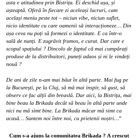
asta e atitudinea prin Bistrița. Ei deschid ușa, și
așteaptă. Oferă în fiecare zi aceleași lucruri, cam
același meniu peste tot – niciun vibe, niciun suflet,
nicio identitate
cu care oamenii să interacționeze
… Din
așa ceva nu poți să formezi o identitate.
E ca într-o
sală de nunți. E zugrăvit frumos, e curat. Dar care e
scopul spațiului ? Dincolo de faptul că mai cumpărați
produse de la distribuitori, puneți adaos și ni le vindeți
nouă ?
De ani de zile n-am mai băut în altă parte. Mai fug pe
la București, pe la Cluj, să mă mai inspir, să gust, să
observ ce fac alții din breaslă. Dar aici, la Bistrița, mai
bine beau la Brikada decât să beau în altă parte unde
nici nu mă simt bine. La Brikada măcar mă simt ca
acasă… Suntem noi între noi, cu prietenii noștri…
”
Cum s-a ajuns la comunitatea Brikada ? A crescut