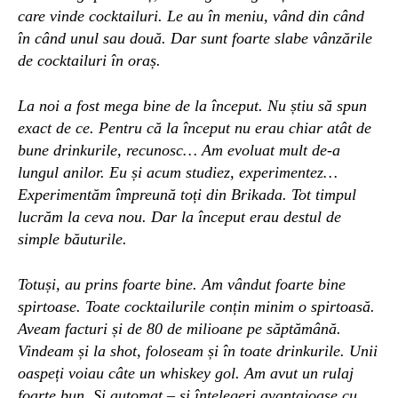
care vinde cocktailuri. Le au în meniu, vând din când
în când unul sau două. Dar sunt foarte slabe vânzările
de cocktailuri în oraș.
La noi a f
o
st mega bine de la început. Nu știu să spun
exact de ce. Pentru că la început nu erau chiar atât de
bune drinkurile, recunosc… Am evoluat mult de-a
lungul anilor. Eu și acum studiez, experimentez…
Experimentăm împreună toți din Brikada. Tot timpul
lucrăm la ceva nou. Dar la început erau destul de
simple băuturile.
Totuși, au prins foarte bine. Am vândut foarte bine
spirtoase. Toate cocktailurile conțin minim o spirtoasă.
Aveam facturi și de 80 de milioane pe săptămână.
Vindeam și la shot, foloseam și în toate drinkurile. Unii
oaspeți voiau câte un whiskey gol. Am avut un rulaj
foarte bun. Și automat – și înțelegeri avantajoase cu