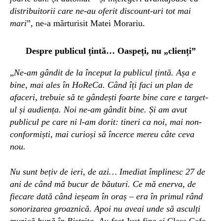
distribuitorii care ne-au oferit discount-uri tot mai
mari
”, ne-a mărturisit Matei Morariu.
Despre publicul țintă… Oaspeți, nu „clienți”
„
Ne-am gândit de la început la publicul țintă. Așa e
bine, mai ales în HoReCa. Când îți faci un plan de
afaceri, trebuie să te gândești foarte bine care e target-
ul și audiența. Noi ne-am gândit bine. Și am avut
publicul pe care ni l-am dorit: tineri ca noi, mai non-
conformiști, mai curioși să încerce mereu câte ceva
nou.
Nu sunt bețiv de ieri, de azi… Imediat împlinesc 27 de
ani de când mă bucur de băuturi. Ce mă enerva, de
fiecare dată când ieșeam în oraș – era în primul rând
sonorizarea groaznică. Apoi nu aveai unde să asculți
muzică bună în Bistrița. Au fost
Just fine
și
Class Cafe