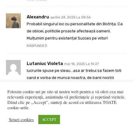
Alexandru
aprilie 24, 2025 La 08:56
Probabil singurul loc cu personalitate din Bistrița. Ca
de obicei, politicile proaste afectează oameni.
Mulțumim pentru existența! Succes pe viitor!
RĂSPUNDEȚI
Lutaniuc Violeta
mai 14, 2025 La 14:27
lucrurile spuse pe sleau…asa ar trebui sa facem toti
cand e vorba de munca noastra, de banii nostrii
investiti si de respectul reciproc intre semeni. Off din
Folosim cookie-uri pe site-ul nostru web pentru a vă oferi cea mai
pacate cata dreptate are aceasta poveste!
relevantă experiență, amintindu-vă preferințele și repetând vizitele.
RĂSPUNDEȚI
Dând clic pe „Accept”, sunteți de acord cu utilizarea TOATE
cookie-urile.
LĂSAȚI UN MESAJ
Setari cookies
ACCEPT