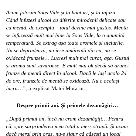
Acum folosim Sous Vide și la băuturi, și la infuzii…
Când infuzez
i
alcool cu
diferite
mirodenii
delicate sau
cu
mentă, de exemplu
– totul devine mai gustos. Menta
se infuzează mult mai bine la Sous Vide, la o anumită
temperatură. Se extrag așa toate aromele și uleiurile.
N
u
se degradează, nu iese amăreală din ea, nu se
oxidează frunzele… Lucrezi mult mai curat, așa. Gustul
și aroma sunt savuroase. E mult mai ok decât să arunci
frunze de mentă direct în alcool.
Dacă le lași acolo 24
de ore, frunzele de mentă se oxidează. Nu e același
lucru
…”, a explicat Matei Morariu.
Despre primii ani. Și primele dezamăgiri…
„După primul an, încă nu eram dezamăgiți… Pentru
că, spre surprinderea mea totul a mers strună.
Și acum
dacă mergi prin oraș, nu-s sigur că găsești un local