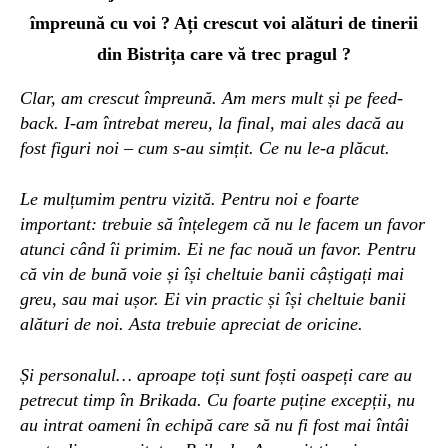
împreună cu voi ? Ați crescut voi alături de tinerii
din Bistrița care vă trec pragul ?
Clar, am crescut împreună. Am mers mult și pe feed-
back. I-am întrebat mereu, la final, mai ales dacă
au
fost
figuri noi – cum s-au simțit. Ce nu le-a plăcut.
Le mulțumim pentru vizită. Pentru noi e foarte
important: trebuie să înțelegem că nu le facem un favor
atunci când îi primim. Ei ne fac nouă un favor. Pentru
că vin de bună voie și își cheltuie banii câștigați mai
greu, sau mai ușor. Ei vin practic și își cheltuie banii
alături de noi. Asta trebuie apreciat de oricine.
Și personalul… aproape toți sunt foști oaspeți care au
petrecut timp în Brikada. Cu foarte puține excepții, nu
au intrat oameni în echipă care să nu fi fost mai întâi