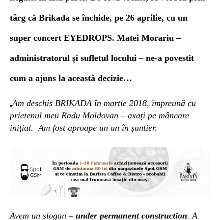
târg că Brikada se închide, pe 26 aprilie, cu un
super concert EYEDROPS.
M
ate
i
Morariu –
administratorul și sufletul locului – ne-a povestit
cum a ajuns la această decizie…
Am deschis BRIKADA în martie 2018, împreună cu
„
prietenul meu Radu Moldovan – axați pe mâncare
inițial.
Am fost aproape un an în șantier.
Avem un slogan –
under permanent construction
.
A