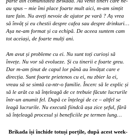
parte din comunitatea Brikada. Au venit tineri care ne-
au spus – mie îmi place foarte mult aici, m-am simțit
tare fain. Nu aveți nevoie de ajutor pe vară ? Aș vrea
să învăț și eu chestii despre cafea sau despre drinkuri…
Așa ne-am format și ca echipă. De aceea suntem cam
tot aceiași, de foarte mulți ani.
Am avut și probleme cu ei. Nu sunt toți curioși să
învețe. Nu vor să evolueze. Și cu tinerii e foarte greu.
Dar m-am ținut de capul lor până au învățat care e
direcția. Sunt foarte prietenos cu ei, nu zbier la ei,
vreau să se simtă ca-ntr-o familie. Încerc să le explic și
să le arăt ca să înțeleagă de ce trebuie făcute lucrurile
într-un anumit fel. După ce înțelegi de ce – altfel se
leagă lucrurile. Nu execută fiindcă așa zice șeful, fără
să înțeleagă procesul și beneficiile pe termen lung…
Brikada își închide totuși porțile,
după acest week-