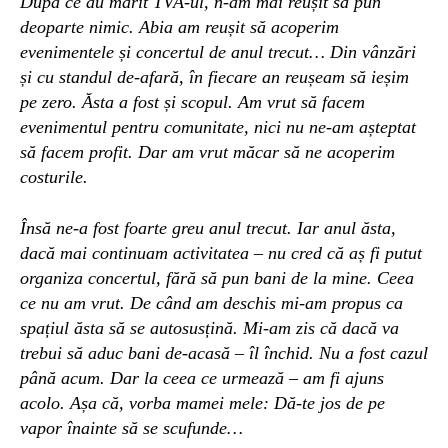
După ce au m
ă
rit TVA-ul, n-am mai reușit să pun
deoparte nimic. Abia am reușit să acoperim
evenimentele și concertul de anul trecut… Din vânzări
și cu standul de-afară, în fiecare an reușeam să ieșim
pe zero. Ăsta a fost și scopul. Am vrut să facem
evenimentul pentru comunitate, nici nu ne-am așteptat
să facem profit. Dar am vrut măcar să ne acoperim
costurile.
Însă ne-a fost foarte greu anul trecut.
Iar anul ăsta,
dacă mai continuam activitatea – nu cred că aș fi putut
organiza concertul, fără să pun bani de la mine. Ceea
ce nu am vrut. De când am deschis mi-am propus ca
spațiul ăsta să se autosusțină. Mi-am zis că dacă va
trebui să aduc bani de-acasă – îl închid. Nu a fost cazul
până acum. Dar la ceea ce urmează – am fi ajuns
acolo. Așa că, vorba mamei mele: Dă-te jos de pe
vapor înainte să se scufunde…