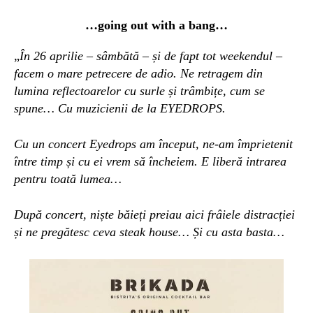
…going out with a bang…
„
În 26 aprilie – sâmbătă – și de fapt tot weekendul –
facem o mare petrecere de adio. Ne retragem din
lumina reflectoarelor
cu
surle și trâmbițe, cum se
spune
…
Cu muzicienii de la EYEDROPS.
Cu un concert Eyedrops am început, ne-am împrietenit
între timp și cu ei vrem să încheiem. E liberă intrarea
pentru toată lumea…
După concert, niște băieți preiau aici frâiele distracției
și
ne
pregătesc
ceva
st
e
ak house…
Și cu asta basta…