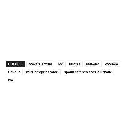
ETICHETE
afaceri Bistrita
bar
Bistrita
BRIKADA
cafenea
HoReCa
mici intreprinzzatori
spatiu cafenea scos la licitatie
tva