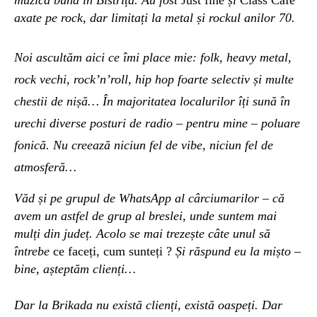
axate pe rock, dar limitați la
metal și rockul anilor 70.
Noi ascultăm aici ce îmi place mie: folk, heavy metal,
rock vechi, rock’
n’roll,
hip hop foarte selectiv și multe
chestii de nișă… În majoritatea localurilor îți sună în
urechi diverse posturi de radio – pentru mine – poluare
fonică. Nu creează niciun fel de vibe, niciun fel de
atmosferă…
Văd și pe grupul de WhatsApp al cârciumarilor – că
avem un astfel de grup al breslei, unde suntem mai
mulți din județ. Acolo se mai trezește câte unul să
întrebe
ce faceți, cum sunteți ?
Și răspund eu la mișto –
bine, așteptăm clienți…
Dar la Brikada nu există clienți, există oaspeți. Dar