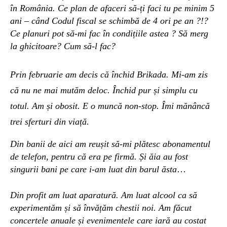
în România. Ce plan de afaceri să-ți faci tu pe minim 5
ani – când Codul fiscal se schimbă de 4 ori pe an ?!?
Ce planuri pot să-mi fac în condițiile astea ? Să merg
la ghicitoare? Cum să-l fac?
P
rin februarie
am decis
că închid Brikada.
Mi-am zis
că nu ne mai mutăm deloc. Închid pur și simplu cu
totul. Am și obosit. E o muncă non-stop. Îmi mănâncă
trei sferturi din viață.
Din banii de aici am reușit să-mi plătesc abonamentul
de telefon, pentru că era pe firmă. Și ăia au fost
singurii bani pe care i-am luat din barul ăsta
…
D
in profit am luat aparatură. Am luat alcool ca să
experimentăm și să învățăm chestii noi. Am făcut
concertele anuale și evenimentele care iară au costat