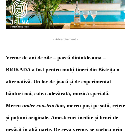
- Advertisement -
Vreme de ani de zile – parcă dintotdeauna –
BRIKADA a fost pentru mulți tineri din Bistrița o
alternativă. Un loc de joacă și de experimentat
băuturi noi, cafea adevărată, muzică specială.
Mereu
under construction
, mereu puși pe șotii, rețete
și poțiuni original
e
. Amestecuri inedite și licori de
negăsit în altă parte. De ceva vreme, se vorbea prin