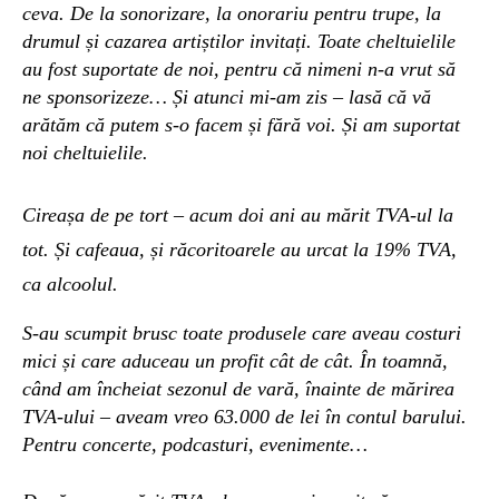
ceva. De la sonorizare, la onorariu pentru trupe, la
drumul și cazarea artiștilor invitați. Toate cheltuielile
au fost suportate de noi, pentru că nimeni n-a vrut să
ne sponsorizeze… Și atunci mi-am zis – lasă că vă
arătăm că putem s-o facem și fără voi. Și am suportat
noi cheltuielile.
Cireașa de pe tort –
acum doi ani au mărit TVA-ul la
tot. Și cafeaua, și răcoritoarele au urcat la 19% TVA,
ca alcoolul.
S-au scumpit brusc toate produsele care aveau costuri
mici și care aduceau un profit cât de cât
.
În toamnă,
când am încheiat sezonul de vară, înainte de mărirea
TVA-ului – aveam vreo 63.000 de lei în contul barului.
Pentru concerte, podcasturi, evenimente…