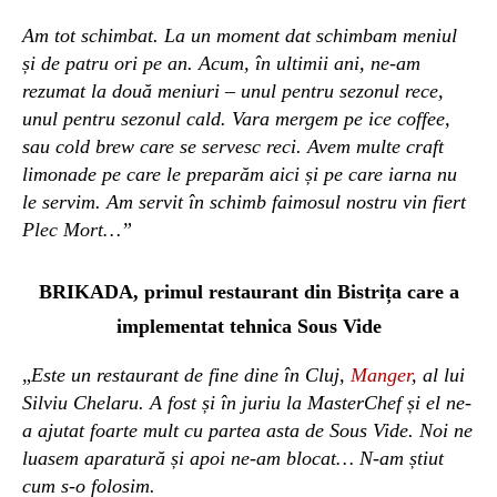
Am tot schimbat. La un moment dat schimbam meniul
și de patru ori pe an. Acum, în ultimii ani, ne-am
rezumat la două meniuri – unul pentru sezonul rece,
unul pentru sezonul cald. Vara mergem pe ice coffee,
sau cold brew care se servesc reci. Avem multe craft
limonade pe care le
preparăm aici și pe care iarna nu
le servim. Am servit în schimb faimosul nostru vin fiert
Plec Mort
…”
BRIKADA, primul restaurant din Bistrița care a
implementat tehnica
Sous Vide
„
Este un restaurant de fine dine în Cluj,
Manger
, al lui
Silviu Chelaru. A fost și în juriu la MasterChef și el ne-
a ajutat foarte mult cu partea asta de Sous Vide. Noi ne
luasem aparatură și apoi ne-am blocat… N-am știut
cum s-o folosim.