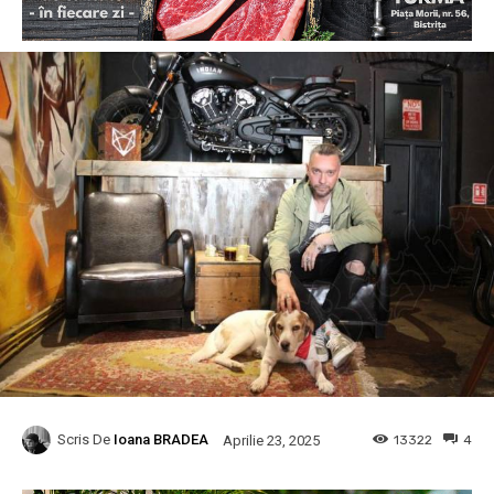
Scris De
Ioana BRADEA
13322
4
Aprilie 23, 2025