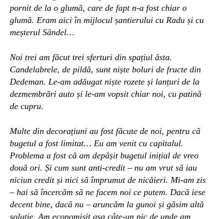
pornit de la o glumă, care de fapt n-a fost chiar o
glumă. Eram aici în mijlocul șantierului cu Radu și cu
meșterul Săndel…
Noi trei am făcut trei sferturi din spațiul ăsta.
Candelabrele, de pildă, sunt niște boluri de fructe din
Dedeman. Le-am adăugat niște rozete și lanțuri de la
dezmembrări auto și le-am vopsit chiar noi, cu patină
de cupru.
Multe din decorațiuni au fost făcute de noi, pentru că
bugetul a fost limitat… Eu am venit cu capitalul.
Problema a fost că am depășit bugetul inițial de vreo
două ori.
Și cum
sunt anti-credit – nu am vrut să iau
niciun credit și nici să împrumut de nicăieri. Mi-am zis
– hai să încercăm să ne facem noi ce putem. Dacă iese
decent bine, dacă nu – aruncăm
la gunoi
și găsim altă
soluție. Am economisit așa câte-un pic de unde am