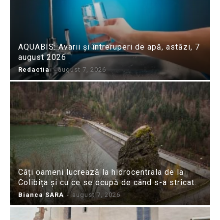
AQUABIS: Avarii și întreruperi de apă, astăzi, 7
august 2026
Redactia
-
august 7, 2026
Câți oameni lucrează la hidrocentrala de la
Colibița și cu ce se ocupă de când s-a stricat:
Bianca SARA
-
august 7, 2026