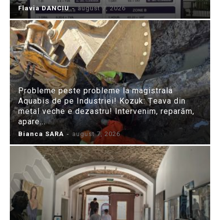
Flavia DANCIU
-
august 7, 2026
Probleme peste probleme la magistrala
Aquabis de pe Industriei! Kozuk: Țeava din
metal veche e dezastru! Intervenim, reparăm,
apare...
Bianca SARA
-
august 7, 2026