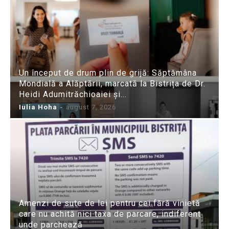
Un început de drum plin de grijă: Săptămâna
Mondială a Alăptării, marcată la Bistrița de Dr.
Heidi Adumitrăchioaiei și...
Iulia Hoha
-
august 7, 2026
Amenzi de sute de lei pentru cei fără vinietă
care nu achită nici taxa de parcare, indiferent
unde parchează