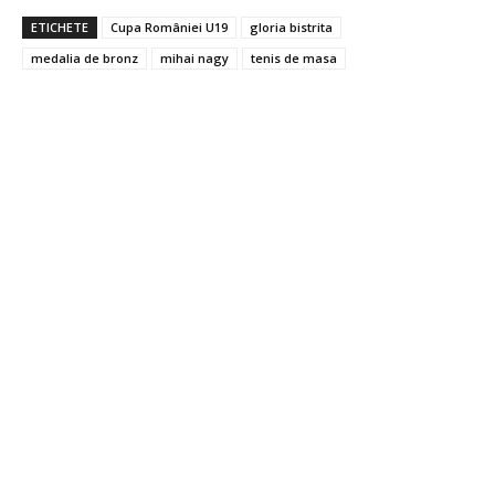
ETICHETE
Cupa României U19
gloria bistrita
medalia de bronz
mihai nagy
tenis de masa