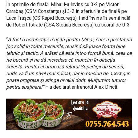
În optimile de finală, Mihai l-a învins cu 3-2 pe Victor
Carabaș (CSM Constanța) și 3-2 în sferturile de finală pe
Luca Trașcu (CS Rapid București), fiind învins în semifinală
de Robert Istrate (CSA Steaua București) cu scorul de 0-3.
“
A fost o competiție reușită pentru Mihai, care a prestat un
joc solid în toate meciurile, reușind să joace foarte bine
tehnic și tactic. A arătat că este într-o formă bună, ceea ce
ne bucură și ne dă încredere că muncim în direcția
corectă. Pentru el urmează returul Superligii de seniori,
unde va fi un nivel mai ridicat, dar în meciuri de acest gen
poate progresa și atinge nivelul dorit. Mulțumim tuturor
pentru susținere!”
– a declarat antrenorul Alex Dincă.