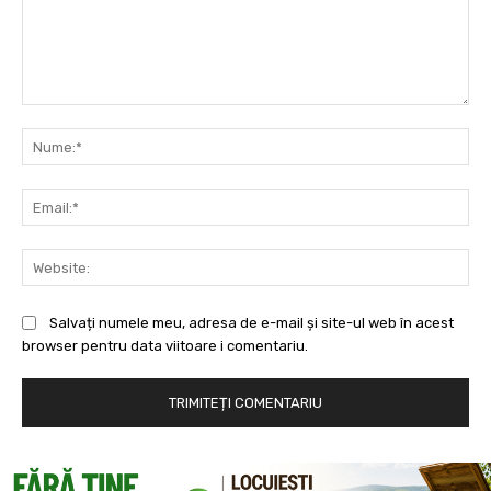
Comentariu:
Nu
Ema
Web
Salvați numele meu, adresa de e-mail și site-ul web în acest
browser pentru data viitoare i comentariu.