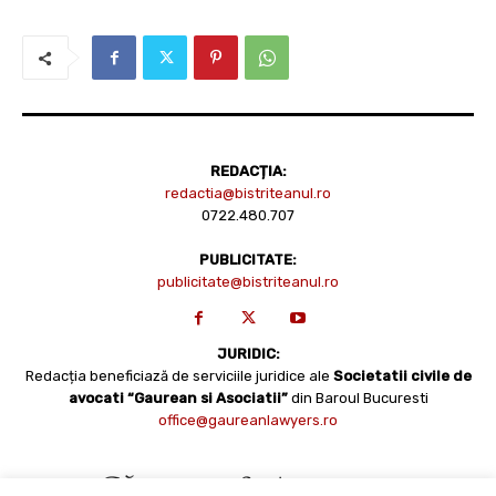
REDACȚIA:
redactia@bistriteanul.ro
0722.480.707
PUBLICITATE:
publicitate@bistriteanul.ro
JURIDIC:
Redacția beneficiază de serviciile juridice ale
Societatii civile de
avocati “Gaurean si Asociatii”
din Baroul Bucuresti
office@gaureanlawyers.ro