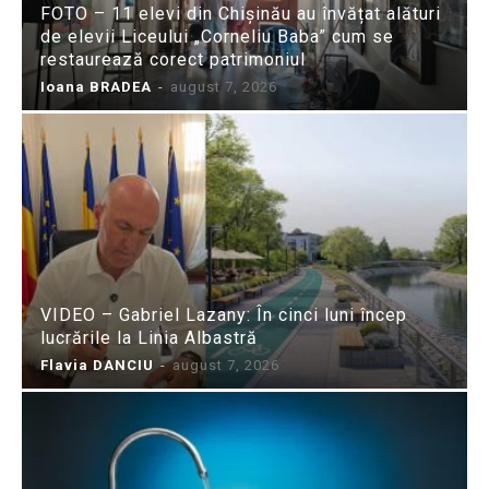
FOTO – 11 elevi din Chișinău au învățat alături
de elevii Liceului „Corneliu Baba” cum se
restaurează corect patrimoniul
Ioana BRADEA
-
august 7, 2026
VIDEO – Gabriel Lazany: În cinci luni încep
lucrările la Linia Albastră
Flavia DANCIU
-
august 7, 2026