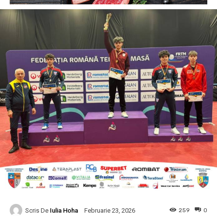
Scris De
Iulia Hoha
259
0
Februarie 23, 2026