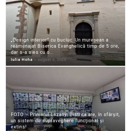
„Design interior” cu bucluc: Un mureșean a
reamenajat Biserica Evanghelică timp de 5 ore,
dar s-a ales cu o...
Iulia Hoha
-
august 6, 2026
FOTO – Primarul Lazany: Bistrița are, în sfârșit,
un sistem de supraveghere funcțional și
extins!