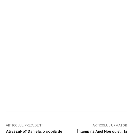
ARTICOLUL PRECEDENT
ARTICOLUL URMĂTOR
Ați văzut-o? Daniela, o copilă de
Întâmpină Anul Nou cu stil, la