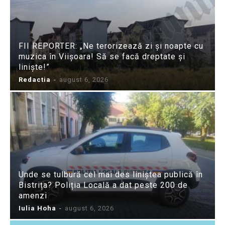
FII REPORTER: „Ne terorizează zi și noapte cu
muzica în Viișoara! Să se facă dreptate și
liniște!”
Redactia
-
august 6, 2026
Unde se tulbură cel mai des liniștea publică în
Bistrița? Poliția Locală a dat peste 200 de
amenzi
Iulia Hoha
-
august 6, 2026