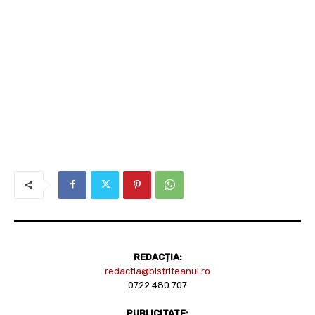
REDACȚIA:
redactia@bistriteanul.ro
0722.480.707
PUBLICITATE: