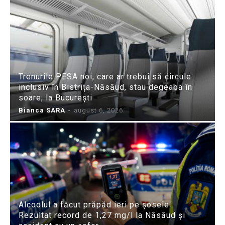
Trenurile PESA noi, care ar trebui să circule
inclusiv în Bistrița-Năsăud, stau degeaba în
soare, la București
Bianca SARA
-
august 6, 2026
Alcoolul a făcut prăpăd ieri pe șosele:
Rezultat record de 1,27 mg/l la Năsăud și