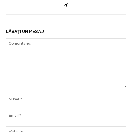
LĂSAȚI UN MESAJ
Comentariu:
Nu
Ema
Web