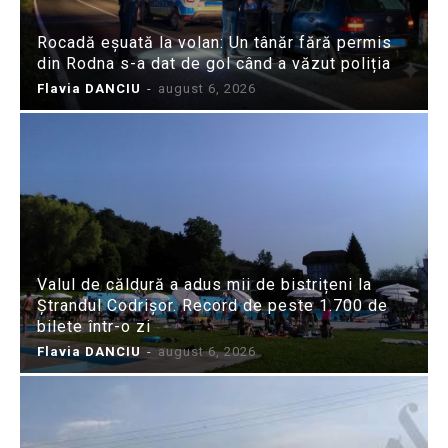
Rocadă eșuată la volan: Un tânăr fără permis
din Rodna s-a dat de gol când a văzut poliția
Flavia DANCIU
-
august 6, 2026
Valul de căldură a adus mii de bistrițeni la
Ștrandul Codrișor. Record de peste 1.700 de
bilete într-o zi
Flavia DANCIU
-
august 6, 2026