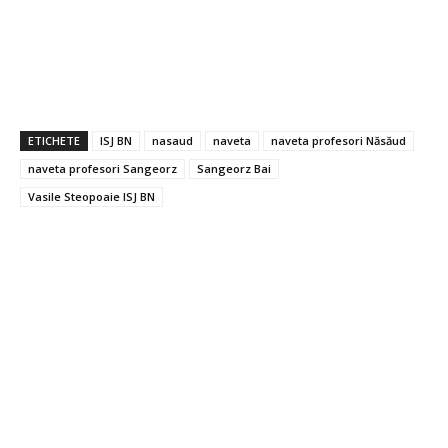
ETICHETE
ISJ BN
nasaud
naveta
naveta profesori Năsăud
naveta profesori Sangeorz
Sangeorz Bai
Vasile Steopoaie ISJ BN