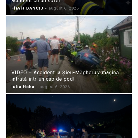
accident cu un șofer...
Flavia DANCIU
-
august 6, 2026
VIDEO – Accident la Șieu-Măgheruș: mașină
intrată într-un cap de pod!
Iulia Hoha
-
august 6, 2026