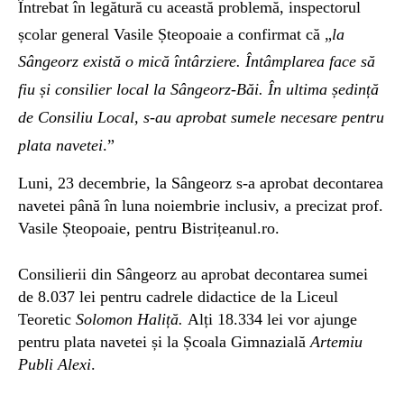
Întrebat în legătură cu această problemă, inspectorul
școlar general Vasile Șteopoaie a confirmat că „
la
Sângeorz există o mică întârziere.
Întâmplarea face să
fiu și consilier local la Sângeorz-Băi. În ultima ședință
de Consiliu Local, s-au aprobat sumele necesare pentru
plata navetei
.”
Luni, 23 decembrie, la Sângeorz s-a aprobat decontarea
navetei până în luna noiembrie inclusiv, a precizat prof.
Vasile Șteopoaie, pentru Bistrițeanul.ro.
Consilierii din Sângeorz au aprobat decontarea sumei
de 8.037 lei pentru cadrele didactice de la Liceul
Teoretic
Solomon Haliță.
Alți 18.334 lei vor ajunge
pentru plata navetei și la Școala Gimnazială
Artemiu
Publi Alexi
.