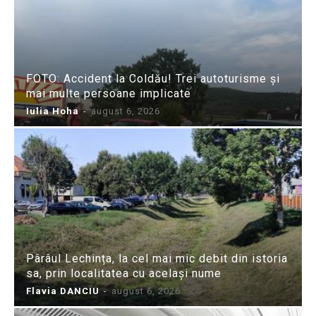
FOTO: Accident la Coldău! Trei autoturisme și
mai multe persoane implicate
Iulia Hoha
-
august 6, 2026
Pârâul Lechința, la cel mai mic debit din istoria
sa, prin localitatea cu același nume
Flavia DANCIU
-
august 6, 2026