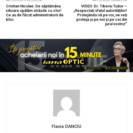
ARTICOLUL PRECEDENT
ARTICOLUL URMĂTOR
Cristian Niculae: De săptămâna
VIDEO: Dr. Tiberiu Tudor –
viitoare spălăm străzile cu clor!
„Respectați sfatul autorităților!
Ce au de făcut administratorii de
Protejându-vă pe voi, ne veți
bloc
proteja și pe noi și pe cei din
jurul vostru!”
Flavia DANCIU