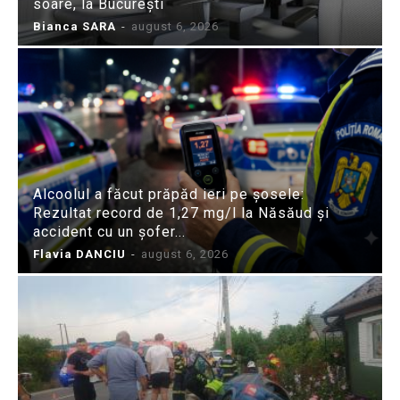
soare, la București
Bianca SARA
-
august 6, 2026
Alcoolul a făcut prăpăd ieri pe șosele:
Rezultat record de 1,27 mg/l la Năsăud și
accident cu un șofer...
Flavia DANCIU
-
august 6, 2026