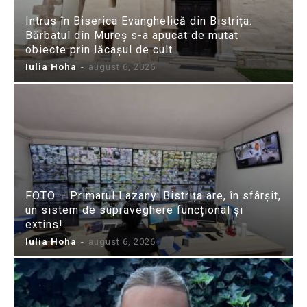
Intrus în Biserica Evanghelică din Bistrița:
Bărbatul din Mureș s-a apucat de mutat
obiecte prin lăcașul de cult
Iulia Hoha
-
august 6, 2026
FOTO – Primarul Lazany: Bistrița are, în sfârșit,
un sistem de supraveghere funcțional și
extins!
Iulia Hoha
-
august 6, 2026