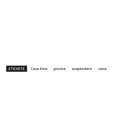
ETICHETE
Casa Ema
piscina
suspendare
vana