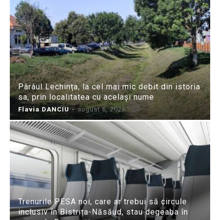
Pârâul Lechința, la cel mai mic debit din istoria
sa, prin localitatea cu același nume
Flavia DANCIU
-
august 6, 2026
Trenurile PESA noi, care ar trebui să circule
inclusiv în Bistrița-Năsăud, stau degeaba în