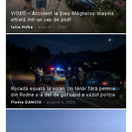
VIDEO – Accident la Șieu-Măgheruș: mașină
intrată într-un cap de pod!
Iulia Hoha
-
august 6, 2026
Rocadă eșuată la volan: Un tânăr fără permis
din Rodna s-a dat de gol când a văzut poliția
Flavia DANCIU
-
august 6, 2026