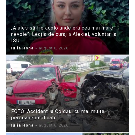
„A ales să fie acolo unde era cea mai mare
nevoie”: Lecția de curaj a Alexiei, voluntar la
ISU...
Iulia Hoha
-
august 6, 2026
FOTO: Accident la Coldău, cu mai multe
persoane implicate
Iulia Hoha
-
august 6, 2026