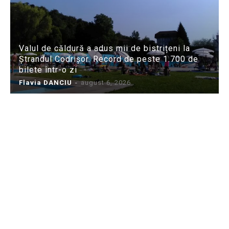
Valul de căldură a adus mii de bistrițeni la
Ștrandul Codrișor. Record de peste 1.700 de
bilete într-o zi
Flavia DANCIU
-
august 6, 2026