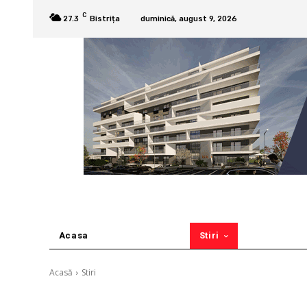
C
27.3
Bistrița
duminică, august 9, 2026
Acasa
Stiri
Acasă
Stiri