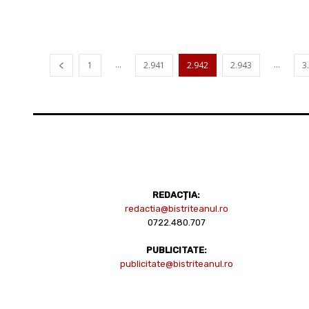
...
...
1
2.941
2.942
2.943
3
REDACȚIA:
redactia@bistriteanul.ro
0722.480.707
PUBLICITATE:
publicitate@bistriteanul.ro