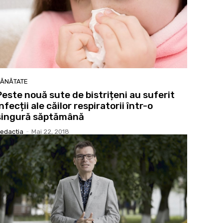
ĂNĂTATE
Peste nouă sute de bistrițeni au suferit
infecții ale căilor respiratorii într-o
singură săptămână
edactia
-
Mai 22, 2018