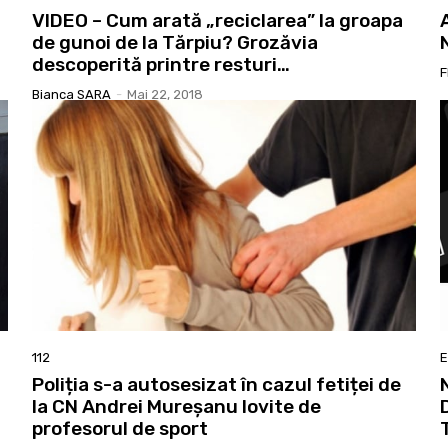
VIDEO – Cum arată „reciclarea” la groapa
de gunoi de la Tărpiu? Grozăvia
descoperită printre resturi…
F
Bianca SARA
-
Mai 22, 2018
112
Poliția s-a autosesizat în cazul fetiței de
la CN Andrei Mureșanu lovite de
profesorul de sport