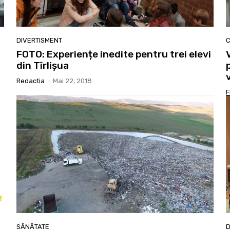
DIVERTISMENT
C
FOTO: Experiențe inedite pentru trei elevi
din Tîrlișua
Redactia
-
Mai 22, 2018
F
SĂNĂTATE
D