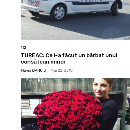
112
TUREAC: Ce i-a făcut un bărbat unui
consătean minor
Flavia DANCIU
-
Mai 22, 2018