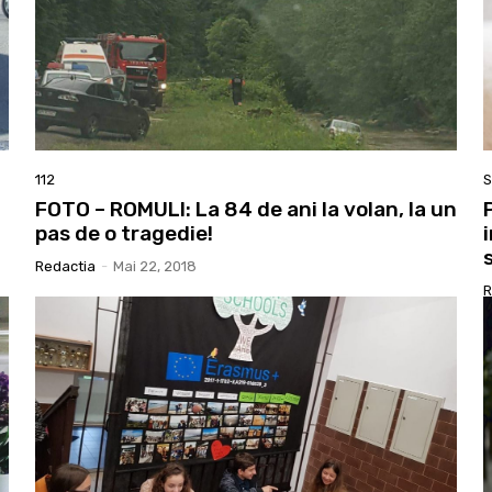
112
S
FOTO – ROMULI: La 84 de ani la volan, la un
pas de o tragedie!
Redactia
-
Mai 22, 2018
R