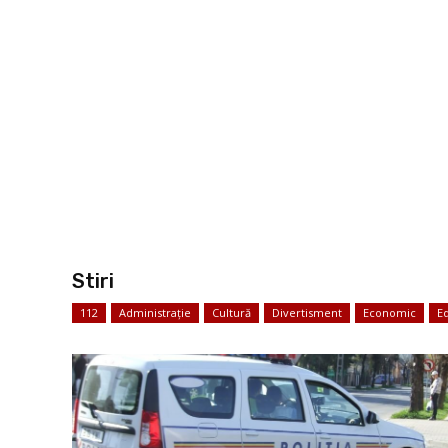
Stiri
112
Administrație
Cultură
Divertisment
Economic
E