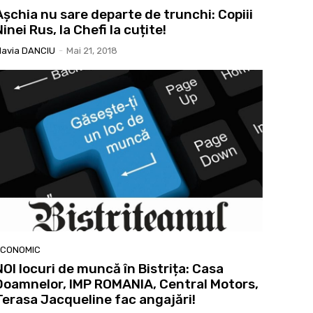
Așchia nu sare departe de trunchi: Copiii
Ninei Rus, la Chefi la cuțite!
lavia DANCIU
-
Mai 21, 2018
ECONOMIC
NOI locuri de muncă în Bistrița: Casa
Doamnelor, IMP ROMANIA, Central Motors,
Terasa Jacqueline fac angajări!