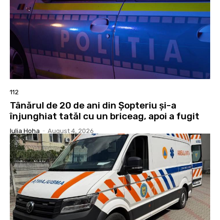
112
Tânărul de 20 de ani din Șopteriu și-a
înjunghiat tatăl cu un briceag, apoi a fugit
Iulia Hoha
-
August 4, 2026