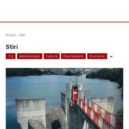
Acasă
Stiri
Stiri
112
Administrație
Cultură
Divertisment
Economic