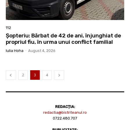
112
Șopteriu: Bărbat de 42 de ani, înjunghiat de
propriul fiu, în urma unui conflict familial
Iulia Hoha
-
August 4, 2026
2
3
4
REDACȚIA:
redactia@bistriteanul.ro
0722.480.707
PUBLICITATE: