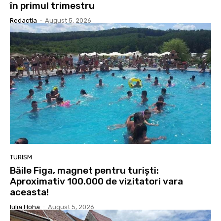
în primul trimestru
Redactia
-
August 5, 2026
TURISM
Băile Figa, magnet pentru turiști:
Aproximativ 100.000 de vizitatori vara
aceasta!
Iulia Hoha
-
August 5, 2026