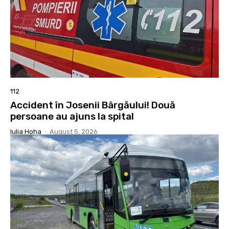
112
Accident în Josenii Bârgăului! Două
persoane au ajuns la spital
Iulia Hoha
-
August 5, 2026