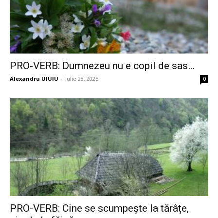
PRO-VERB: Dumnezeu nu e copil de sas…
Alexandru UIUIU
-
iulie 28, 2025
0
PRO-VERB: Cine se scumpește la tărâțe,