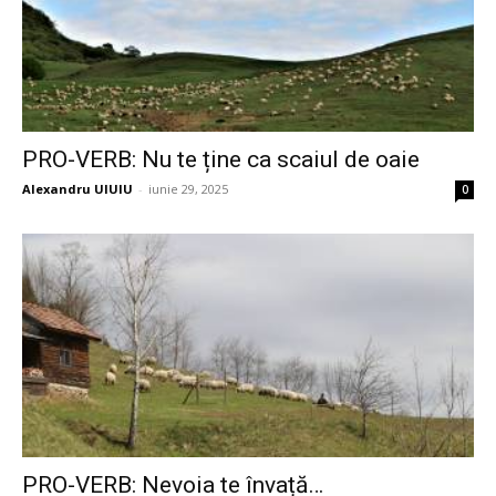
PRO-VERB: Nu te ține ca scaiul de oaie
Alexandru UIUIU
-
iunie 29, 2025
0
PRO-VERB: Nevoia te învață…