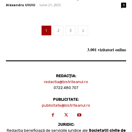
Alexandru UIUIU
-
iunie 21, 2025
0
1
2
3
3.001 vizitatori online
REDACȚIA:
redactia@bistriteanul.ro
0722.480.707
PUBLICITATE:
publicitate@bistriteanul.ro
JURIDIC:
Redacția beneficiază de serviciile juridice ale
Societatii civile de