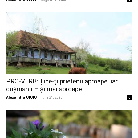
PRO-VERB: Ține-ți prietenii aproape, iar
dușmanii – și mai aproape
Alexandru UIUIU
-
iulie 31, 2025
0