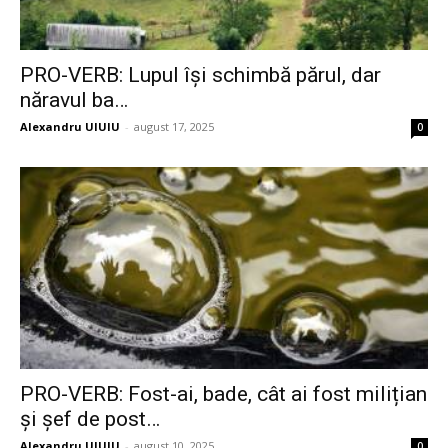
PRO-VERB: Lupul își schimbă părul, dar
năravul ba…
Alexandru UIUIU
-
august 17, 2025
0
PRO-VERB: Fost-ai, bade, cât ai fost milițian
și șef de post…
Alexandru UIUIU
-
august 10, 2025
0