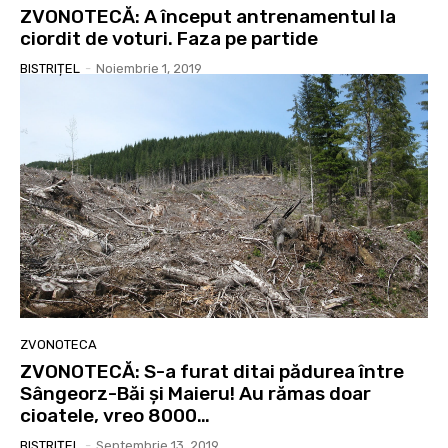
ZVONOTECĂ: A început antrenamentul la
ciordit de voturi. Faza pe partide
BISTRIȚEL
-
Noiembrie 1, 2019
ZVONOTECA
ZVONOTECĂ: S-a furat ditai pădurea între
Sângeorz-Băi și Maieru! Au rămas doar
cioatele, vreo 8000…
BISTRIȚEL
-
Septembrie 13, 2019