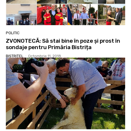
POLITIC
ZVONOTECĂ: Să stai bine în poze și prost în
sondaje pentru Primăria Bistrița
BISTRIȚEL
-
Octombrie 11, 2018