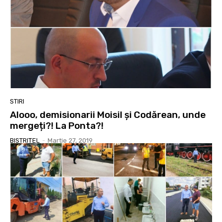
STIRI
Alooo, demisionarii Moisil și Codărean, unde
mergeți?! La Ponta?!
BISTRIȚEL
-
Martie 27, 2019