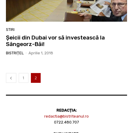
STIRI
Șeicii din Dubai vor să investească la
Sângeorz-Băi!
BISTRIȚEL
-
Aprilie 1, 2018
1
2
REDACȚIA:
redactia@bistriteanul.ro
0722.480.707