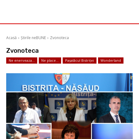
Acasă
Știrile neBUNE
Zvonoteca
Zvonoteca
Ne enerveaza...
Ne place...
Pașalâcul Bistriței
Wonderland