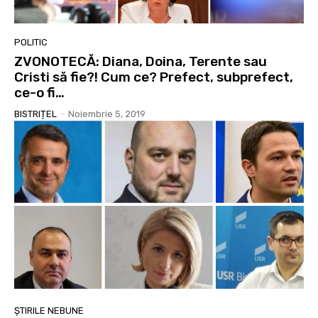
POLITIC
ZVONOTECĂ: Diana, Doina, Terente sau
Cristi să fie?! Cum ce? Prefect, subprefect,
ce-o fi…
BISTRIȚEL
-
Noiembrie 5, 2019
ȘTIRILE NEBUNE