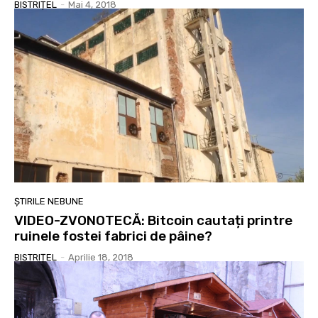
BISTRIȚEL
-
Mai 4, 2018
ȘTIRILE NEBUNE
VIDEO-ZVONOTECĂ: Bitcoin cautați printre
ruinele fostei fabrici de pâine?
BISTRIȚEL
-
Aprilie 18, 2018