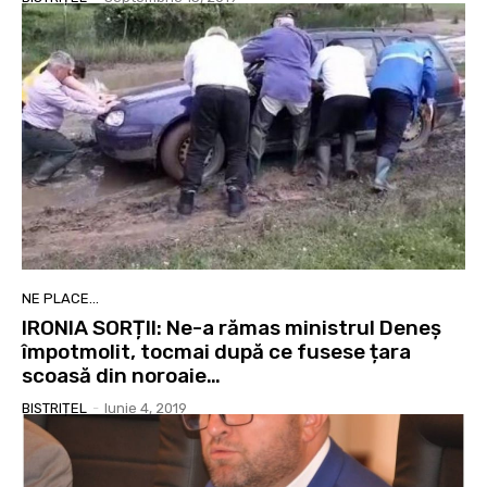
NE PLACE...
IRONIA SORȚII: Ne-a rămas ministrul Deneș
împotmolit, tocmai după ce fusese țara
scoasă din noroaie…
BISTRIȚEL
-
Iunie 4, 2019