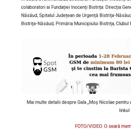
colaboratori ai Fundației Inocenți Bistrița: Direcția Ge
Năsăud, Spitalul Județean de Urgență Bistrița-Năsăud, 
Bistrița-Năsăud, Primăria Municipiului Bistrița, Clubul 
Mai multe detalii despre Gala „Moș Nicolae pentru cop
linkul
FOTO/VIDEO: O seară memora