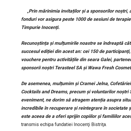
„
Prin mărinimia invitaților și a sponsorilor noștri
fonduri vor asigura peste 1000 de sesiuni de terapie 
Timpurie Inocenți.
Recunoștința și mulțumirile noastre se îndreaptă către 
succesul ediției din acest an: cei 150 de participanți
vouchere pentru activitățile din seara Galei, parteneri
sponsorii noștri Terasteel SA și Wawa Fresh Cosmet
De asemenea, mulțumim și Cramei Jelna, Cofetăriei El
Cocktails and Dreams, precum și voluntarilor noștri 
eveniment, ne dorim să atragem atenția asupra situați
incredibile în recuperare și reintegrare în societate ș
este aceea de a oferi sprijin copiilor și familiilor a
transmis echipa fundatiei Inocenţi Bistriţa.