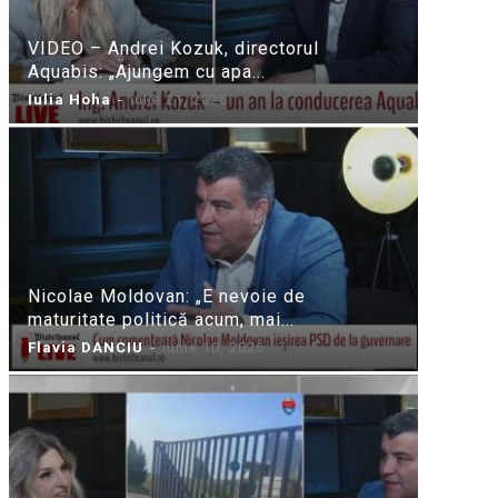
VIDEO – Andrei Kozuk, directorul
Aquabis: „Ajungem cu apa...
Iulia Hoha
-
iulie 21, 2026
Nicolae Moldovan: „E nevoie de
maturitate politică acum, mai...
Flavia DANCIU
-
iunie 10, 2026