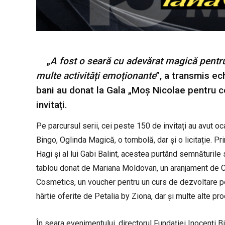
„
A fost o seară cu adevărat magică pentru n
multe activități emoționante
”, a transmis ec
bani au donat la Gala „Moș Nicolae pentru co
invitați.
Pe parcursul serii, cei peste 150 de invitați au avut o
Bingo, Oglinda Magică, o tombolă, dar și o licitație. Pri
Hagi și al lui Gabi Balint, acestea purtând semnăturile 
tablou donat de Mariana Moldovan, un aranjament de Cr
Cosmetics, un voucher pentru un curs de dezvoltare pent
hârtie oferite de Petalia by Ziona, dar și multe alte pro
În seara evenimentului, directorul Fundației Inocenți Bi