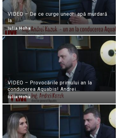
VIDEO – De ce curge uneori apă murdară
la...
Iulia Hoha
-
iulie 24, 2026
VIDEO – Provocările primului an la
conducerea Aquabis! Andrei...
Iulia Hoha
-
iulie 21, 2026