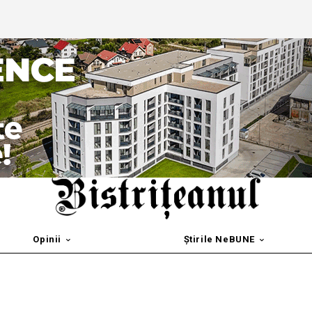
Opinii
Știrile NeBUNE