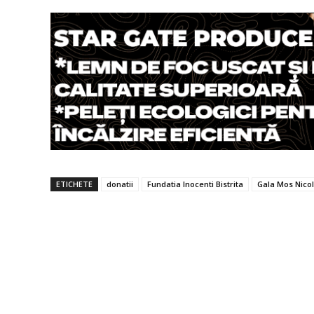
ETICHETE
donatii
Fundatia Inocenti Bistrita
Gala Mos Nico