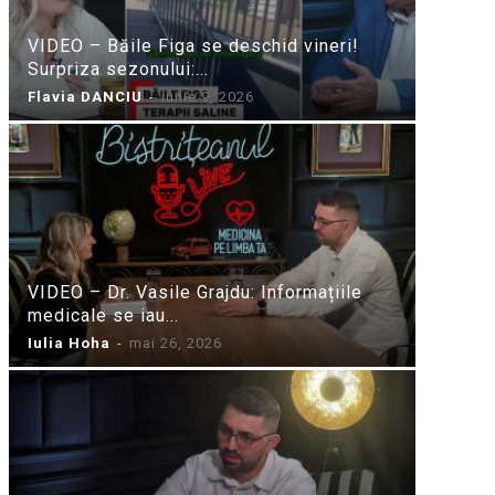
VIDEO – Băile Figa se deschid vineri!
Surpriza sezonului:...
Flavia DANCIU
-
iunie 9, 2026
VIDEO – Dr. Vasile Grajdu: Informațiile
medicale se iau...
Iulia Hoha
-
mai 26, 2026