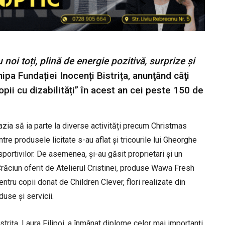
oi toți, plină de energie pozitivă, surprize și
hipa Fundației Inocenți Bistrița, anunţând câţi
pii cu dizabilități” în acest an cei peste 150 de
cazia să ia parte la diverse activități precum Christmas
ntre produsele licitate s-au aflat și tricourile lui Gheorghe
sportivilor. De asemenea, și-au găsit proprietari și un
ăciun oferit de Atelierul Cristinei, produse Wawa Fresh
ru copii donat de Children Clever, flori realizate din
duse și servicii.
strița, Laura Filipoi, a înmânat diplome celor mai importanți