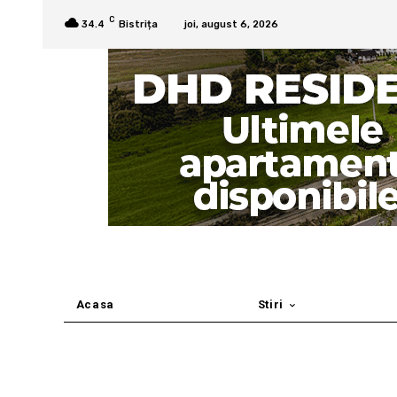
C
34.4
Bistrița
joi, august 6, 2026
Acasa
Stiri