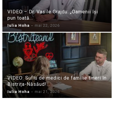
VIDEO – Dr. Vasile Grajdu: „Oamenii își
pun toată...
Iulia Hoha
-
mai 22, 2026
VIDEO: Suflu de medici de familie tineri în
Bistrița-Năsăud!...
Iulia Hoha
-
mai 21, 2026