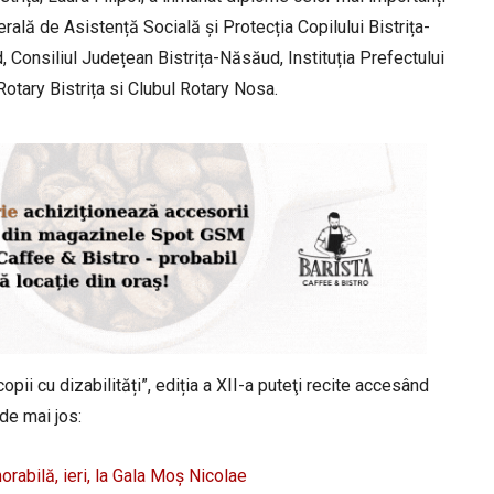
nerală de Asistență Socială și Protecția Copilului Bistrița-
Consiliul Județean Bistrița-Năsăud, Instituția Prefectului
Rotary Bistrița si Clubul Rotary Nosa.
ii cu dizabilități”, ediția a XII-a puteţi recite accesând
 de mai jos:
bilă, ieri, la Gala Moș Nicolae