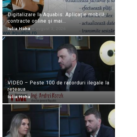
Digitalizare la Aquabis: Aplicație mobilă,
contracte online și mai...
Iulia Hoha
-
august 3, 2026
VIDEO – Peste 100 de racorduri ilegale la
rețeaua...
Iulia Hoha
-
iulie 31, 2026