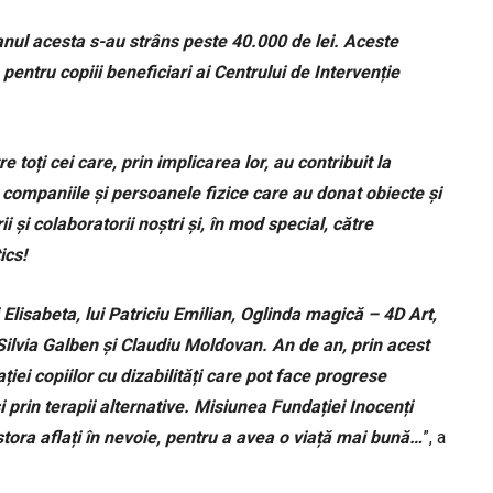
, anul acesta s-au strâns peste 40.000 de lei. Aceste
pentru copiii beneficiari ai Centrului de Intervenție
toți cei care, prin implicarea lor, au contribuit la
, companiile și persoanele fizice care au donat obiecte și
i și colaboratorii noștri și, în mod special, către
ics!
isabeta, lui Patriciu Emilian, Oglinda magică – 4D Art,
Silvia Galben și Claudiu Moldovan. An de an, prin acest
ei copiilor cu dizabilități care pot face progrese
i prin terapii alternative. Misiunea Fundației Inocenți
cestora aflați în nevoie, pentru a avea o viață mai bună…
”, a