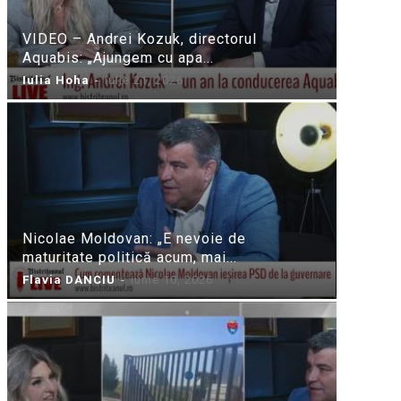
VIDEO – Andrei Kozuk, directorul
Aquabis: „Ajungem cu apa...
Iulia Hoha
-
iulie 21, 2026
Nicolae Moldovan: „E nevoie de
maturitate politică acum, mai...
Flavia DANCIU
-
iunie 10, 2026