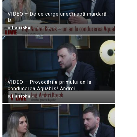
VIDEO – De ce curge uneori apă murdară
la...
Iulia Hoha
-
iulie 24, 2026
VIDEO – Provocările primului an la
conducerea Aquabis! Andrei...
Iulia Hoha
-
iulie 21, 2026