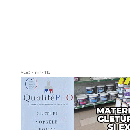
Acasă
Stiri
112