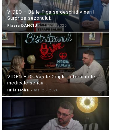
VIDEO – Băile Figa se deschid vineri!
Surpriza sezonului:...
Flavia DANCIU
-
iunie 9, 2026
VIDEO – Dr. Vasile Grajdu: Informațiile
medicale se iau...
Iulia Hoha
-
mai 26, 2026