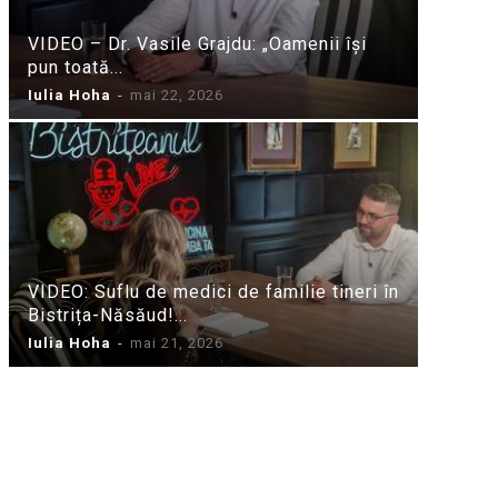
VIDEO – Dr. Vasile Grajdu: „Oamenii își
pun toată...
Iulia Hoha
-
mai 22, 2026
VIDEO: Suflu de medici de familie tineri în
Bistrița-Năsăud!...
Iulia Hoha
-
mai 21, 2026