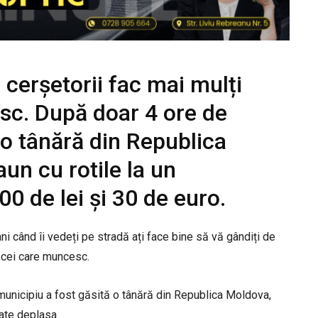
 cerșetorii fac mai mulți
sc. După doar 4 ore de
, o tânără din Republica
un cu rotile la un
0 de lei și 30 de euro.
ani când îi vedeți pe stradă ați face bine să vă gândiți de
t cei care muncesc.
 municipiu a fost găsită o tânără din Republica Moldova,
oate deplasa.