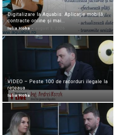
Digitalizare la Aquabis: Aplicație mobilă,
contracte online și mai...
Iulia Hoha
-
august 3, 2026
VIDEO – Peste 100 de racorduri ilegale la
rețeaua...
Iulia Hoha
-
iulie 31, 2026