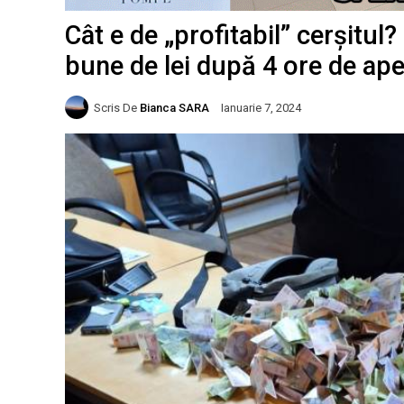
Cât e de „profitabil” cerșitul
bune de lei după 4 ore de apel
Scris De
Bianca SARA
Ianuarie 7, 2024