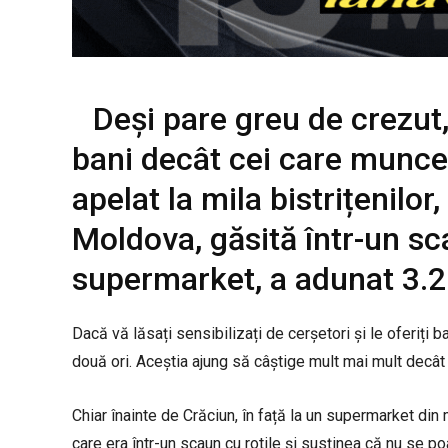
Deși pare greu de crezut,
bani decât cei care munce
apelat la mila bistrițenilor
Moldova, găsită într-un sca
supermarket, a adunat 3.20
Dacă vă lăsați sensibilizați de cerșetori și le oferiți b
două ori. Aceștia ajung să câștige mult mai mult decâ
Chiar înainte de Crăciun, în față la un supermarket din
care era într-un scaun cu rotile și susținea că nu se p