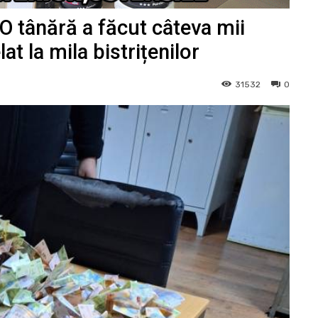
? O tânără a făcut câteva mii
at la mila bistrițenilor
31532
0