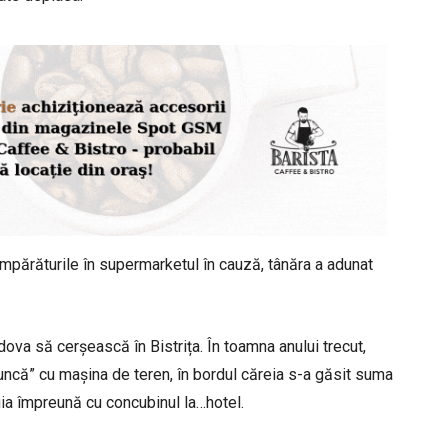
cumpărăturile în supermarketul în cauză, tânăra a adunat
va să cerșească în Bistrița. În toamna anului trecut,
uncă” cu mașina de teren, în bordul căreia s-a găsit suma
ia împreună cu concubinul la…hotel.