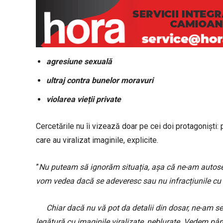
agresiune sexuală
ultraj contra bunelor moravuri
violarea vieții private
Cercetările nu îi vizează doar pe cei doi protagoniști:
care au viralizat imaginile, explicite.
”
Nu puteam să ignorăm situația, așa că ne-am autosesi
vom vedea dacă se adeveresc sau nu infracțiunile cu p
Chiar dacă nu vă pot da detalii din dosar, ne-am sesiz
legătură cu imaginile viralizate, neblurate. Vedem până l