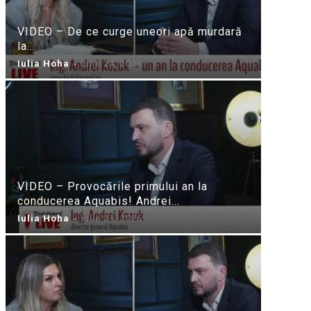
VIDEO – De ce curge uneori apă murdară
la...
Iulia Hoha
-
iulie 24, 2026
VIDEO – Provocările primului an la
conducerea Aquabis! Andrei...
Iulia Hoha
-
iulie 21, 2026