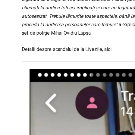
chemați la audieri toți cei implicați și care au legătură
autosesizat. Trebuie lămurite toate aspectele, până la
proceda la audierea persoanelor care trebuie”
a explic
șef de poliție Mihai Ovidiu Lupșa.
Detalii despre scandalul de la Livezile, aici: