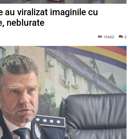
 au viralizat imaginile cu
e, neblurate
13622
2