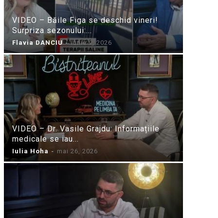
VIDEO – Băile Figa se deschid vineri!
Surpriza sezonului:...
Flavia DANCIU
-
iunie 9, 2026
VIDEO – Dr. Vasile Grajdu: Informațiile
medicale se iau...
Iulia Hoha
-
mai 26, 2026