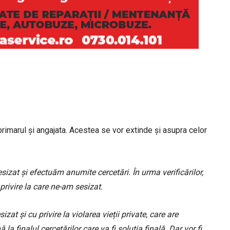
 primarul și angajata. Acestea se vor extinde și asupra celor
zat și efectuăm anumite cercetări. În urma verificărilor,
rivire la care ne-am sesizat.
at și cu privire la violarea vieții private, care are
a finalul cercetărilor care va fi soluția finală. Dar vor fi