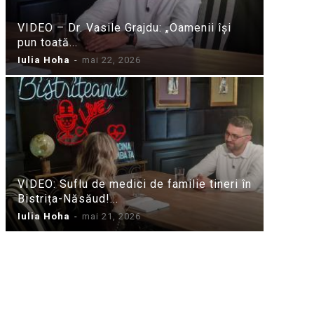
VIDEO – Dr. Vasile Grajdu: „Oamenii își
pun toată...
Iulia Hoha
-
mai 22, 2026
VIDEO: Suflu de medici de familie tineri în
Bistrița-Năsăud!...
Iulia Hoha
-
mai 21, 2026