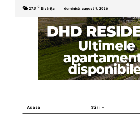
C
27.3
Bistrița
duminică, august 9, 2026
Acasa
Stiri