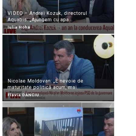
VIDEO – Andrei Kozuk, directorul
Aquabis: „Ajungem cu apa...
Iulia Hoha
-
iulie 21, 2026
Nicolae Moldovan: „E nevoie de
maturitate politică acum, mai...
Flavia DANCIU
-
iunie 10, 2026