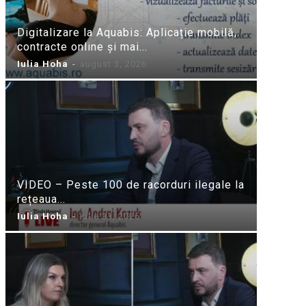
Digitalizare la Aquabis: Aplicație mobilă,
contracte online și mai...
Iulia Hoha
-
august 3, 2026
VIDEO – Peste 100 de racorduri ilegale la
rețeaua...
Iulia Hoha
-
iulie 31, 2026