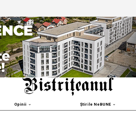
Opinii
Știrile NeBUNE