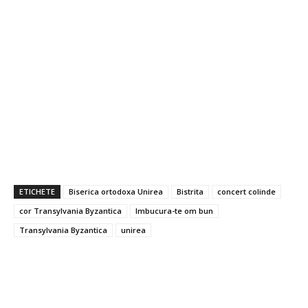
ETICHETE
Biserica ortodoxa Unirea
Bistrita
concert colinde
cor Transylvania Byzantica
Imbucura-te om bun
Transylvania Byzantica
unirea