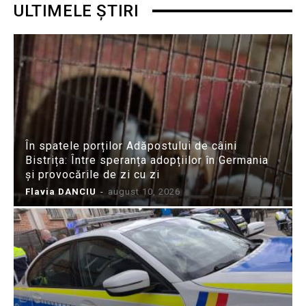
ULTIMELE ȘTIRI
În spatele porților Adăpostului de câini
Bistrița: Între speranța adopțiilor în Germania
și provocările de zi cu zi
Flavia DANCIU
-
august 10, 2026