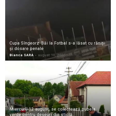
Cupa Sîngeorz-Băi la Fotbal s-a lăsat cu răniți
și dosare penale
Bianca SARA
-
august 10, 2026
Miercuri, 12 august, se colectează pubela
verde pentru deșeuri din sticlă