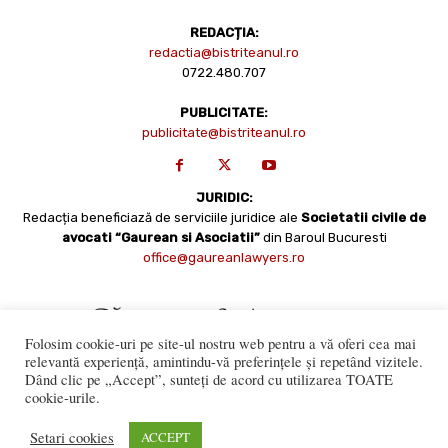
REDACȚIA:
redactia@bistriteanul.ro
0722.480.707
PUBLICITATE:
publicitate@bistriteanul.ro
JURIDIC:
Redacția beneficiază de serviciile juridice ale
Societatii civile de
avocati “Gaurean si Asociatii”
din Baroul Bucuresti
office@gaureanlawyers.ro
Folosim cookie-uri pe site-ul nostru web pentru a vă oferi cea mai
relevantă experiență, amintindu-vă preferințele și repetând vizitele.
Dând clic pe „Accept”, sunteți de acord cu utilizarea TOATE
cookie-urile.
Reproducerea totală sau parțială a materialelor este permisă
numai cu acordul expres al Bistriteanul.Ro. © Copyright 2008 -
Setari cookies
ACCEPT
2021 Bistrițeanul.ro