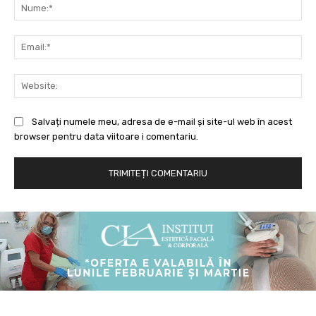
Nu
Ema
Web
Salvați numele meu, adresa de e-mail și site-ul web în acest
browser pentru data viitoare i comentariu.