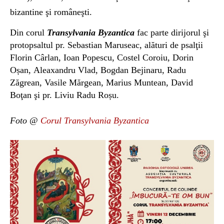
bizantine şi româneşti.
Din
corul
T
ransylvania Byzantica
fac parte
dirijor
ul
şi
protopsalt
ul p
r.
Sebastian Maruseac,
alături de
psalţii
Florin Cârlan,
Ioan Popescu,
Costel Coroiu,
Dorin
Oșan,
Aleaxandru Vlad,
Bogdan Bejinaru, Radu
Zăgrean, Vasile Mărgean
,
Marius Muntean
, David
Boţan
şi
p
r. Liviu Radu Roșu.
Foto @
Corul Transylvania Byzantica