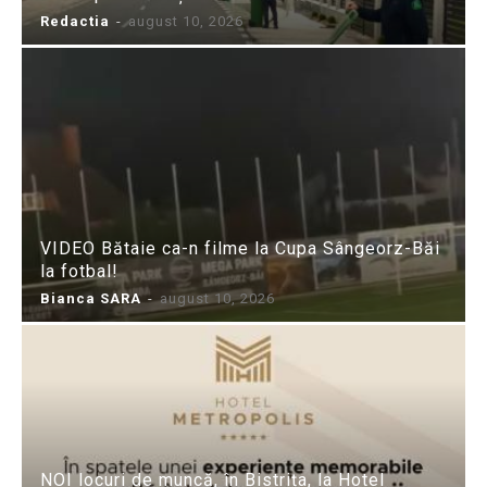
Redactia
-
august 10, 2026
VIDEO Bătaie ca-n filme la Cupa Sângeorz-Băi
la fotbal!
Bianca SARA
-
august 10, 2026
NOI locuri de muncă, în Bistrița, la Hotel