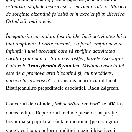
o
rtodoxă, slujbele bisericești și muzica psaltică. Muzica
de sorginte bizantină folosită prin excelență în Biserica
Ortodoxă,
mai precis.
Începuturile corului
au fost
timide, însă activitatea lui a
luat amploare. F
oarte curând, s-a făcut simțită nevoia
înființării unei
a
sociații care să sprijine activitatea
corului și nu numai. S-au pus, astfel, bazele Asociației
Culturale
T
ransylvania Byzantica
.
Misiunea asociației
este de a promova arta bizantină
și,
cu precădere,
muzica bisericească
”, a transmis pentru ziarul local
Bistrițeanul.ro
președintele a
sociației,
Radu Zăgrean.
Concert
ul
de colinde
„
Îmbucură-te om bun
”
se
afl
ă
la a
cincea
ediţie.
Repertoriul
include piese de inspirație
bizantină și populară, cântate monodic (pe o singură
voce), cu ison, conform tradiţiei muzicii bisericeşti