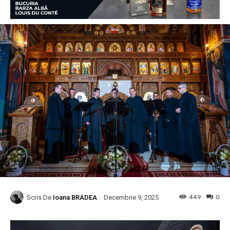
Scris De
Ioana BRADEA
449
0
Decembrie 9, 2025