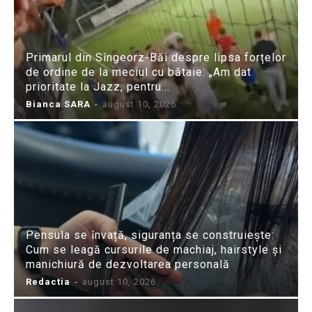
Primarul din Sîngeorz-Băi despre lipsa forțelor
de ordine de la meciul cu bătaie: „Am dat
prioritate la Jazz, pentru...
Bianca SARA
-
august 10, 2026
Pensula se învață, siguranța se construiește:
Cum se leagă cursurile de machiaj, hairstyle și
manichiură de dezvoltarea personală
Redactia
-
august 10, 2026