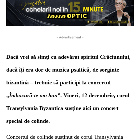
- Advertisement -
Dacă vrei să simți cu adevărat spiritul Crăciunului,
dacă îți era dor de muzica psaltică, de sorginte
bizantină – trebuie să participi la concertul
„
Îmbucură-te om bun
”.
Vineri, 12 decembrie, corul
T
ransylvania Byzantica
susține aici un concert
special de colinde.
Concertul de colinde
susținut de corul
T
ransylvania