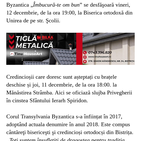
Byzantica
„
Îmbucură-te om bun
” se desfăş
oară
vineri
,
1
2
decembrie, de la ora 1
9
:00, la Biserica ortodoxă din
Unirea
de
pe str. Şcolii.
Credincioșii care doresc sunt așteptați cu brațele
deschise și
joi
, 11 decembrie, de la ora
18
:00. la
Mănăstirea Strâmba.
Aici se oficiază
s
lujba Privegherii
în cinstea Sfântului Ierarh Spiridon.
Corul
T
ransylvania Byzantica
s-a înființat în 2017,
adoptând actuala denumire în anul 2018. Este compus
cântăreţi bisericeşti şi credincioși ortodocși
din B
istriț
a.
„
Toți
sunt
em
însuflețiți de dragostea pentru
t
radiţia