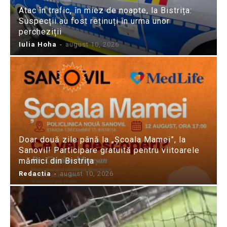
Atac în trafic, în miez de noapte, la Bistrița:
Suspecții au fost reținuți în urma unor
percheziții
Iulia Hoha
-
august 10, 2026
Doar două zile până la „Școala Mamei”, la
Sanovil! Participare gratuită pentru viitoarele
mămici din Bistrița
Redactia
-
august 10, 2026