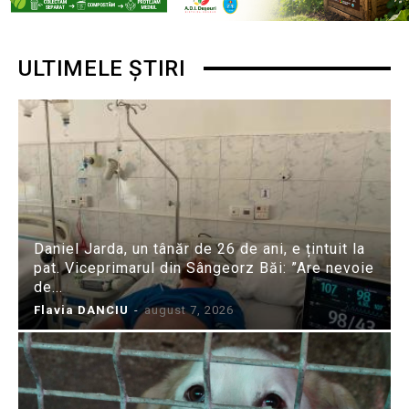
ULTIMELE ȘTIRI
Daniel Jarda, un tânăr de 26 de ani, e țintuit la
pat. Viceprimarul din Sângeorz Băi: ”Are nevoie
de...
Flavia DANCIU
-
august 7, 2026