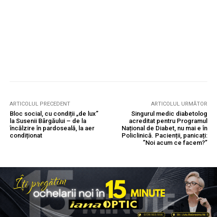
ARTICOLUL PRECEDENT
ARTICOLUL URMĂTOR
Bloc social, cu condiții „de lux”
Singurul medic diabetolog
la Susenii Bârgăului – de la
acreditat pentru Programul
încălzire în pardoseală, la aer
Național de Diabet, nu mai e în
condiționat
Policlinică. Pacienții, panicați:
”Noi acum ce facem?”