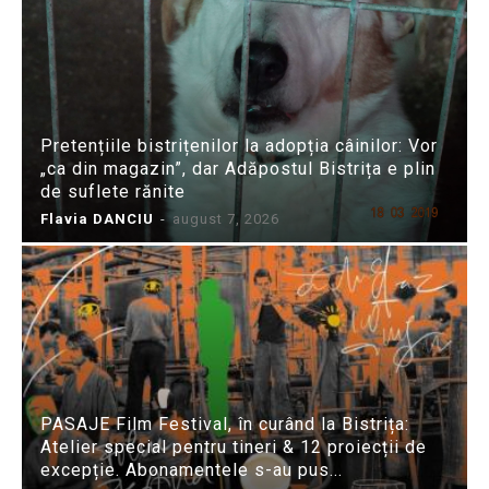
Pretențiile bistrițenilor la adopția câinilor: Vor
„ca din magazin”, dar Adăpostul Bistrița e plin
de suflete rănite
Flavia DANCIU
-
august 7, 2026
PASAJE Film Festival, în curând la Bistrița:
Atelier special pentru tineri & 12 proiecții de
excepție. Abonamentele s-au pus...