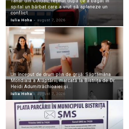
Tânăr din Coldău, reținut după ce a băgat în
spital un bărbat care a vrut să aplaneze un
conflict
Iulia Hoha
-
august 7, 2026
Un început de drum plin de grijă: Săptămâna
Mondială a Alăptării, marcată la Bistrița de Dr.
Heidi Adumitrăchioaiei și...
Iulia Hoha
-
august 7, 2026