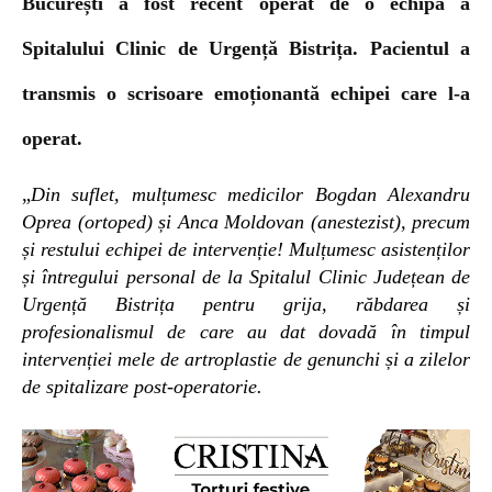
București
a fost recent operat de o echipă a
Spitalului Clinic de Urgență Bistrița. Pacientul a
transmis o scrisoare emoționantă echipei care l-a
operat.
„
Din suflet, mulțumesc medicilor Bogdan Alexandru
Oprea
(o
rtoped
)
ș
i Anca Moldovan
(a
nestezist
),
precum
ș
i restului echipei de intervenție!
Mulțumesc
asistenților
și întregului personal
de la
Spitalul Clinic Județean de
Urgență Bistrița pentru grija, răbdarea și
profesionalismul de care au dat dovadă în timpul
intervenției mele de artroplastie de genunchi și a zilelor
de spitalizare post-operatorie.