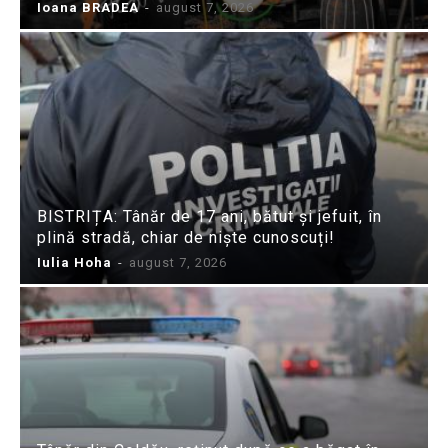
Ioana BRADEA
-
august 7, 2026
BISTRIȚA: Tânăr de 17 ani, bătut și jefuit, în
plină stradă, chiar de niște cunoscuți!
Iulia Hoha
-
august 7, 2026