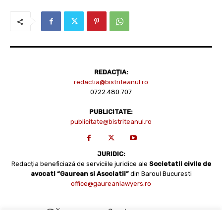
REDACȚIA:
redactia@bistriteanul.ro
0722.480.707
PUBLICITATE:
publicitate@bistriteanul.ro
JURIDIC:
Redacția beneficiază de serviciile juridice ale
Societatii civile de
avocati “Gaurean si Asociatii”
din Baroul Bucuresti
office@gaureanlawyers.ro