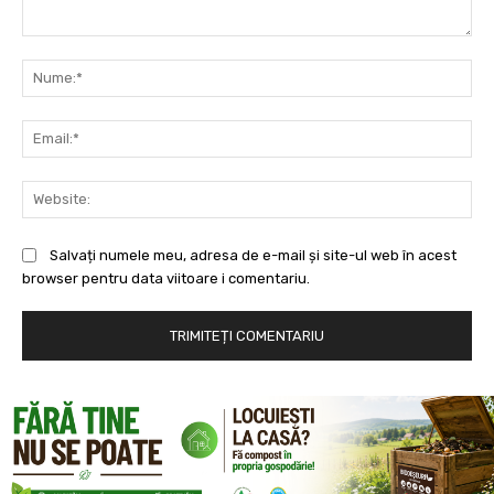
Comentariu:
Nu
Ema
Web
Salvați numele meu, adresa de e-mail și site-ul web în acest
browser pentru data viitoare i comentariu.