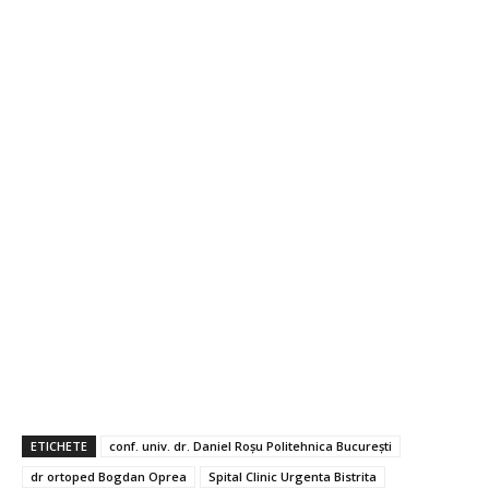
ETICHETE
conf. univ. dr. Daniel Roșu Politehnica București
dr ortoped Bogdan Oprea
Spital Clinic Urgenta Bistrita