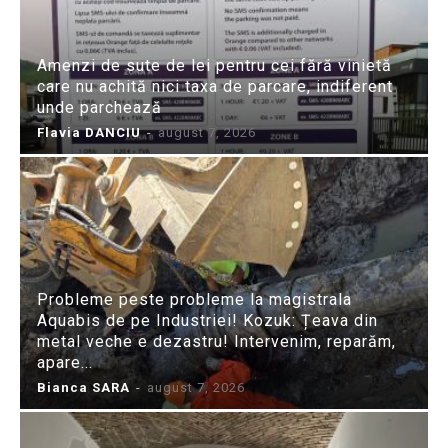
Amenzi de sute de lei pentru cei fără vinietă
care nu achită nici taxa de parcare, indiferent
unde parchează
Flavia DANCIU
-
august 7, 2026
Probleme peste probleme la magistrala
Aquabis de pe Industriei! Kozuk: Țeava din
metal veche e dezastru! Intervenim, reparăm,
apare...
Bianca SARA
-
august 7, 2026