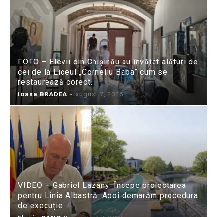
FOTO – Elevii din Chișinău au învățat alături de
cei de la Liceul „Corneliu Baba” cum se
restaurează corect...
Ioana BRADEA
-
august 7, 2026
VIDEO – Gabriel Lazany: Începe proiectarea
pentru Linia Albastră. Apoi demarăm procedura
de execuție