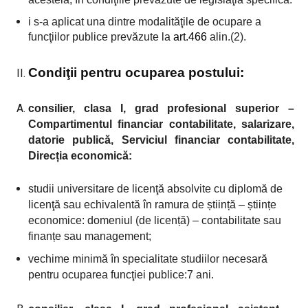
i s-a aplicat una dintre modalităţile de ocupare a
funcţiilor publice prevăzute la
art.466
alin.(2).
Condiţii pentru ocuparea postului
:
consilier, clasa I, grad profesional superior –
Compartimentul financiar contabilitate, salarizare,
datorie publică, Serviciul financiar contabilitate,
Direcția economică
:
studii universitare de licenţă absolvite cu diplomă de
licenţă sau echivalentă în ramura de știință – științe
economice: domeniul (de licen
ță)
– contabilitate sau
finanțe sau management;
vechime minimă în specialitate studiilor necesară
pentru ocuparea funcţiei publice
:7 ani.