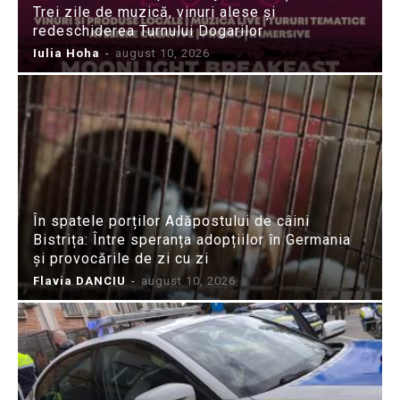
Trei zile de muzică, vinuri alese și
redeschiderea Turnului Dogarilor
Iulia Hoha
-
august 10, 2026
În spatele porților Adăpostului de câini
Bistrița: Între speranța adopțiilor în Germania
și provocările de zi cu zi
Flavia DANCIU
-
august 10, 2026