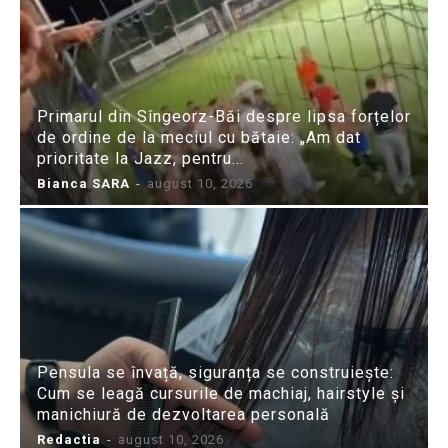
Primarul din Sîngeorz-Băi despre lipsa forțelor
de ordine de la meciul cu bătaie: „Am dat
prioritate la Jazz, pentru...
Bianca SARA
-
august 10, 2026
Pensula se învață, siguranța se construiește:
Cum se leagă cursurile de machiaj, hairstyle și
manichiură de dezvoltarea personală
Redactia
-
august 10, 2026