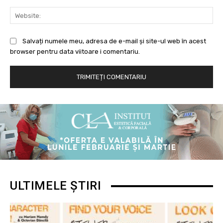
Web
Salvați numele meu, adresa de e-mail și site-ul web în acest
browser pentru data viitoare i comentariu.
ULTIMELE ȘTIRI