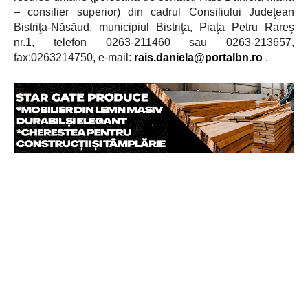
– consilier superior) din cadrul Consiliului Judeţean
Bistriţa-Năsăud, municipiul Bistriţa, Piaţa Petru Rareş
nr.1, telefon 0263-211460 sau 0263-213657,
fax
:0263214750,
e-mail:
rais.daniela@portalbn.ro
.