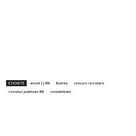
ETICHETE
anunt CJ BN
Bistrita
concurs recrutare
Consiliul Judetean BN
contabilitate