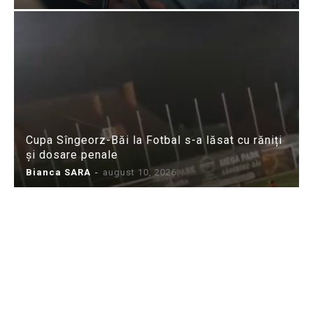
Cupa Sîngeorz-Băi la Fotbal s-a lăsat cu răniți
și dosare penale
Bianca SARA
-
august 10, 2026