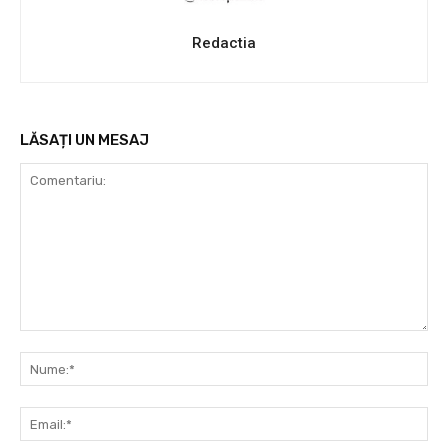
Redactia
LĂSAȚI UN MESAJ
Comentariu:
Nu
Ema