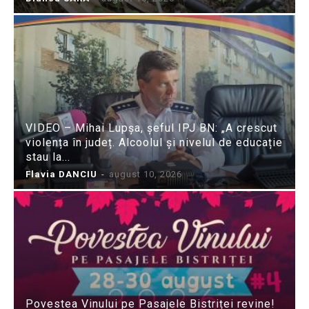
VIDEO – Mihai Lupșa, șeful IPJ BN: „A crescut
violența în județ. Alcoolul și nivelul de educație
stau la...
Flavia DANCIU
-
august 10, 2026
Povestea Vinului pe Pasajele Bistriței revine!