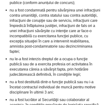
publice (conform anunțului de concurs);
nu a fost condamnată pentru săvârşirea unei infracţiuni
contra umanităţii, contra statului sau contra autorităţii,
infracţiuni de corupţie sau de serviciu, infracţiuni care
împiedică înfăptuirea justiţiei, infracţiuni de fals ori a
unei infracţiuni săvârşite cu intenţie care ar face-o
incompatibilă cu exercitarea funcţiei publice, cu
excepţia situaţiei în care a intervenit reabilitarea,
amnistia post-condamnatorie sau dezincriminarea
faptei;
nu le-a fost interzis dreptul de a ocupa o funcţie
publică sau de a exercita profesia ori activitatea în
executarea căreia a săvârşit fapta, prin hotărâre
judecătorească definitivă, în condiţiile legii;
nu a fost destituită dintr-o funcţie publică sau nu i-a
încetat contractul individual de muncă pentru motive
disciplinare în ultimii 3 ani;
nu a fost lucrător al Securităţii sau colaborator al
acesteia, în condiţiile prevăzute de legislaţia specifică.