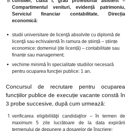
consilier, clasa I, grad profesional asistent –
Compartimentul venituri, evidență patrimoniu,
Serviciul financiar contabilitate, Direcția
economică
:
studii universitare de licenţă absolvite cu diplomă de
licenţă sau echivalentă în ramura de știință – științe
economice: domeniul (de licen
ță) –
contabilitate sau
finanțe sau management;
vechime minimă în specialitate studiilor necesară
pentru ocuparea funcţiei publice
: 1 an.
Concursul de recrutare pentru ocuparea
funcțiilor publice de execuție vacante constă în
3 probe succesive
, după cum urmează
:
verificarea eligibilităţii candidaţilor
– în termen de
maximum 5 zile lucrătoare de la data expirării
termenului de depunere a dosarelor de înscriere
;