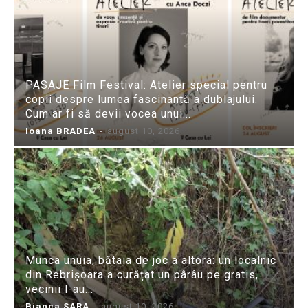
PASAJE Film Festival: Atelier special pentru
copii despre lumea fascinantă a dublajului.
Cum ar fi să devii vocea unui...
Ioana BRADEA
-
august 10, 2026
Munca unuia, bătaia de joc a altora: un localnic
din Rebrișoara a curățat un pârâu pe gratis,
vecinii l-au...
Bianca SARA
-
august 10, 2026