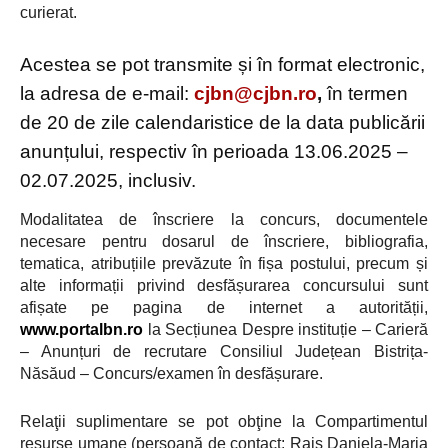
curierat.
Acestea se pot transmite și în format electronic,
la adresa de e-mail:
cjbn@cjbn.ro
,
în termen
de 20 de zile calendaristice de la data publicării
anunțului, respectiv în perioada 13.06.2025 –
02.07.2025, inclusiv.
Modalitatea de înscriere la concurs,
documentele
necesare pentru dosarul de înscriere, bibliografia,
tematica, atribuțiile prevăzute în fișa postului, precum și
alte informații privind desfășurarea concursului sunt
afișate pe pagina de internet a autorității,
www.portalbn.ro
la Secțiunea Despre instituție – Carieră
– Anunțuri de recrutare Consiliul Județean Bistrița-
Năsăud – Concurs/examen în desfășurare.
Relaţii suplimentare
se pot obţine la Compartimentul
resurse umane (persoană de contact: Rais Daniela-Maria