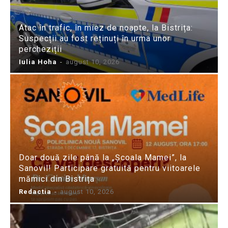
Atac în trafic, în miez de noapte, la Bistrița:
Suspecții au fost reținuți în urma unor
percheziții
Iulia Hoha
-
august 10, 2026
Doar două zile până la „Școala Mamei”, la
Sanovil! Participare gratuită pentru viitoarele
mămici din Bistrița
Redactia
-
august 10, 2026