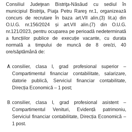
Consiliul Judeţean Bistriţa-Năsăud cu sediul în
municipiul Bistriţa, Piaţa Petru Rareş nr.1, organizează
concurs de recrutare în baza art.VII alin.(3) lit.a) din
O.U.G. nr.156/2024 și art.VII alin.(7) din O.U.G.
nr.121/2023, pentru ocuparea pe perioadă nedeterminată
a funcțiilor publice
de execuție vacante
, cu durata
normală a timpului de muncă de
8 ore/zi, 40
ore/săptămână de:
consilier, clasa I, grad profesional superior –
Compartimentul financiar contabilitate, salarizare,
datorie publică, Serviciul financiar contabilitate,
Direcția Economică
– 1 post;
consilier, clasa I, grad profesional asistent –
Compartimentul Venituri, Evidență patrimoniu,
Serviciul financiar contabilitate, Direcția Economică
–
1 post.