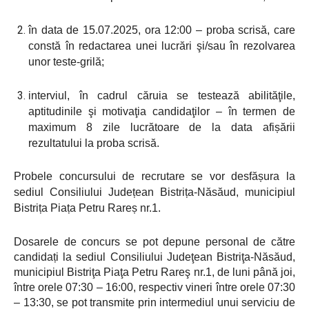
în data de 15.07.2025, ora 12
:00 –
proba scrisă, care
constă în redactarea unei lucrări şi/sau în rezolvarea
unor teste-grilă;
interviul, în cadrul căruia se testează abilităţile,
aptitudinile şi motivaţia candidaţilor – în termen de
maximum 8 zile lucrătoare de la data afișării
rezultatului la proba scrisă.
Probele concursului de recrutare se vor desfășura la
sediul Consiliului Județean Bistrița-Năsăud, municipiul
Bistrița Piața Petru Rareș nr.1.
Dosarele de concurs se pot depune personal de către
candidați la sediul
Consiliului Judeţean Bistriţa-Năsăud,
municipiul Bistriţa Piaţa Petru Rareş nr.1, de luni până joi,
între orele 07
:30 – 16:00, respectiv vineri
între orele 07
:30
– 13:30, se pot transmite prin intermediul unui serviciu de