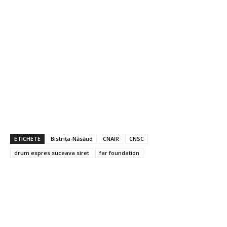
ETICHETE
Bistrița-Năsăud
CNAIR
CNSC
drum expres suceava siret
far foundation