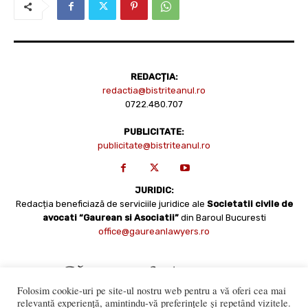
REDACȚIA:
redactia@bistriteanul.ro
0722.480.707
PUBLICITATE:
publicitate@bistriteanul.ro
JURIDIC:
Redacția beneficiază de serviciile juridice ale
Societatii civile de
avocati “Gaurean si Asociatii”
din Baroul Bucuresti
office@gaureanlawyers.ro
Folosim cookie-uri pe site-ul nostru web pentru a vă oferi cea mai
relevantă experiență, amintindu-vă preferințele și repetând vizitele.