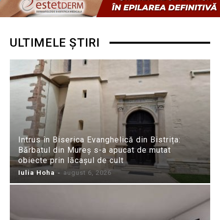
ULTIMELE ȘTIRI
Intrus în Biserica Evanghelică din Bistrița:
Bărbatul din Mureș s-a apucat de mutat
obiecte prin lăcașul de cult
Iulia Hoha
-
august 6, 2026