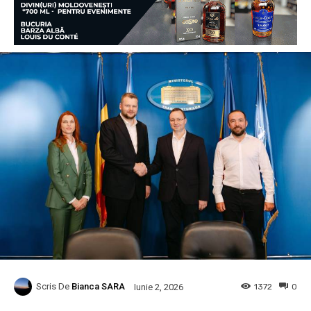
Scris De
Bianca SARA
1372
0
Iunie 2, 2026