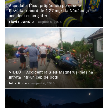
Alcoolul a făcut prăpăd ieri pe șosele:
Rezultat record de 1,27 mg/l la Năsăud și
accident cu un șofer...
Flavia DANCIU
-
august 6, 2026
VIDEO – Accident la Șieu-Măgheruș: mașină
intrată într-un cap de pod!
Iulia Hoha
-
august 6, 2026