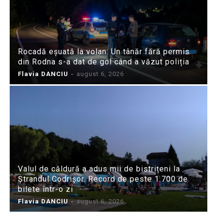
Rocadă eșuată la volan: Un tânăr fără permis
din Rodna s-a dat de gol când a văzut poliția
Flavia DANCIU
-
august 6, 2026
Valul de căldură a adus mii de bistrițeni la
Ștrandul Codrișor. Record de peste 1.700 de
bilete într-o zi
Flavia DANCIU
-
august 6, 2026