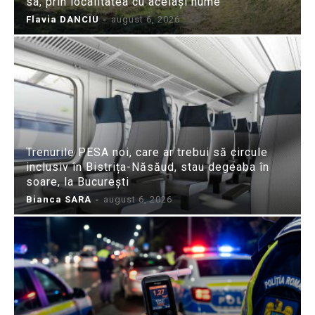
sa, prin localitatea cu același nume
Flavia DANCIU
-
august 6, 2026
Trenurile PESA noi, care ar trebui să circule
inclusiv în Bistrița-Năsăud, stau degeaba în
soare, la București
Bianca SARA
-
august 6, 2026