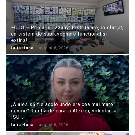
FOTO – Primarul Lazany: Bistrița are, în sfârșit,
un sistem de supraveghere funcțional și
extins!
Iulia Hoha
-
august 6, 2026
„A ales să fie acolo unde era cea mai mare
nevoie”: Lecția de curaj a Alexiei, voluntar la
ISU...
Iulia Hoha
-
august 6, 2026