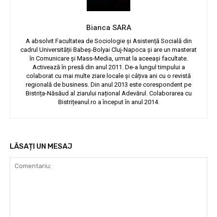
Bianca SARA
A absolvit Facultatea de Sociologie și Asistență Socială din
cadrul Universității Babeș-Bolyai Cluj-Napoca și are un masterat
în Comunicare și Mass-Media, urmat la aceeași facultate.
Activează în presă din anul 2011. De-a lungul timpului a
colaborat cu mai multe ziare locale și câțiva ani cu o revistă
regională de business. Din anul 2013 este corespondent pe
Bistrița-Năsăud al ziarului național Adevărul. Colaborarea cu
Bistrițeanul.ro a început în anul 2014.
LĂSAȚI UN MESAJ