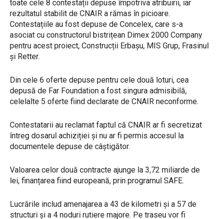
toate cele 8 contestații depuse împotriva atribuirii, iar
rezultatul stabilit de CNAIR a rămas în picioare.
Contestațiile au fost depuse de Concelex, care s-a
asociat cu constructorul bistrițean Dimex 2000 Company
pentru acest proiect, Construcții Erbașu, MIS Grup, Frasinul
și Retter.
Din cele 6 oferte depuse pentru cele două loturi, cea
depusă de Far Foundation a fost singura admisibilă,
celelalte 5 oferte fiind declarate de CNAIR neconforme.
Contestatarii au reclamat faptul că CNAIR ar fi secretizat
întreg dosarul achiziției și nu ar fi permis accesul la
documentele depuse de câștigător.
Valoarea celor două contracte ajunge la 3,72 miliarde de
lei, finanțarea fiind europeană, prin programul SAFE.
Lucrările includ amenajarea a 43 de kilometri și a 57 de
structuri și a 4 noduri rutiere majore. Pe traseu vor fi