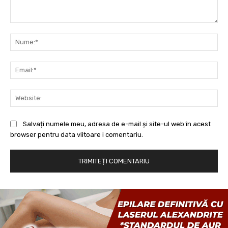
Comentariu:
Nu
Ema
Web
Salvați numele meu, adresa de e-mail și site-ul web în acest
browser pentru data viitoare i comentariu.