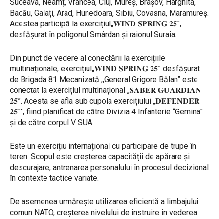
Suceava, Neamț, Vrancea, Cluj, Mureș, Brașov, Harghita,
Bacău, Galați, Arad, Hunedoara, Sibiu, Covasna, Maramureș.
Acestea participă la exercițiul„𝐖𝐈𝐍𝐃 𝐒𝐏𝐑𝐈𝐍𝐆 𝟐𝟓”,
desfășurat în poligonul Smârdan și raionul Suraia.
Din punct de vedere al conectării la exercițiile
multinaționale, exercițiul„𝐖𝐈𝐍𝐃 𝐒𝐏𝐑𝐈𝐍𝐆 𝟐𝟓” desfășurat
de Brigada 81 Mecanizată ,,General Grigore Bălan” este
conectat la exercițiul multinațional „𝐒𝐀𝐁𝐄𝐑 𝐆𝐔𝐀𝐑𝐃𝐈𝐀𝐍
𝟐𝟓”. Acesta se afla sub cupola exercițiului „𝐃𝐄𝐅𝐄𝐍𝐃𝐄𝐑
𝟐𝟓””, fiind planificat de către Divizia 4 Infanterie “Gemina”
și de către corpul V SUA.
Este un exercițiu internațional cu participare de trupe în
teren. Scopul este creșterea capacității de apărare și
descurajare, antrenarea personalului în procesul decizional
în contexte tactice variate.
De asemenea urmărește utilizarea eficientă a limbajului
comun NATO, creșterea nivelului de instruire în vederea