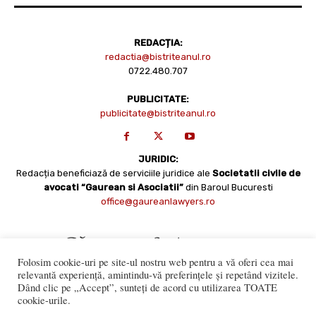
REDACȚIA:
redactia@bistriteanul.ro
0722.480.707
PUBLICITATE:
publicitate@bistriteanul.ro
JURIDIC:
Redacția beneficiază de serviciile juridice ale
Societatii civile de
avocati “Gaurean si Asociatii”
din Baroul Bucuresti
office@gaureanlawyers.ro
Folosim cookie-uri pe site-ul nostru web pentru a vă oferi cea mai
relevantă experiență, amintindu-vă preferințele și repetând vizitele.
Dând clic pe „Accept”, sunteți de acord cu utilizarea TOATE
cookie-urile.
Reproducerea totală sau parțială a materialelor este permisă