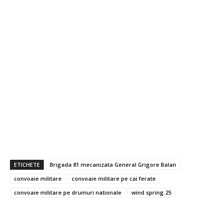
ETICHETE
Brigada 81 mecanizata General Grigore Balan
convoaie militare
convoaie militare pe cai ferate
convoaie militare pe drumuri nationale
wind spring 25