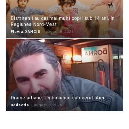
Bistrițenii au cei mai mulți copii sub 14 ani, în
Regiunea Nord-Vest
Flavia DANCIU
-
august 8, 2026
Drame urbane: Un balamuc sub cerul liber
Redactia
-
august 8, 2026