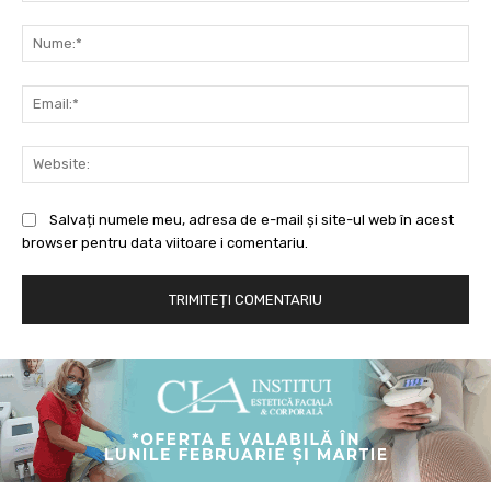
Comentariu:
Nu
Ema
Web
Salvați numele meu, adresa de e-mail și site-ul web în acest
browser pentru data viitoare i comentariu.