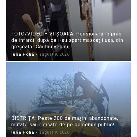
FOTO/VIDEO – VIIȘOARA: Pensionară în prag
de infarct, după ce i-au spart mascații ușa, din
greșeală! Căutau vecinii…
Iulia Hoha
-
august 9, 2026
BISTRIȚA: Peste 200 de mașini abandonate,
mutate sau ridicate de pe domeniul public!
Iulia Hoha
-
august 9, 2026