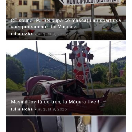
CE spune IPJ BN după ce mascații au spart ușa
unei pensionare din Viișoara
Iulia Hoha
-
august 9, 2026
Mașină lovită de tren, la Măgura Ilvei!
Iulia Hoha
-
august 9, 2026