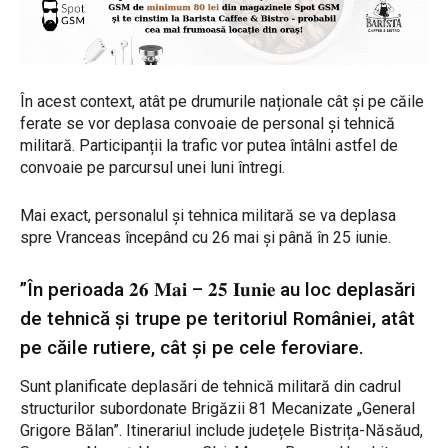
În acest context, atât pe drumurile naționale cât și pe căile
ferate se vor deplasa convoaie de personal și tehnică
militară. Participanții la trafic vor putea întâlni astfel de
convoaie pe parcursul unei luni întregi.
Mai exact, personalul și tehnica militară se va deplasa
spre Vranceas începând cu 26 mai și până în 25 iunie.
”În perioada 𝟐𝟔 𝐌𝐚𝐢 – 𝟐𝟓 𝐈𝐮𝐧𝐢𝐞 au loc deplasări
de tehnică și trupe pe teritoriul României, atât
pe căile rutiere, cât și pe cele feroviare.
Sunt planificate deplasări de tehnică militară din cadrul
structurilor subordonate Brigăzii 81 Mecanizate „General
Grigore Bălan”. Itinerariul include județele Bistrița-Năsăud,