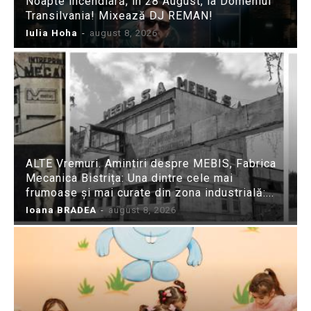
Noapte incendiară, în 28 August, la Domeniul
Transilvania! Mixează DJ REMAN!
Iulia Hoha
-
august 8, 2026
ALTE Vremuri. Amintiri despre MEBIS, Fabrica
Mecanica Bistrița: Una dintre cele mai
frumoase și mai curate din zona industrială:...
Ioana BRADEA
-
august 8, 2026