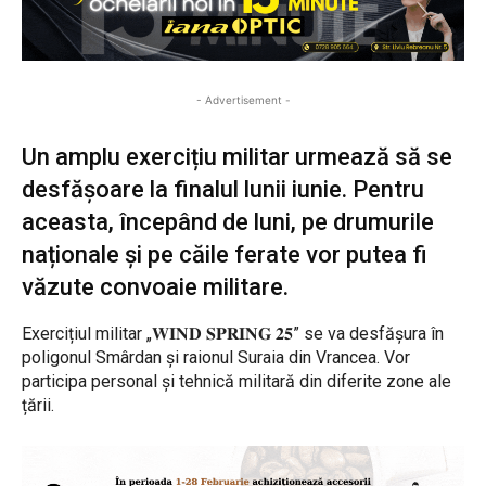
- Advertisement -
Un amplu exercițiu militar urmează să se
desfășoare la finalul lunii iunie. Pentru
aceasta, începând de luni, pe drumurile
naționale și pe căile ferate vor putea fi
văzute convoaie militare.
Exercițiul militar „𝐖𝐈𝐍𝐃 𝐒𝐏𝐑𝐈𝐍𝐆 𝟐𝟓” se va desfășura în
poligonul Smârdan și raionul Suraia din Vrancea. Vor
participa personal și tehnică militară din diferite zone ale
țării.