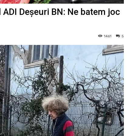
ul ADI Deșeuri BN: Ne batem joc
1461
5