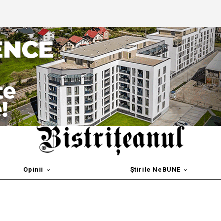
Opinii
Știrile NeBUNE