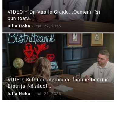
VIDEO – Dr. Vasile Grajdu: „Oamenii își
pun toată...
Iulia Hoha
-
mai 22, 2026
VIDEO: Suflu de medici de familie tineri în
Bistrița-Năsăud!...
Iulia Hoha
-
mai 21, 2026