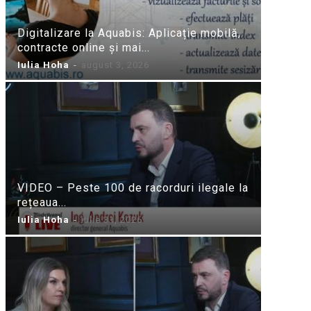
Digitalizare la Aquabis: Aplicație mobilă,
contracte online și mai...
Iulia Hoha
-
august 3, 2026
VIDEO – Peste 100 de racorduri ilegale la
rețeaua...
Iulia Hoha
-
iulie 31, 2026