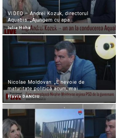
VIDEO – Andrei Kozuk, directorul
Aquabis: „Ajungem cu apa...
Iulia Hoha
-
iulie 21, 2026
Nicolae Moldovan: „E nevoie de
maturitate politică acum, mai...
Flavia DANCIU
-
iunie 10, 2026