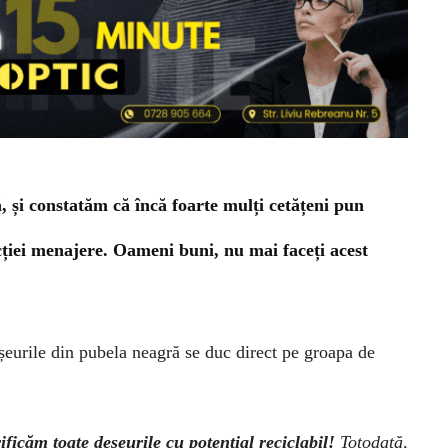
 și constatăm că încă foarte mulți cetățeni pun
acției menajere. Oameni buni, nu mai faceți acest
eurile din pubela neagră se duc direct pe groapa de
ificăm toate deșeurile cu potențial reciclabil!
Totodată,