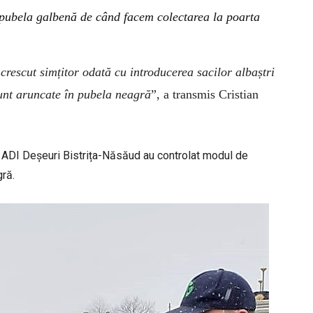
e pubela galbenă de când facem colectarea la poarta
u crescut simțitor odată cu introducerea sacilor albaștri
sunt aruncate în pubela neagră
”, a transmis Cristian
l ADI Deșeuri Bistrița-Năsăud au controlat modul de
gră.