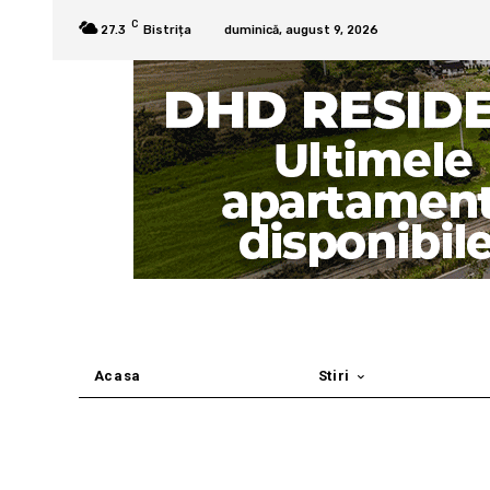
C
27.3
Bistrița
duminică, august 9, 2026
Acasa
Stiri