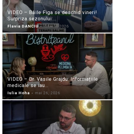
VIDEO – Băile Figa se deschid vineri!
Surpriza sezonului:...
Flavia DANCIU
-
iunie 9, 2026
VIDEO – Dr. Vasile Grajdu: Informațiile
medicale se iau...
Iulia Hoha
-
mai 26, 2026