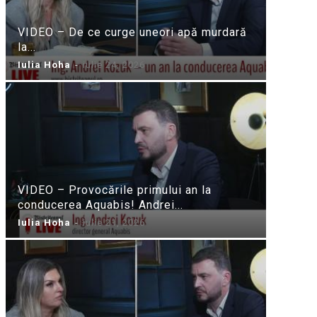
VIDEO – De ce curge uneori apă murdară
la...
Iulia Hoha
-
iulie 24, 2026
VIDEO – Provocările primului an la
conducerea Aquabis! Andrei...
Iulia Hoha
-
iulie 21, 2026