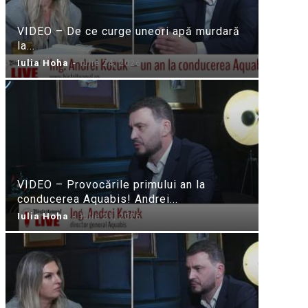
VIDEO – De ce curge uneori apă murdară
la...
Iulia Hoha
-
iulie 24, 2026
VIDEO – Provocările primului an la
conducerea Aquabis! Andrei...
Iulia Hoha
-
iulie 21, 2026