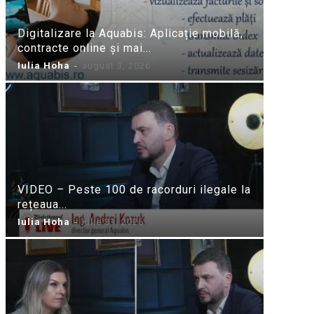
Digitalizare la Aquabis: Aplicație mobilă,
contracte online și mai...
Iulia Hoha
-
august 3, 2026
VIDEO – Peste 100 de racorduri ilegale la
rețeaua...
Iulia Hoha
-
iulie 31, 2026