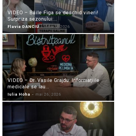
VIDEO – Băile Figa se deschid vineri!
Surpriza sezonului:...
Flavia DANCIU
-
iunie 9, 2026
VIDEO – Dr. Vasile Grajdu: Informațiile
medicale se iau...
Iulia Hoha
-
mai 26, 2026