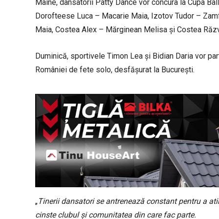
Mâine, dansatorii Patty Dance vor concura la Cupa Bal
Dorofteese Luca – Macarie Maia, Izotov Tudor – Zamfir
Maia, Costea Alex – Mărginean Melisa și Costea Răz
Duminică, sportivele Timon Lea și Bidian Daria vor par
României de fete solo, desfășurat la București.
„
Tinerii dansatori se antrenează constant pentru a ati
cinste clubul și comunitatea din care fac parte.