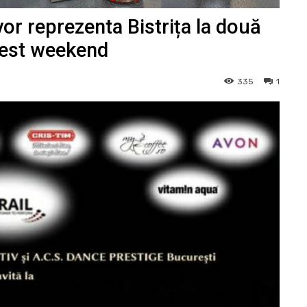
vor reprezenta Bistrița la două
acest weekend
335
1