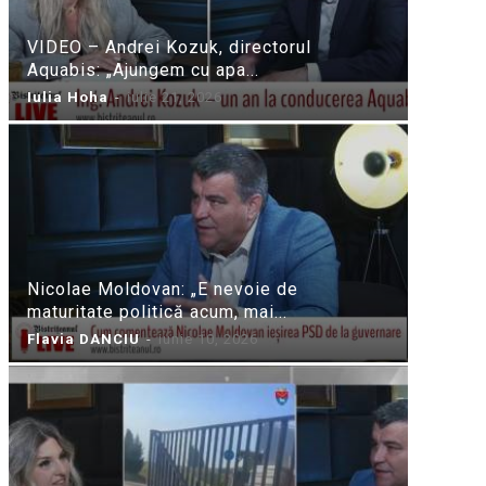
VIDEO – Andrei Kozuk, directorul
Aquabis: „Ajungem cu apa...
Iulia Hoha
-
iulie 21, 2026
Nicolae Moldovan: „E nevoie de
maturitate politică acum, mai...
Flavia DANCIU
-
iunie 10, 2026