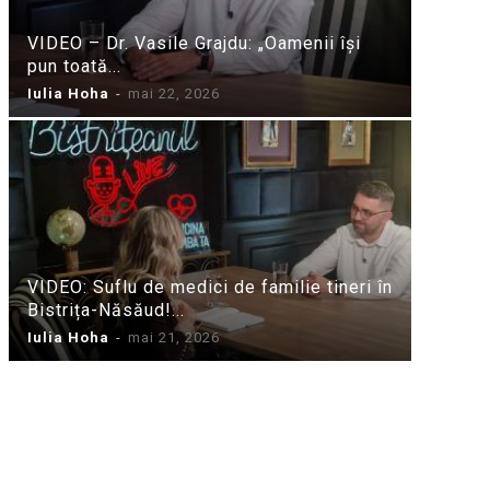
VIDEO – Dr. Vasile Grajdu: „Oamenii își
pun toată...
Iulia Hoha
-
mai 22, 2026
VIDEO: Suflu de medici de familie tineri în
Bistrița-Năsăud!...
Iulia Hoha
-
mai 21, 2026