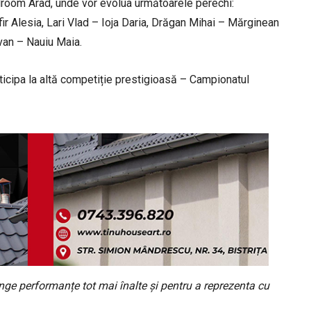
lroom Arad, unde vor evolua următoarele perechi:
 Alesia, Lari Vlad – Ioja Daria, Drăgan Mihai – Mărginean
van – Nauiu Maia.
ticipa la altă competiție prestigioasă – Campionatul
nge performanțe tot mai înalte și pentru a reprezenta cu