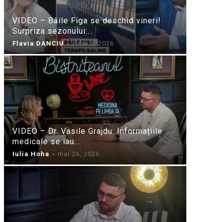
VIDEO – Băile Figa se deschid vineri!
Surpriza sezonului:...
Flavia DANCIU
-
iunie 9, 2026
VIDEO – Dr. Vasile Grajdu: Informațiile
medicale se iau...
Iulia Hoha
-
mai 26, 2026