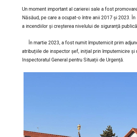
Un moment important al carierei sale a fost promovarea
Năsăud, pe care a ocupat-o între anii 2017 și 2023. În 
a incendiilor și creșterea nivelului de siguranță publică
În martie 2023, a fost numit împuternicit prim adjunc
atribuțiile de inspector șef, inițial prin împuternicire 
Inspectoratul General pentru Situații de Urgență.