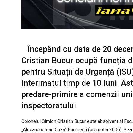
Începând cu data de 20 dece
Cristian Bucur ocupă funcția de
pentru Situații de Urgență (ISU)
interimatul timp de 10 luni. As
predare-primire a comenzii unită
inspectoratului.
Colonelul Simion Cristian Bucur este absolvent al Facu
„Alexandru Ioan Cuza” București (promoția 2006). Și-a 