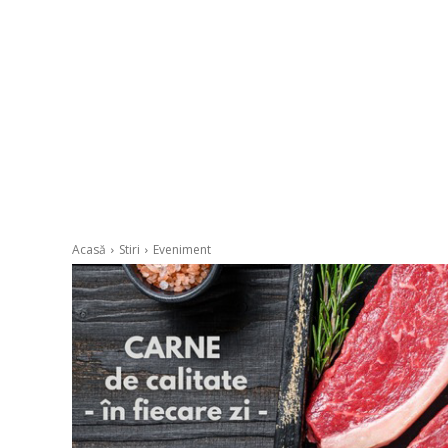
Acasă
Stiri
Eveniment