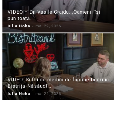
VIDEO – Dr. Vasile Grajdu: „Oamenii își
pun toată...
Iulia Hoha
-
mai 22, 2026
VIDEO: Suflu de medici de familie tineri în
Bistrița-Năsăud!...
Iulia Hoha
-
mai 21, 2026