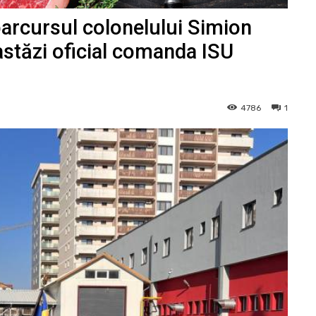
 parcursul colonelului Simion
 astăzi oficial comanda ISU
4786
1