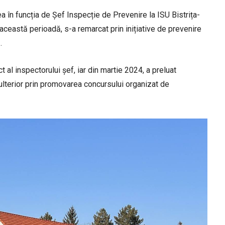
 în funcția de Șef Inspecție de Prevenire la ISU Bistrița-
această perioadă, s-a remarcat prin inițiative de prevenire
.
t al inspectorului șef, iar din martie 2024, a preluat
și ulterior prin promovarea concursului organizat de