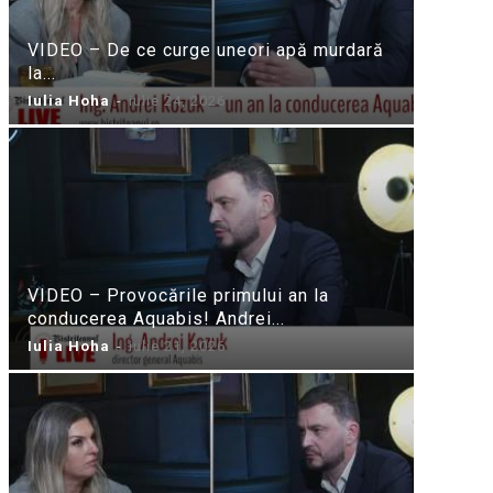
VIDEO – De ce curge uneori apă murdară
la...
Iulia Hoha
-
iulie 24, 2026
VIDEO – Provocările primului an la
conducerea Aquabis! Andrei...
Iulia Hoha
-
iulie 21, 2026