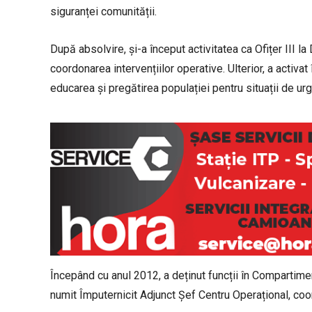
siguranței comunității.
După absolvire, și-a început activitatea ca Ofițer III la
coordonarea intervențiilor operative. Ulterior, a activat
educarea și pregătirea populației pentru situații de ur
Începând cu anul 2012, a deținut funcții în Compartim
numit Împuternicit Adjunct Șef Centru Operațional, coor