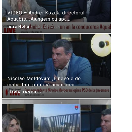
VIDEO – Andrei Kozuk, directorul
Aquabis: „Ajungem cu apa...
Iulia Hoha
-
iulie 21, 2026
Nicolae Moldovan: „E nevoie de
maturitate politică acum, mai...
Flavia DANCIU
-
iunie 10, 2026