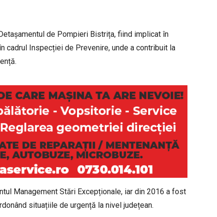
 Detașamentul de Pompieri Bistrița, fiind implicat în
 în cadrul Inspecției de Prevenire, unde a contribuit la
gență.
entul Management Stări Excepționale, iar din 2016 a fost
donând situațiile de urgență la nivel județean.