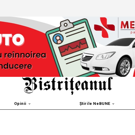
Opinii
Știrile NeBUNE