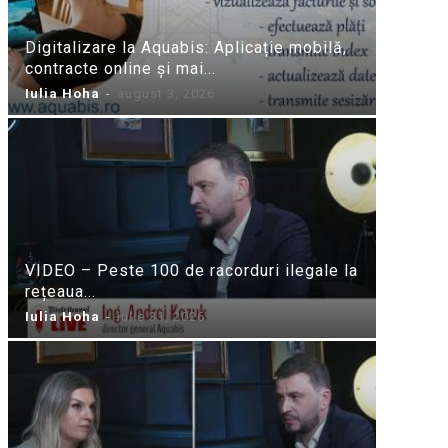
Digitalizare la Aquabis: Aplicație mobilă,
contracte online și mai...
Iulia Hoha
-
august 3, 2026
VIDEO – Peste 100 de racorduri ilegale la
rețeaua...
Iulia Hoha
-
iulie 31, 2026