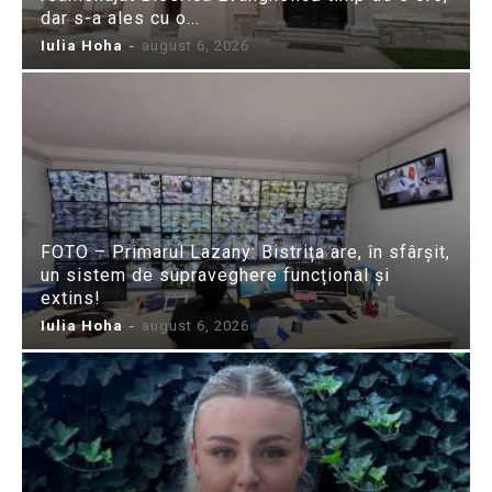
dar s-a ales cu o...
Iulia Hoha
-
august 6, 2026
FOTO – Primarul Lazany: Bistrița are, în sfârșit,
un sistem de supraveghere funcțional și
extins!
Iulia Hoha
-
august 6, 2026