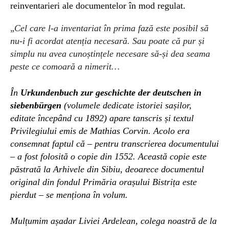
reinventarieri ale documentelor în mod regulat.
„
Cel care l-a inventariat în prima fază este posibil să
nu-i fi acordat atenția necesară. Sau poate că pur și
simplu nu avea cunoștințele necesare să-și dea seama
peste ce comoară a nimerit…
În
Urkundenbuch zur geschichte der deutschen in
siebenbürgen
(volumele dedicate istoriei sașilor,
editate începând cu 1892)
apare tanscris și textul
Privilegiului emis de Mathias Corvin. Acolo era
consemn
at faptul
că – pentru transcrierea documentului
– a fost folosită o copie din 1552. Această copie este
păstrată la Arhivele din Sibiu, deoarece documentul
original din fondul Primăria orașului Bistrița este
pierdut – se menționa în volum.
Mulțumim așadar Liviei Ardelean, colega noastră de la