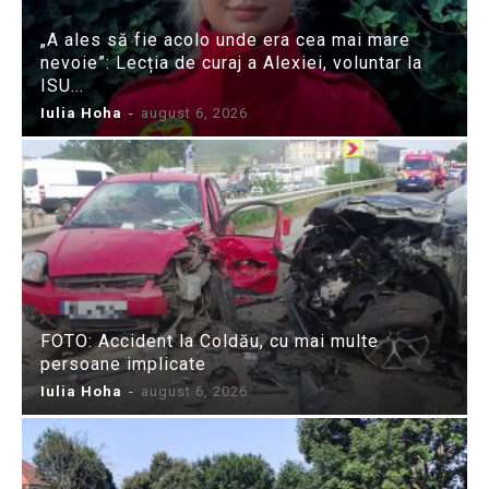
„A ales să fie acolo unde era cea mai mare
nevoie”: Lecția de curaj a Alexiei, voluntar la
ISU...
Iulia Hoha
-
august 6, 2026
FOTO: Accident la Coldău, cu mai multe
persoane implicate
Iulia Hoha
-
august 6, 2026