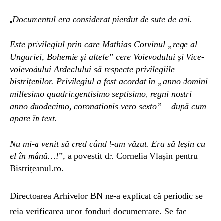
Documentul era considerat pierdut de sute de ani.
„
Este privilegiul prin care Mathias Corvinul
„
rege al
Ungariei, Bohemie și altele
”
cere Voievodului și Vice-
voievodului Ardealului să respecte privilegiile
bistrițenilor.
Privilegiul a fost acord
at în
„
anno domini
millesimo quadringentisimo septisimo, regni nostri
anno duodecimo, coronationis vero sexto
” – după cum
apare în text.
Nu mi-a venit să cred când l-am văzut. Era să leșin cu
el în mână…!
”, a povestit dr. Cornelia Vlașin pentru
Bistrițeanul.ro.
Directoarea Arhivelor BN ne-a explicat că periodic se
reia verificarea unor fonduri documentare. Se fac