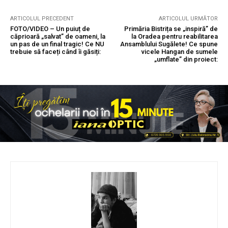
ARTICOLUL PRECEDENT
ARTICOLUL URMĂTOR
FOTO/VIDEO – Un puiuț de
Primăria Bistrița se „inspiră” de
căprioară „salvat” de oameni, la
la Oradea pentru reabilitarea
un pas de un final tragic! Ce NU
Ansamblului Sugălete! Ce spune
trebuie să faceți când îi găsiți:
vicele Hangan de sumele
„umflate” din proiect: