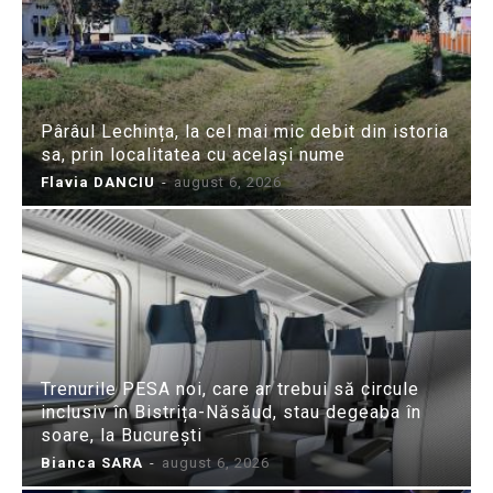
Pârâul Lechința, la cel mai mic debit din istoria
sa, prin localitatea cu același nume
Flavia DANCIU
-
august 6, 2026
Trenurile PESA noi, care ar trebui să circule
inclusiv în Bistrița-Năsăud, stau degeaba în
soare, la București
Bianca SARA
-
august 6, 2026