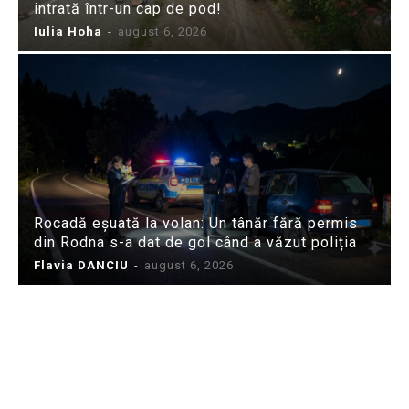
intrată într-un cap de pod!
Iulia Hoha
-
august 6, 2026
Rocadă eșuată la volan: Un tânăr fără permis
din Rodna s-a dat de gol când a văzut poliția
Flavia DANCIU
-
august 6, 2026