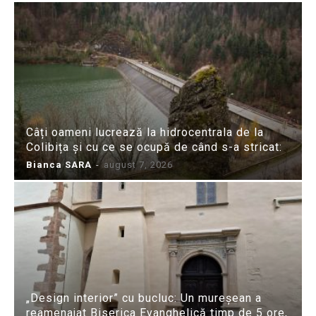
Câți oameni lucrează la hidrocentrala de la
Colibița și cu ce se ocupă de când s-a stricat:
Bianca SARA
-
august 7, 2026
„Design interior” cu bucluc: Un mureșean a
reamenajat Biserica Evanghelică timp de 5 ore,