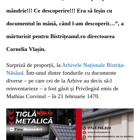
mândrie!!! Ce descoperire!!!
Era să leșin cu
documentul în mână, când l-am descoperit…”, a
mărturisit pentru Bistrițeanul.ro directoarea
Cornelia Vlașin.
Surpriză de proporții, la
Arhivele Naționale Bistrița-
Năsăud
.
Într-unul dintre fondurile cu documente
diverse – pe care cei de la Arhive au decis să-l
reinventarieze – a fost găsit și Privilegiul emis de
Mathias Corvinul – în 21 februarie
1470.