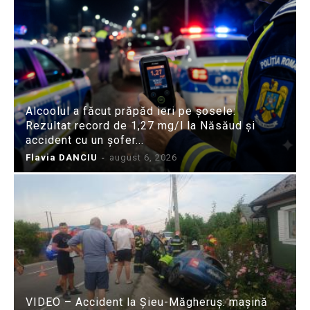
Alcoolul a făcut prăpăd ieri pe șosele:
Rezultat record de 1,27 mg/l la Năsăud și
accident cu un șofer...
Flavia DANCIU
-
august 6, 2026
VIDEO – Accident la Șieu-Măgheruș: mașină