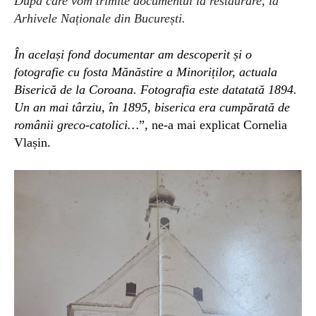
După care vom trimite documentul la restaurare, la
Arhivele Naționale din București.
Î
n
același
fond
documentar am descoperit și o
foto
grafie
cu fosta Mănăstire a Minoriților, actuala
Biserică de la Coroana. Fotografia este
datatată 1894.
Un an mai târziu, în 1895, biserica era
cumpărată de
românii greco-catolici…
”, ne-a mai explicat Cornelia
Vlașin.