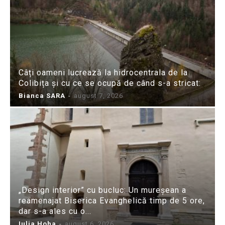
Câți oameni lucrează la hidrocentrala de la
Colibița și cu ce se ocupă de când s-a stricat:
Bianca SARA
-
august 7, 2026
„Design interior” cu bucluc: Un mureșean a
reamenajat Biserica Evanghelică timp de 5 ore,
dar s-a ales cu o...
Iulia Hoha
-
august 6, 2026