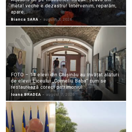
metal veche e dezastru! Intervenim, reparăm,
apare...
Bianca SARA
-
august 7, 2026
FOTO – 11 elevi din Chișinău au învățat alături
de elevii Liceului „Corneliu Baba” cum se
restaurează corect patrimoniul
Ioana BRADEA
-
august 7, 2026