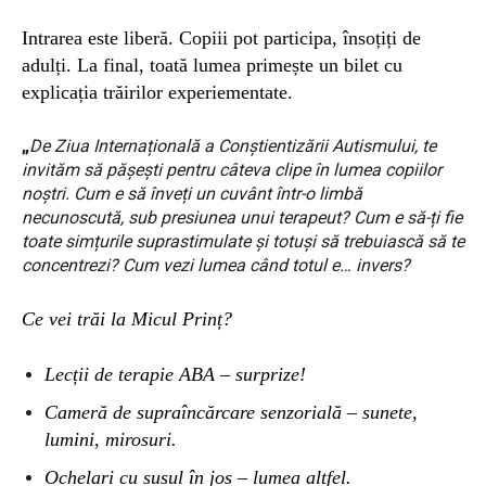
Intrarea este liberă. Copiii pot participa, însoțiți de
adulți.
La final, toată lumea primește un bilet cu
explicația trăirilor experiementate.
„
De Ziua Internațională a Conștientizării Autismului, te
invităm să pășești pentru câteva clipe în lumea copiilor
noștri.
Cum e să înveți un cuvânt într-o limbă
necunoscută, sub presiunea unui terapeut? Cum e să-ți fie
toate simțurile suprastimulate și totuși să trebuiască să te
concentrezi? Cum vezi lumea când totul e… invers?
Ce vei trăi la Micul Prinț?
Lecții de terapie ABA – surprize!
Cameră de supraîncărcare senzorială – sunete,
lumini, mirosuri.
Ochelari cu susul în jos – lumea altfel.