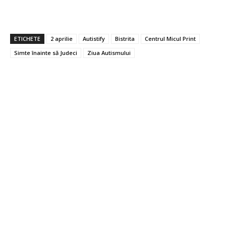
ETICHETE
2 aprilie
Autistify
Bistrita
Centrul Micul Print
Simte înainte să Judeci
Ziua Autismului