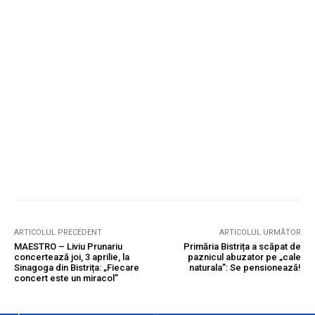
ARTICOLUL PRECEDENT
ARTICOLUL URMĂTOR
MAESTRO – Liviu Prunariu
Primăria Bistrița a scăpat de
concertează joi, 3 aprilie, la
paznicul abuzator pe „cale
Sinagoga din Bistrița: „Fiecare
naturala”: Se pensionează!
concert este un miracol”