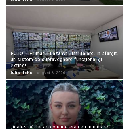
FOTO – Primarul Lazany: Bistrița are, în sfârșit,
un sistem de supraveghere funcțional și
extins!
Iulia Hoha
-
august 6, 2026
„A ales să fie acolo unde era cea mai mare