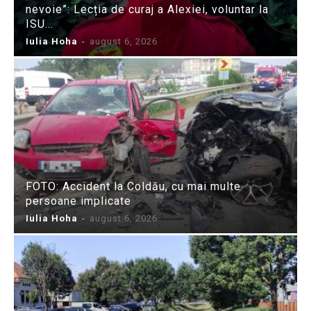
nevoie”: Lecția de curaj a Alexiei, voluntar la
ISU...
Iulia Hoha
-
august 6, 2026
FOTO: Accident la Coldău, cu mai multe
persoane implicate
Iulia Hoha
-
august 6, 2026