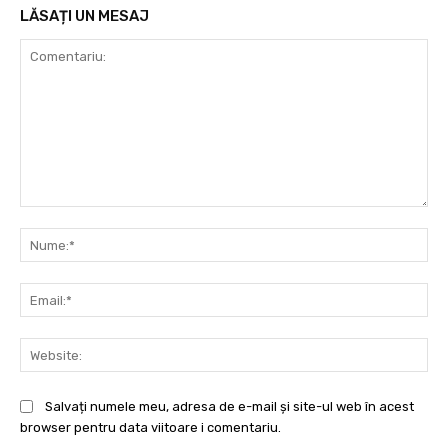
LĂSAȚI UN MESAJ
Comentariu:
Nu
Ema
Web
Salvați numele meu, adresa de e-mail și site-ul web în acest
browser pentru data viitoare i comentariu.