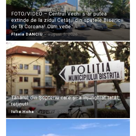
FOTO/VIDEO – Centrul Vechi s-ar putea
extinde de la zidul Cetății din spatele Bisericii
de la Coroana! Cum vede...
Flavia DANCIU
-
august 5, 2026
Tânărul din Șopteriu care și-a înjunghiat tatăl,
reținut!
Iulia Hoha
-
august 5, 2026