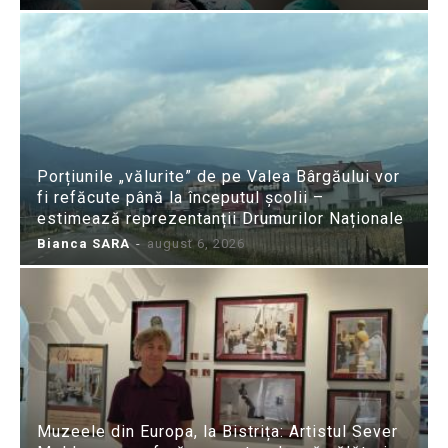
Porțiunile „vălurite” de pe Valea Bârgăului vor
fi refăcute până la începutul școlii –
estimează reprezentanții Drumurilor Naționale
Bianca SARA
-
august 6, 2026
Muzeele din Europa, la Bistrița: Artistul Sever