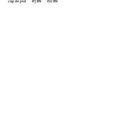
cap de pod
IPJ BN
ISU BN