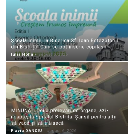
Școala Inimii, la Biserica Sf. Ioan Botezătorul
din Bistrița! Cum se pot înscrie copilașii:
Iulia Hoha
-
august 6, 2026
MINUNAT: Două prelevări de organe, azi-
noapte, la Spitalul Bistrița. Șansă pentru alții
să vadă și să trăiască
Flavia DANCIU
-
august 6, 2026