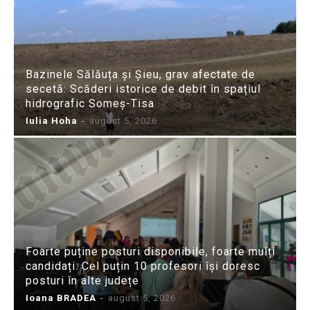
Bazinele Sălăuța și Șieu, grav afectate de
secetă: Scăderi istorice de debit în spațiul
hidrografic Someș-Tisa
Iulia Hoha
-
august 5, 2026
Foarte puține posturi disponibile, foarte mulți
candidați: Cel puțin 10 profesori își doresc
posturi în alte județe
Ioana BRADEA
-
august 5, 2026