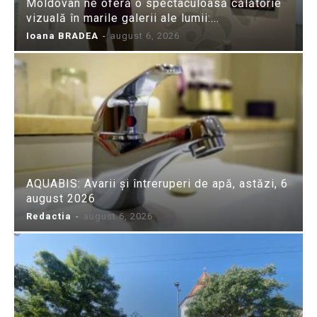
Moldovan ne oferă o spectaculoasă călătorie
vizuală în marile galerii ale lumii:...
Ioana BRADEA
-
august 6, 2026
AQUABIS: Avarii și întreruperi de apă, astăzi, 6
august 2026
Redactia
-
august 6, 2026