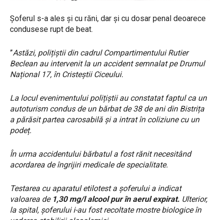
Șoferul s-a ales și cu răni, dar și cu dosar penal deoarece
condusese rupt de beat.
”
Astăzi, polițiștii din cadrul Compartimentului Rutier
Beclean au intervenit la un accident semnalat pe Drumul
Național 17, în Cristeștii Ciceului.
La locul evenimentului polițiștii au constatat faptul ca un
autoturism condus de un bărbat de 38 de ani din Bistrița
a părăsit partea carosabilă și a intrat în coliziune cu un
podeț.
În urma accidentului bărbatul a fost rănit necesitând
acordarea de îngrijiri medicale de specialitate.
Testarea cu aparatul etilotest a șoferului a indicat
valoarea de
1,30 mg/l alcool pur în aerul expirat.
Ulterior,
la spital, șoferului i-au fost recoltate mostre biologice în