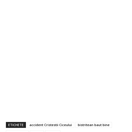
ETICHETE
accident Cristestii Ciceului
bistritean baut bine