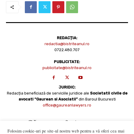
REDACȚIA:
redactia@bistriteanul.ro
0722.480.707
PUBLICITATE:
publicitate@bistriteanul.ro
JURIDIC:
Redacția beneficiază de serviciile juridice ale
Societatii civile de
avocati “Gaurean si Asociatii”
din Baroul Bucuresti
office@gaureanlawyers.ro
Folosim cookie-uri pe site-ul nostru web pentru a vă oferi cea mai