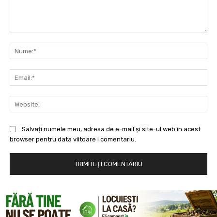
Comentariu:
Nu
Ema
Web
Salvați numele meu, adresa de e-mail și site-ul web în acest
browser pentru data viitoare i comentariu.