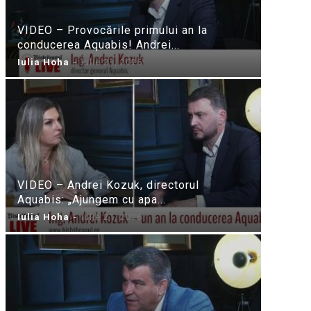
VIDEO – Provocările primului an la
conducerea Aquabis! Andrei...
Iulia Hoha
-
iulie 21, 2026
VIDEO – Andrei Kozuk, directorul
Aquabis: „Ajungem cu apa...
Iulia Hoha
-
iulie 21, 2026