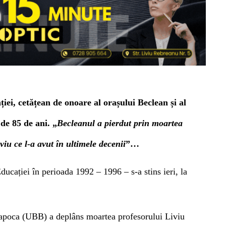
iei, cetățean de onoare al orașului Beclean și al
 de 85 de ani. „
Becleanul a pierdut prin moartea
viu ce l-a avut în ultimele decenii
”…
ducației în perioada 1992 – 1996 – s-a stins ieri, la
apoca (UBB) a deplâns moartea profesorului Liviu