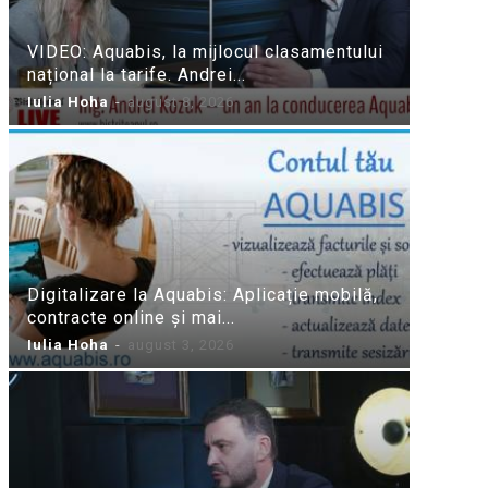
VIDEO: Aquabis, la mijlocul clasamentului
național la tarife. Andrei...
Iulia Hoha
-
august 8, 2026
Digitalizare la Aquabis: Aplicație mobilă,
contracte online și mai...
Iulia Hoha
-
august 3, 2026