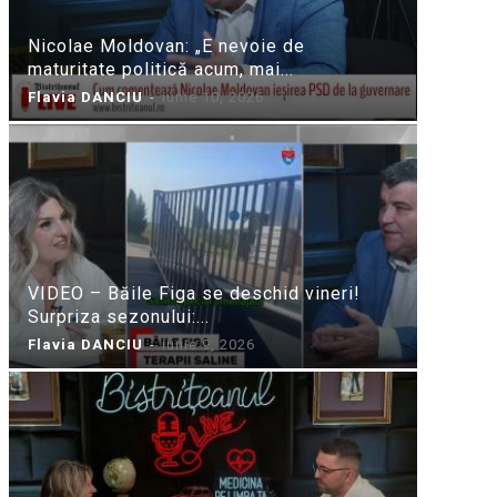
Nicolae Moldovan: „E nevoie de
maturitate politică acum, mai...
Flavia DANCIU
-
iunie 10, 2026
VIDEO – Băile Figa se deschid vineri!
Surpriza sezonului:...
Flavia DANCIU
-
iunie 9, 2026