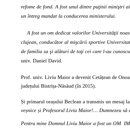
refome de fond. A fost unul dintre puţinii miniştri 
un întreg mandat la conducerea ministerului.
A fost un om dedicat valorilor Universităţii noast
clujean, conducător al mişcării sportive Universit
de familia sa şi alături de toţi cei care l-au cunoscu
univ. Daniel David.
Prof. univ. Liviu Maior a devenit Cetățean de Onoa
județului Bistrița-Năsăud (în 2015).
Și primarul orașului Beclean a transmis un mesaj la a
veșnice și Profesorul Liviu Maior!… Dumnezeu să ai
Pentru mine Domnul Liviu Maior a fost un OM IMENS