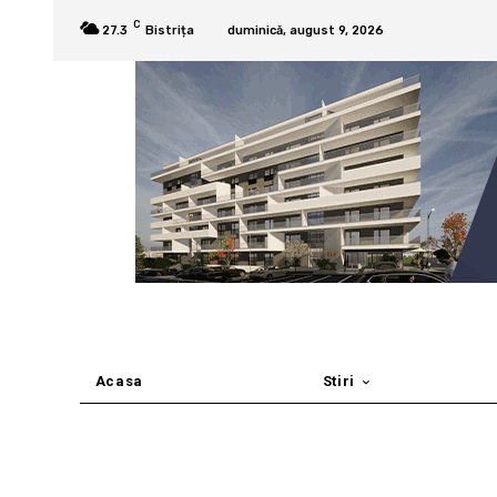
C
27.3
Bistrița
duminică, august 9, 2026
Acasa
Stiri