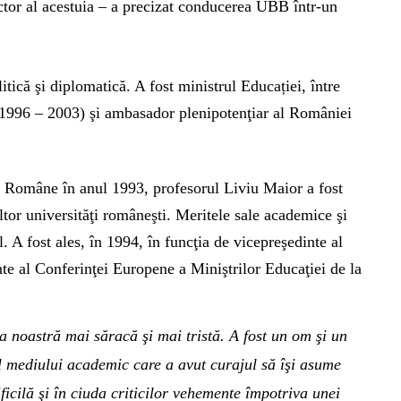
ector al acestuia – a precizat conducerea UBB într-un
tică şi diplomatică. A fost ministrul Educației, între
1996 – 2003) şi ambasador plenipotenţiar al României
Române în anul 1993, profesorul Liviu Maior a fost
tor universităţi româneşti. Meritele sale academice şi
l. A fost ales, în 1994, în funcţia de vicepreşedinte al
 al Conferinţei Europene a Miniştrilor Educaţiei de la
 noastră mai săracă şi mai tristă. A fost un om şi un
l mediului academic care a avut curajul să îşi asume
icilă şi în ciuda criticilor vehemente împotriva unei