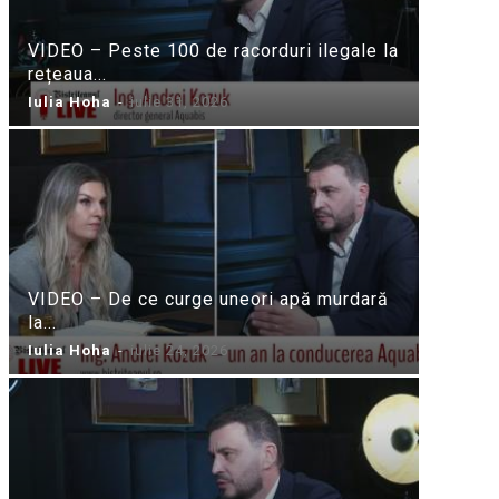
VIDEO – Peste 100 de racorduri ilegale la
rețeaua...
Iulia Hoha
-
iulie 31, 2026
VIDEO – De ce curge uneori apă murdară
la...
Iulia Hoha
-
iulie 24, 2026