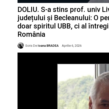
DOLIU. S-a stins prof. univ L
județului și Becleanului: O p
doar spiritul UBB, ci al întreg
România
Scris De
Ioana BRADEA
Aprilie 6, 2026