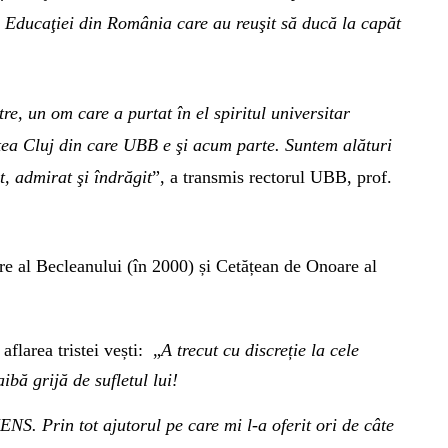
ai Educaţiei din România care au reuşit să ducă la capăt
re, un om care a purtat în el spiritul universitar
atea Cluj din care UBB e şi acum parte. Suntem alături
t, admirat şi îndrăgit
”, a transmis rectorul UBB, prof.
re al Becleanului (în 2000) și Cetățean de Onoare al
flarea tristei vești:
„
A trecut cu discreție la cele
bă grijă de sufletul lui!
. Prin tot ajutorul pe care mi l-a oferit ori de câte