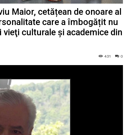
iviu Maior, cetățean de onoare al
ersonalitate care a îmbogățit nu
ii vieţi culturale şi academice din
431
0