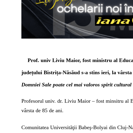
Prof. univ Liviu Maior, fost ministru al Educaț
județului Bistrița-Năsăud s-a stins ieri, la vârsta
Domniei Sale poate cel mai valoros spirit cultural 
Profesorul univ. dr. Liviu Maior – fost minsitru al E
vârsta de 85 de ani.
Comunitatea Universităţii Babeş-Bolyai din Cluj-N