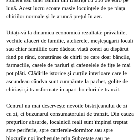
lună. Acest lucru scoate masiv locuințele de pe piața
chiriilor normale și le aruncă prețul în aer.
Uitați-vă la dinamica economică rezultată:
prăvăliile
,
vechile afaceri de familie, atelierele, m
eșteșugarii locali
sau chiar familiile care dădeau viață zonei au dispărut
rând pe rând,
constrânse
de chirii pe care doar băncile,
farmaciile, casele de pariuri și cafenelele de fițe le mai
pot plăti. Clădirile istorice și curțile interioare care le
ascundeau cândva sunt cumpărate la pachet, golite de
chiriași și transformate în apart-hoteluri de tranzit.
Centrul nu mai deservește nevoile bistrițeanului de zi
cu zi, ci buzunarul consumatorului de tranzit. Din cauza
prețurilor absurde, localnicii reali sunt împinși treptat
spre periferie, spre cartierele-dormitor sau spre
blocurile noi înghesuite prin Subcetate sau pe