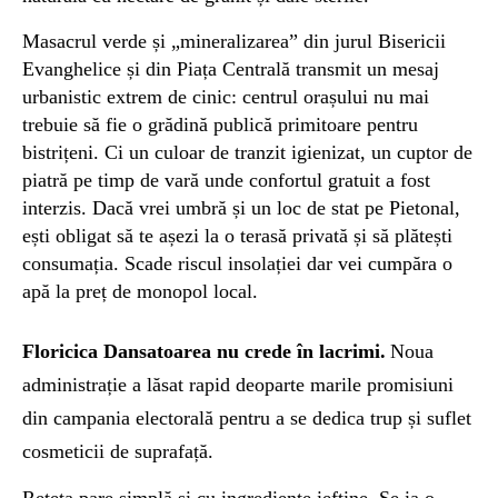
Masacrul verde și „mineralizarea” din jurul Bisericii
Evanghelice și din Piața Centrală transmit un mesaj
urbanistic extrem de cinic: centrul orașului nu mai
trebuie să fie o grădină publică primitoare pentru
bistrițeni. Ci un culoar de tranzit igienizat, un cuptor de
piatră pe timp de vară unde confortul gratuit a fost
interzis. Dacă vrei umbră și un loc de stat pe Pietonal,
ești obligat să te așezi la o terasă privată și să plătești
consumația.
Scade riscul insolației dar vei cumpăra o
apă la preț de monopol local.
Floricica
D
ansatoarea
nu crede în lacrimi
.
Noua
administrație a lăsat rapid deoparte marile promisiuni
din campania electorală pentru a se dedica trup și suflet
cosmeticii de suprafață.
Rețeta pare simplă și cu ingrediente ieftine. Se ia o