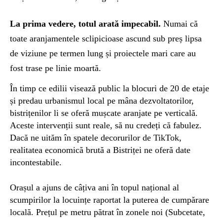
La prima vedere, totul arată impecabil.
Numai că
toate aranjamentele sclipicioase ascund sub preș lipsa
de viziune pe termen lung și proiectele mari care au
fost trase pe linie moartă.
În timp ce edilii visează public la blocuri de 20 de etaje
și predau urbanismul local pe mâna dezvoltatorilor,
bistrițenilor li se oferă mușcate aranjate pe verticală.
Aceste intervenții sunt reale, să nu credeți că fabulez.
Dacă ne uităm în spatele decorurilor de TikTok,
realitatea economică brută a Bistriței ne oferă date
incontestabile.
Orașul a ajuns de câțiva ani în topul național al
scumpirilor la locuințe raportat la puterea de cumpărare
locală. Prețul pe metru pătrat în zonele noi (Subcetate,