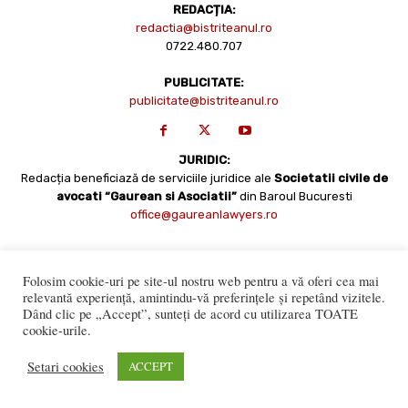
REDACȚIA:
redactia@bistriteanul.ro
0722.480.707
PUBLICITATE:
publicitate@bistriteanul.ro
JURIDIC:
Redacția beneficiază de serviciile juridice ale
Societatii civile de
avocati “Gaurean si Asociatii”
din Baroul Bucuresti
office@gaureanlawyers.ro
Folosim cookie-uri pe site-ul nostru web pentru a vă oferi cea mai
relevantă experiență, amintindu-vă preferințele și repetând vizitele.
Dând clic pe „Accept”, sunteți de acord cu utilizarea TOATE
cookie-urile.
Reproducerea totală sau parțială a materialelor este permisă
Setari cookies
ACCEPT
numai cu acordul expres al Bistriteanul.Ro. © Copyright 2008 -
2021 Bistrițeanul.ro
Made with ♥ by
201.ro