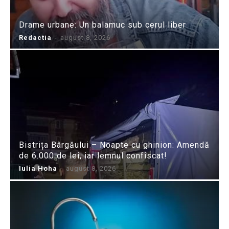
Drame urbane: Un balamuc sub cerul liber
Redactia
-
august 8, 2026
Bistrița Bârgăului – Noapte cu ghinion: Amendă
de 6.000 de lei, iar lemnul confiscat!
Iulia Hoha
-
august 8, 2026