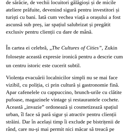
de sărăcie, de vechii locuitori gălăgioși și de micile
ateliere prăfuite, devenind sigură pentru investitori și
turiști cu bani.
Iată cum vechea viață a orașului a fost
ascunsă sub preș, iar spațiul salubrizat și pregătit
exclusiv pentru clienții cu dare de mână.
În cartea ei celebră, „
The Cultures of Cities”
, Zukin
folosește această expresie ironică pentru a descrie cum
un centru istoric este cucerit subtil.
Violența evacuării localnicilor simpli nu se mai face
vizibil, cu poliția, ci prin cultură și gastronomie fină.
Apar cafenelele cu cappuccino, brunch-urile cu clătite
pufoase, magazinele vintage și restaurantele cochete.
Această „invazie” ordonează și cosmetizează spațiul
urban, îl face să pară sigur și atractiv pentru clienții
străini. Dar în același timp îi exclude pe bistrițenii de
rând, care nu-și mai permit nici măcar să treacă pe