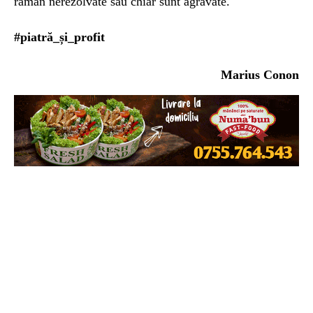
rămân nerezolvate sau chiar sunt agravate.
#piatră_și_profit
Marius Conon