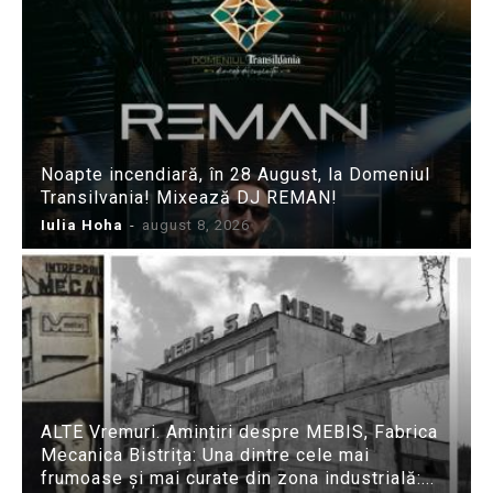
Noapte incendiară, în 28 August, la Domeniul
Transilvania! Mixează DJ REMAN!
Iulia Hoha
-
august 8, 2026
ALTE Vremuri. Amintiri despre MEBIS, Fabrica
Mecanica Bistrița: Una dintre cele mai
frumoase și mai curate din zona industrială:...