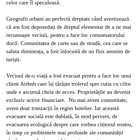
celor care îl speculează.
Geograf
ii urbani
a
u
perfectă dreptate când avertizează
că am fost deposedați de dreptul elementar de a ne mai
recunoaște vecinii, pentru a face loc consumatorului
docil. Comunitatea de curte sau de stradă, cea care se
saluta dimineața, a fost înlocuită de un flux anonim de
turiști.
Vecinul de-o viață a fost evacuat pentru a face loc unui
client Airbnb care își târăște trolerul spre cutia cu cifru
unde e ascunsă cheia de acces. Proprietățile au devenit
exclusiv active financiare. Nu mai avem comunitate,
avem doar tranzacții în regim hotelier. Iar această
evacuare socială este dublată, în mod pervers, de
evacuarea ecologică despre care vorbea cititorul nostru,
în timp ce problemele mai profunde ale comunității