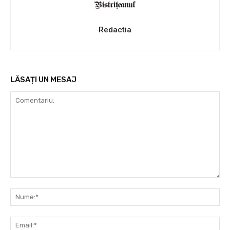
Redactia
LĂSAȚI UN MESAJ
Comentariu:
Nu
Ema