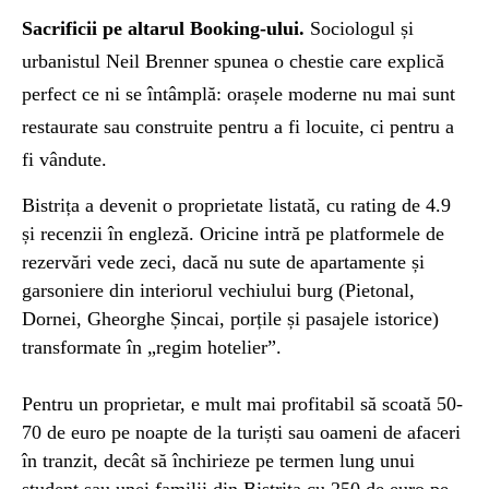
Sacrificii pe altarul Booking-ului.
Sociologul și
urbanistul Neil Brenner spunea o chestie care explică
perfect ce ni se întâmplă: orașele moderne nu mai sunt
restaurate sau construite pentru a fi locuite, ci pentru a
fi vândute.
Bistrița a devenit o proprietate listată, cu rating de 4.9
și recenzii în engleză. Oricine intră pe platformele de
rezervări vede zeci, dacă nu sute de apartamente și
garsoniere din interiorul vechiului burg (Pietonal,
Dornei, Gheorghe Șincai, porțile și
pasajele
istorice)
transformate în „regim hotelier”.
Pentru un proprietar, e mult mai profitabil să scoată 50-
70 de euro pe noapte de la turiști sau oameni de afaceri
în tranzit, decât să închirieze pe termen lung unui
student sau unei familii din Bistrița cu 250 de euro pe