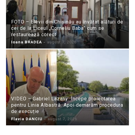
FOTO – Elevii din Chișinău au învățat alături de
cei de la Liceul „Corneliu Baba” cum se
restaurează corect...
Ioana BRADEA
-
august 7, 2026
VIDEO – Gabriel Lazany: Începe proiectarea
pentru Linia Albastră. Apoi demarăm procedura
de execuție
Flavia DANCIU
-
august 7, 2026