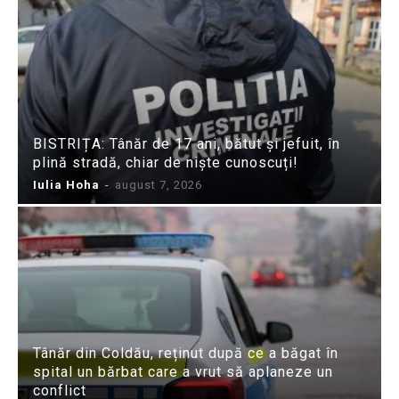
BISTRIȚA: Tânăr de 17 ani, bătut și jefuit, în
plină stradă, chiar de niște cunoscuți!
Iulia Hoha
-
august 7, 2026
Tânăr din Coldău, reținut după ce a băgat în
spital un bărbat care a vrut să aplaneze un
conflict