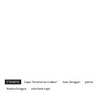
ETICHETE
Cupa "Drumul lui Coșbuc"
Ioan Strugari
parva
Rodica Dragus
schi fond copii