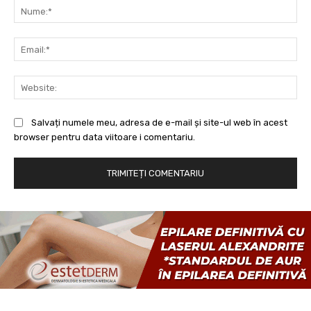
Nu
Ema
Web
Salvați numele meu, adresa de e-mail și site-ul web în acest
browser pentru data viitoare i comentariu.