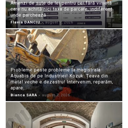
Amenzi de sute de lei pentru cei fără vinietă
care nu achită nici taxa de parcare, indiferent
unde parchează
Flavia DANCIU
-
august 7, 2026
Probleme peste probleme la magistrala
Aquabis de pe Industriei! Kozuk: Țeava din
metal veche e dezastru! Intervenim, reparăm,
apare...
Bianca SARA
-
august 7, 2026