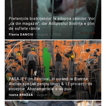
Pretențiile bistrițenilor la adopția câinilor: Vor
„ca din magazin”, dar Adăpostul Bistrița e plin
de suflete rănite
Flavia DANCIU
-
august 7, 2026
PASAJE Film Festival, în curând la Bistrița:
Atelier special pentru tineri & 12 proiecții de
excepție. Abonamentele s-au pus...
Ioana BRADEA
-
august 7, 2026