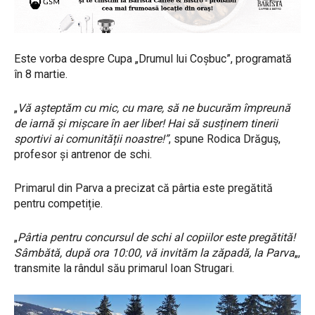
Este vorba despre Cupa „Drumul lui Coșbuc”, programată
în 8 martie.
„
Vă așteptăm cu mic, cu mare, să ne bucurăm împreună
de iarnă și mișcare în aer liber! Hai să susținem tinerii
sportivi ai comunității noastre!”
, spune Rodica Drăguș,
profesor și antrenor de schi.
Primarul din Parva a precizat că pârtia este pregătită
pentru competiție.
„
Pârtia pentru concursul de schi al copiilor este pregătită!
Sâmbătă, după ora 10:00, vă invităm la zăpadă, la Parva
„,
transmite la rândul său primarul Ioan Strugari.