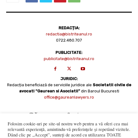
REDACȚIA:
redactia@bistriteanul.ro
0722.480.707
PUBLICITATE:
publicitate@bistriteanul.ro
JURIDIC:
Redacția beneficiază de serviciile juridice ale
Societatii civile de
avocati “Gaurean si Asociatii”
din Baroul Bucuresti
office@gaureanlawyers.ro
Folosim cookie-uri pe site-ul nostru web pentru a vă oferi cea mai
relevantă experiență, amintindu-vă preferințele și repetând vizitele.
Dând clic pe „Accept”, sunteți de acord cu utilizarea TOATE