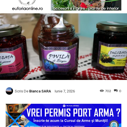
Scris De
Bianca SARA
702
0
Iunie 7, 2026