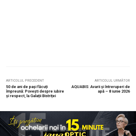
ARTICOLUL PRECEDENT
ARTICOLUL URMĂTOR
50 de ani de pași făcuți
AQUABIS: Avarii și întreruperi de
împreună: Povești despre iubire
apă – 8 iunie 2026
și respect, la Galații Bistriței