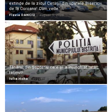
extinde de la zidul Cetății din spatele Bisericii
de la Coroana! Cum vede...
Flavia DANCIU
-
august 5, 2026
Tânărul din Șopteriu care și-a înjunghiat tatăl,
reținut!
Iulia Hoha
-
august 5, 2026