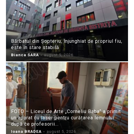
Bărbatul din Șopteriu, înjunghiat de propriul fiu,
este în stare stabilă
Bianca SARA
-
august 5, 2026
FOTO – Liceul de Arte „Corneliu Baba” a primit
un aparat cu laser pentru curățarea lemnului
după ce profesorii...
Ioana BRADEA
-
august 5, 2026