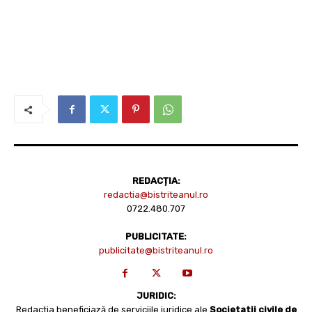
REDACȚIA:
redactia@bistriteanul.ro
0722.480.707
PUBLICITATE:
publicitate@bistriteanul.ro
JURIDIC:
Redacția beneficiază de serviciile juridice ale
Societatii civile de