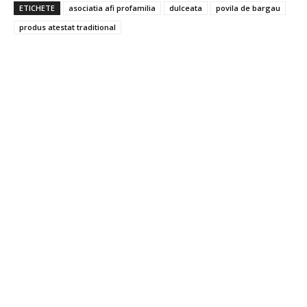
ETICHETE
asociatia afi profamilia
dulceata
povila de bargau
produs atestat traditional