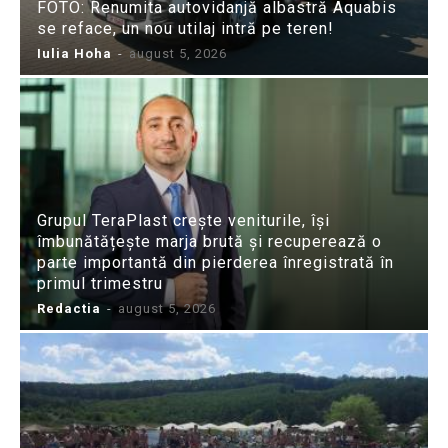
FOTO: Renumita autovidanjă albastră Aquabis
se reface, un nou utilaj intră pe teren!
Iulia Hoha
-
august 5, 2026
Grupul TeraPlast crește veniturile, își
îmbunătățește marja brută și recuperează o
parte importantă din pierderea înregistrată în
primul trimestru
Redactia
-
august 5, 2026