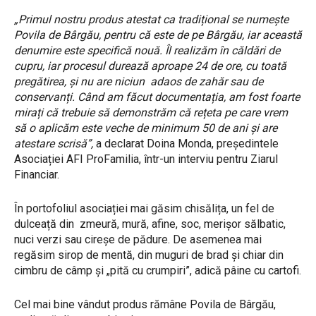
„Primul nostru produs atestat ca tradițional se numește
Povila de Bârgău, pentru că este de pe Bârgău, iar această
denumire este specifică nouă. Îl realizăm în căldări de
cupru, iar procesul durează aproape 24 de ore, cu toată
pregătirea, și nu are niciun adaos de zahăr sau de
conservanți. Când am făcut documentația, am fost foarte
mirați că trebuie să demonstrăm că rețeta pe care vrem
să o aplicăm este veche de minimum 50 de ani și are
atestare scrisă”,
a declarat Doina Monda, președintele
Asociației AFI ProFamilia, într-un interviu pentru Ziarul
Financiar.
În portofoliul asociației mai găsim chisălița, un fel de
dulceață din zmeură, mură, afine, soc, merișor sălbatic,
nuci verzi sau cireșe de pădure. De asemenea mai
regăsim sirop de mentă, din muguri de brad și chiar din
cimbru de câmp și „pită cu crumpiri”, adică pâine cu cartofi.
Cel mai bine vândut produs rămâne Povila de Bârgău,