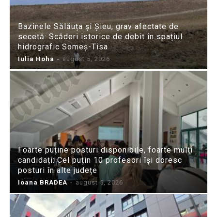
Bazinele Sălăuța și Șieu, grav afectate de
secetă: Scăderi istorice de debit în spațiul
hidrografic Someș-Tisa
Iulia Hoha
-
august 5, 2026
Foarte puține posturi disponibile, foarte mulți
candidați: Cel puțin 10 profesori își doresc
posturi în alte județe
Ioana BRADEA
-
august 5, 2026