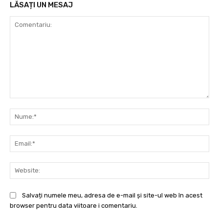
LĂSAȚI UN MESAJ
Comentariu:
Nu
Ema
Web
Salvați numele meu, adresa de e-mail și site-ul web în acest
browser pentru data viitoare i comentariu.