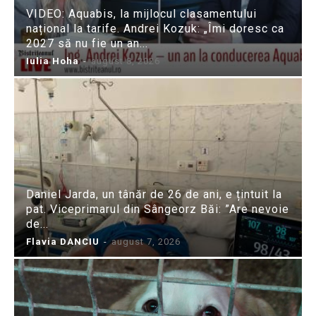
VIDEO: Aquabis, la mijlocul clasamentului
național la tarife. Andrei Kozuk: „Îmi doresc ca
2027 să nu fie un an...
Iulia Hoha
-
august 8, 2026
Daniel Jarda, un tânăr de 26 de ani, e țintuit la
pat. Viceprimarul din Sângeorz Băi: ”Are nevoie
de...
Flavia DANCIU
-
august 7, 2026