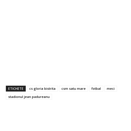
ETICHETE
cs gloria bistrita
csm satu mare
fotbal
meci
stadionul jean padureanu