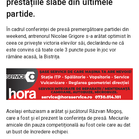
prestațiile slabe din ultimele
partide.
În cadrul conferinței de presă premergătoare partidei din
weekend, antrenorul Nicolae Grigore s-a arătat optimist în
ceea ce privește victoria elevilor săi, declarându-ne că
este convins că toate cele 3 puncte puse în joc vor
rămâne acasă, la Bistrița.
Același entuziasm a arătat și jucătorul Răzvan Mogoș,
care a fost și el prezent la conferința de presă. Meciurile
amicale din pauza competițională au fost cele care au dat
un bust de încredere echipei.