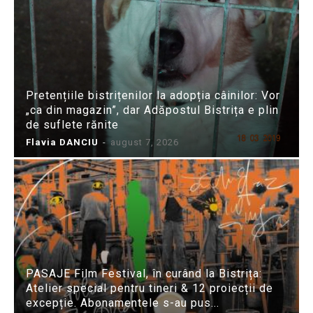
Pretențiile bistrițenilor la adopția câinilor: Vor
„ca din magazin”, dar Adăpostul Bistrița e plin
de suflete rănite
Flavia DANCIU
-
august 7, 2026
PASAJE Film Festival, în curând la Bistrița:
Atelier special pentru tineri & 12 proiecții de
excepție. Abonamentele s-au pus...