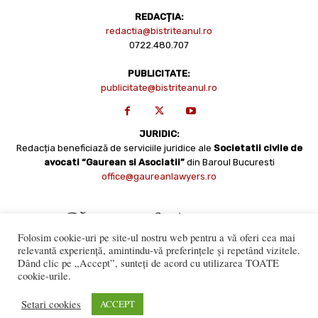
REDACȚIA:
redactia@bistriteanul.ro
0722.480.707
PUBLICITATE:
publicitate@bistriteanul.ro
JURIDIC:
Redacția beneficiază de serviciile juridice ale
Societatii civile de
avocati “Gaurean si Asociatii”
din Baroul Bucuresti
office@gaureanlawyers.ro
Folosim cookie-uri pe site-ul nostru web pentru a vă oferi cea mai
relevantă experiență, amintindu-vă preferințele și repetând vizitele.
Dând clic pe „Accept”, sunteți de acord cu utilizarea TOATE
cookie-urile.
Reproducerea totală sau parțială a materialelor este permisă
numai cu acordul expres al Bistriteanul.Ro. © Copyright 2008 -
Setari cookies
ACCEPT
2021 Bistrițeanul.ro