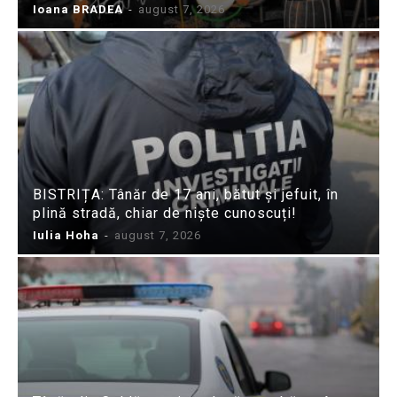
Ioana BRADEA
-
august 7, 2026
BISTRIȚA: Tânăr de 17 ani, bătut și jefuit, în
plină stradă, chiar de niște cunoscuți!
Iulia Hoha
-
august 7, 2026