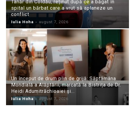
Tânăr din Coldău, reținut după ce a băgat în
spital un bărbat care a vrut să aplaneze un
conflict
Iulia Hoha
-
august 7, 2026
Un început de drum plin de grijă: Săptămâna
Mondială a Alăptării, marcată la Bistrița de Dr.
Heidi Adumitrăchioaiei și...
Iulia Hoha
-
august 7, 2026