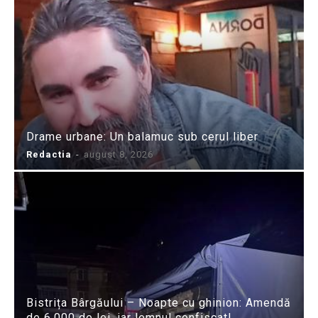
Drame urbane: Un balamuc sub cerul liber
Redactia
-
august 8, 2026
Bistrița Bârgăului – Noapte cu ghinion: Amendă
de 6.000 de lei, iar lemnul confiscat!