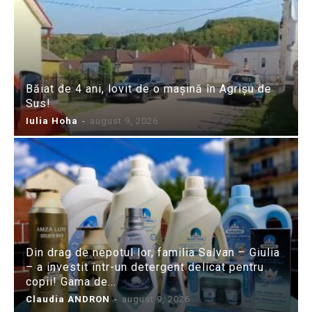
Băiat de 4 ani, lovit de o mașină în Agrișu de
Sus!
Iulia Hoha
-
august 9, 2026
Din drag de nepotul lor, familia Salvan – Giulia
– a investit într-un detergent delicat pentru
copii! Gama de...
Claudia ANDRON
-
august 9, 2026