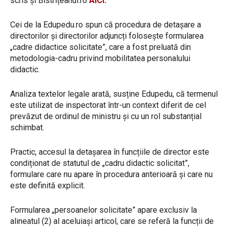
scris și Bistrițeanul.ro
AICI
.
Cei de la Edupedu.ro spun că procedura de detașare a
directorilor și directorilor adjuncți folosește formularea
„cadre didactice solicitate”, care a fost preluată din
metodologia-cadru privind mobilitatea personalului
didactic.
Analiza textelor legale arată, susține Edupedu, că termenul
este utilizat de inspectorat într-un context diferit de cel
prevăzut de ordinul de ministru și cu un rol substanțial
schimbat.
Practic, accesul la detașarea în funcțiile de director este
condiționat de statutul de „cadru didactic solicitat”,
formulare care nu apare în procedura anterioară și care nu
este definită explicit.
Formularea „persoanelor solicitate” apare exclusiv la
alineatul (2) al aceluiași articol, care se referă la funcții de