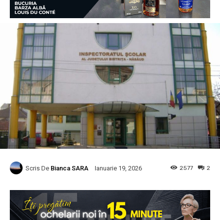
Scris De
Bianca SARA
2577
2
Ianuarie 19, 2026