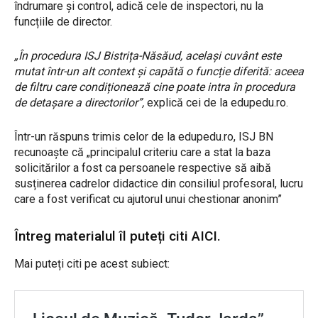
îndrumare și control, adică cele de inspectori, nu la
funcțiile de director.
„În procedura ISJ Bistrița-Năsăud, același cuvânt este
mutat într-un alt context și capătă o funcție diferită: aceea
de filtru care condiționează cine poate intra în procedura
de detașare a directorilor”,
explică cei de la edupedu.ro.
Într-un răspuns trimis celor de la edupedu.ro, ISJ BN
recunoaște că „principalul criteriu care a stat la baza
solicitărilor a fost ca persoanele respective să aibă
susținerea cadrelor didactice din consiliul profesoral, lucru
care a fost verificat cu ajutorul unui chestionar anonim”
Întreg materialul îl puteți citi
AICI.
Mai puteți citi pe acest subiect: