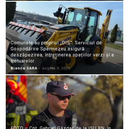
Comunele au propriul „DIS”: Serviciul de
Gospodărire Spermezeu asigură
deszăpezirea, întreținerea spațiilor verzi și a
trotuarelor
Bianca SARA
-
august 9, 2026
FOTO – Cpt. Gabriel Găzdac de la ISU BN, în