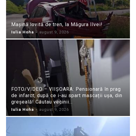
Mașină lovită de tren, la Măgura Ilvei!
Iulia Hoha
-
august 9, 2026
FOTO/VIDEO – VIIȘOARA: Pensionară în prag
de infarct, după ce i-au spart mascații ușa, din
greșeală! Căutau vecinii…
Iulia Hoha
-
august 9, 2026