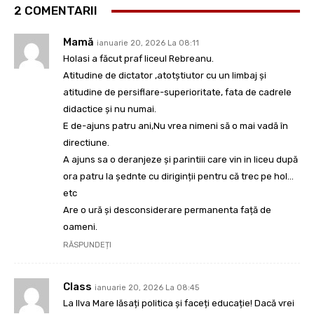
2 COMENTARII
Mamă
ianuarie 20, 2026 La 08:11
Holasi a făcut praf liceul Rebreanu.
Atitudine de dictator ,atotștiutor cu un limbaj și
atitudine de persiflare-superioritate, fata de cadrele
didactice și nu numai.
E de-ajuns patru ani,Nu vrea nimeni să o mai vadă în
directiune.
A ajuns sa o deranjeze și parintiii care vin in liceu după
ora patru la șednte cu diriginții pentru că trec pe hol…
etc
Are o ură și desconsiderare permanenta față de
oameni.
RĂSPUNDEȚI
Class
ianuarie 20, 2026 La 08:45
La Ilva Mare lăsați politica și faceți educație! Dacă vrei