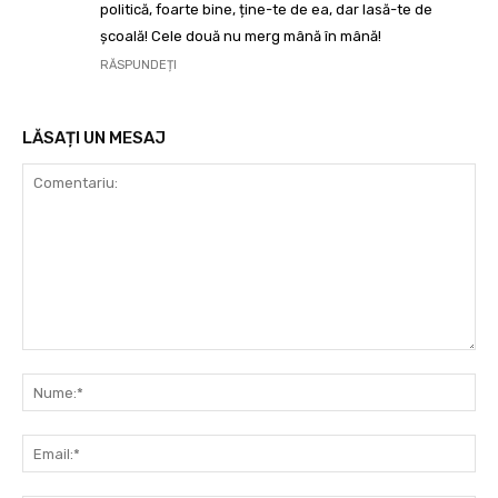
politică, foarte bine, ține-te de ea, dar lasă-te de
școală! Cele două nu merg mână în mână!
RĂSPUNDEȚI
LĂSAȚI UN MESAJ
Comentariu:
Nu
Ema