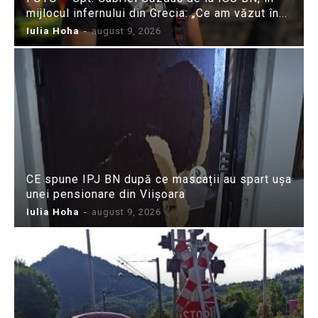
mijlocul infernului din Grecia: „Ce am văzut în...
Iulia Hoha
-
august 9, 2026
CE spune IPJ BN după ce mascații au spart ușa
unei pensionare din Viișoara
Iulia Hoha
-
august 9, 2026