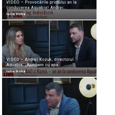
VIDEO – Provocările primului an la
conducerea Aquabis! Andrei...
Iulia Hoha
-
iulie 21, 2026
VIDEO – Andrei Kozuk, directorul
Aquabis: „Ajungem cu apa...
Iulia Hoha
-
iulie 21, 2026