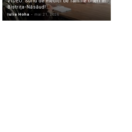
VIDEO: Suflu de medici de familie tineri în
Bistrița-Năsăud!...
Iulia Hoha
-
mai 21, 2026