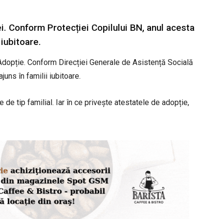
i. Conform Protecției Copilului BN, anul acesta
 iubitoare.
Adopție. Conform Direcției Generale de Asistență Socială
juns în familii iubitoare.
 de tip familial. Iar în ce privește atestatele de adopție,