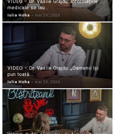
VIDEO – Dr. Vasile Grajdu: Informațiile
medicale se iau...
Iulia Hoha
-
mai 26, 2026
VIDEO – Dr. Vasile Grajdu: „Oamenii își
pun toată...
Iulia Hoha
-
mai 22, 2026