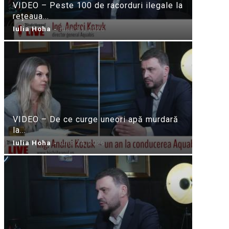
VIDEO – Peste 100 de racorduri ilegale la
rețeaua...
Iulia Hoha
-
iulie 31, 2026
VIDEO – De ce curge uneori apă murdară
la...
Iulia Hoha
-
iulie 24, 2026