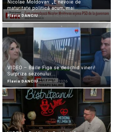
Nicolae Moldovan: „E nevoie de
maturitate politică acum, mai...
Flavia DANCIU
-
iunie 10, 2026
VIDEO – Băile Figa se deschid vineri!
Surpriza sezonului:...
Flavia DANCIU
-
iunie 9, 2026