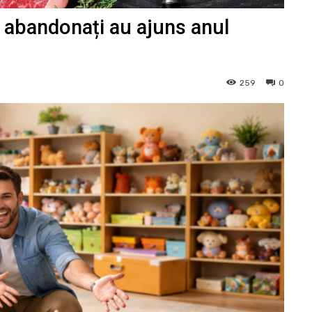
abandonați au ajuns anul
259
0