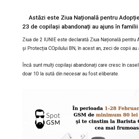
Astăzi este Ziua Națională pentru Adopție
23 de copilași abandonați au ajuns în familii
Ziua de 2 IUNIE este declarată Ziua Națională pentru 
și Protecția COpilului BN, în acest an, zeci de copii au a
Încă sunt mulți copilași abandonați care cresc în casele
doar 10 la sută din necesar au fost eliberate.