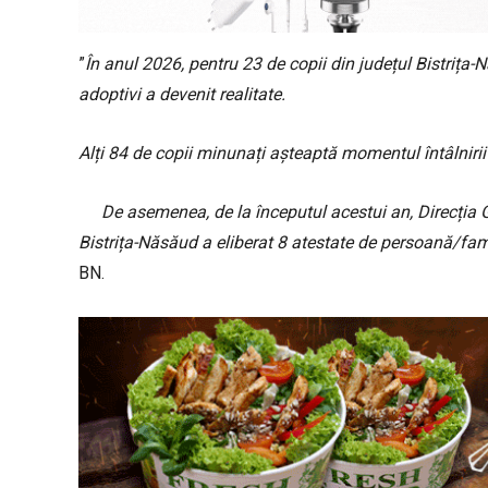
”
În anul 2026, pentru 23 de copii din județul Bistrița-N
adoptivi a devenit realitate.
Alți 84 de copii minunați așteaptă momentul întâlnirii
De asemenea, de la începutul acestui an, Direcția G
Bistrița-Năsăud a eliberat 8 atestate de persoană/fam
BN.