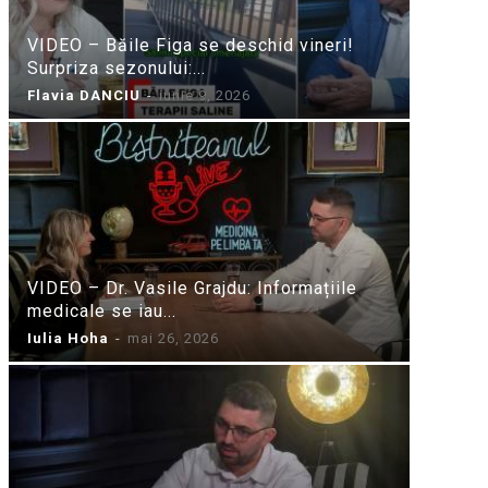
VIDEO – Băile Figa se deschid vineri!
Surpriza sezonului:...
Flavia DANCIU
-
iunie 9, 2026
VIDEO – Dr. Vasile Grajdu: Informațiile
medicale se iau...
Iulia Hoha
-
mai 26, 2026