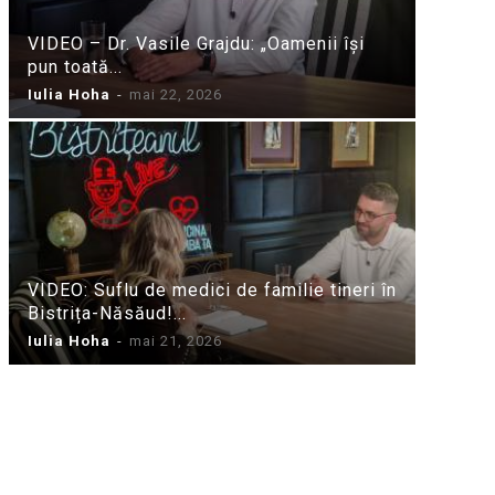
VIDEO – Dr. Vasile Grajdu: „Oamenii își
pun toată...
Iulia Hoha
-
mai 22, 2026
VIDEO: Suflu de medici de familie tineri în
Bistrița-Năsăud!...
Iulia Hoha
-
mai 21, 2026