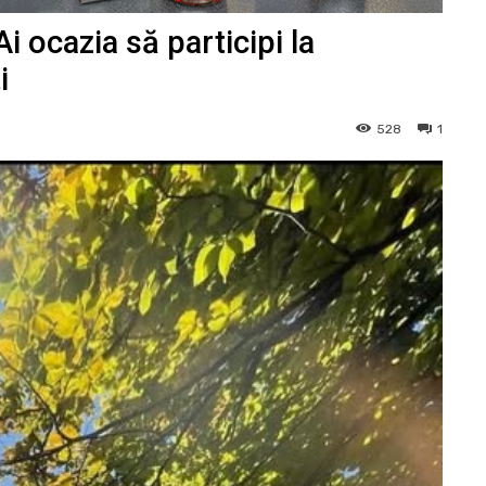
i ocazia să participi la
i
528
1