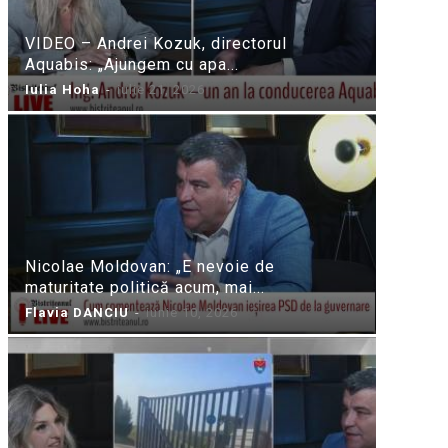
VIDEO – Andrei Kozuk, directorul
Aquabis: „Ajungem cu apa...
Iulia Hoha
-
iulie 21, 2026
Nicolae Moldovan: „E nevoie de
maturitate politică acum, mai...
Flavia DANCIU
-
iunie 10, 2026