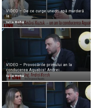
VIDEO – De ce curge uneori apă murdară
la...
Iulia Hoha
-
iulie 24, 2026
VIDEO – Provocările primului an la
conducerea Aquabis! Andrei...
Iulia Hoha
-
iulie 21, 2026