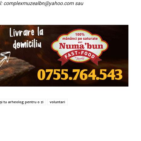
l:
complexmuzealbn@yahoo.com
sau
i și tu arheolog pentru o zi
voluntari