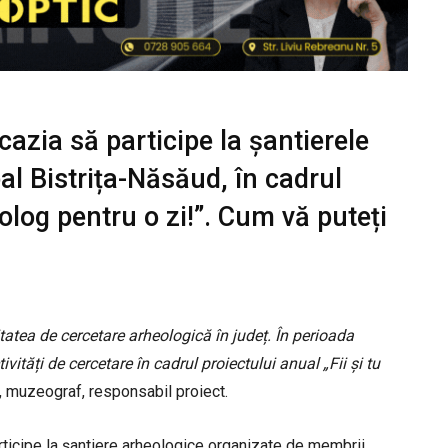
cazia să participe la șantierele
l Bistrița-Năsăud, în cadrul
eolog pentru o zi!”. Cum vă puteți
tatea de cercetare arheologică în județ. În perioada
tăți de cercetare în cadrul proiectului anual „Fii și tu
u, muzeograf, responsabil proiect.
rticipe la șantiere arheologice organizate de membrii