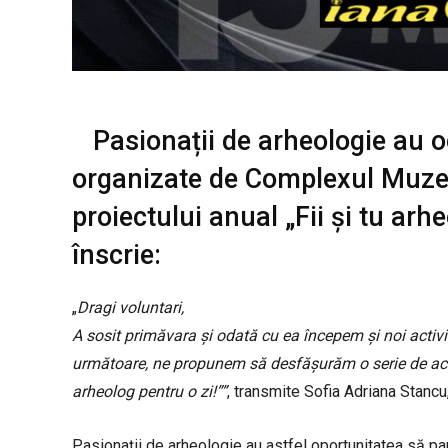
Pasionații de arheologie au o
organizate de Complexul Muzea
proiectului anual „Fii și tu arh
înscrie:
„
Dragi voluntari,
A sosit primăvara și odată cu ea începem și noi activi
următoare, ne propunem să desfășurăm o serie de activi
arheolog pentru o zi!””
, transmite Sofia Adriana Stanc
Pasionații de arheologie au astfel oportunitatea să pa