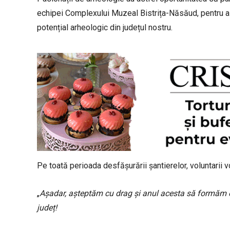
echipei Complexului Muzeal Bistrița-Năsăud, pentru a 
potențial arheologic din județul nostru.
Pe toată perioada desfășurării șantierelor, voluntarii v
„
Așadar, așteptăm cu drag și anul acesta să formăm ec
județ!