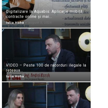
Digitalizare la Aquabis: Aplicație mobilă,
contracte online și mai...
Iulia Hoha
-
august 3, 2026
VIDEO – Peste 100 de racorduri ilegale la
rețeaua...
Iulia Hoha
-
iulie 31, 2026