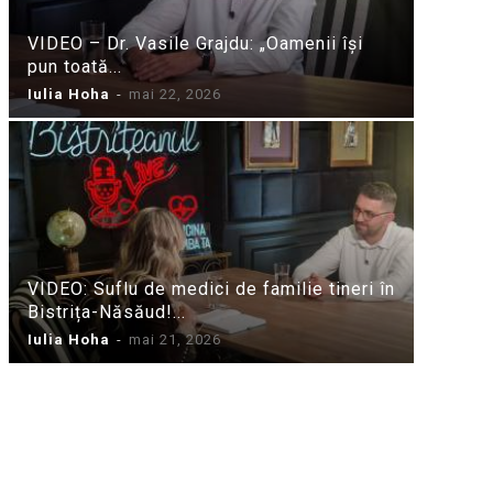
VIDEO – Dr. Vasile Grajdu: „Oamenii își
pun toată...
Iulia Hoha
-
mai 22, 2026
VIDEO: Suflu de medici de familie tineri în
Bistrița-Năsăud!...
Iulia Hoha
-
mai 21, 2026