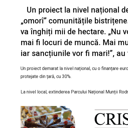
Un proiect la nivel național de
„omorî” comunitățile bistrițen
va înghiți mii de hectare. „Nu 
mai fi locuri de muncă. Mai mu
iar sancțiunile vor fi mari!”, a
Un proiect demarat la nivel național, cu o finanțare eu
protejate din țară, cu 30%.
La nivel local, extinderea Parcului Național Munții Rod