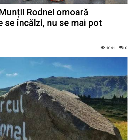
l Munții Rodnei omoară
 se încălzi, nu se mai pot
1041
0