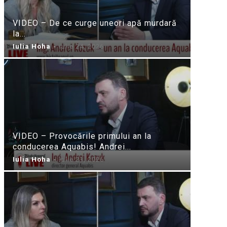
VIDEO – De ce curge uneori apă murdară
la...
Iulia Hoha
-
iulie 24, 2026
VIDEO – Provocările primului an la
conducerea Aquabis! Andrei...
Iulia Hoha
-
iulie 21, 2026