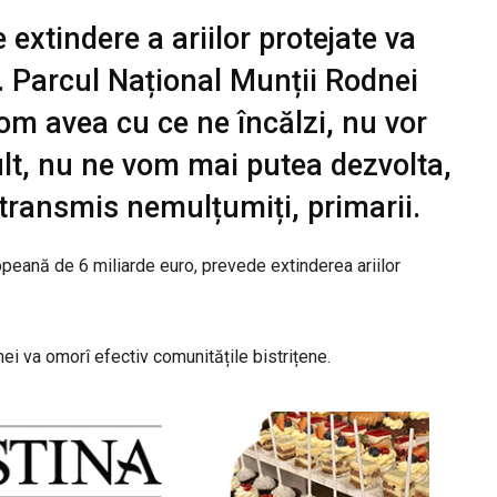
 extindere a ariilor protejate va
e. Parcul Național Munții Rodnei
vom avea cu ce ne încălzi, nu vor
lt, nu ne vom mai putea dezvolta,
u transmis nemulțumiți, primarii.
ropeană de 6 miliarde euro, prevede extinderea ariilor
nei va omorî efectiv comunitățile bistrițene.