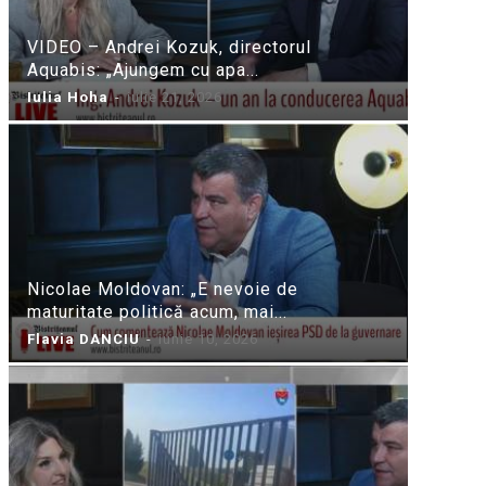
VIDEO – Andrei Kozuk, directorul
Aquabis: „Ajungem cu apa...
Iulia Hoha
-
iulie 21, 2026
Nicolae Moldovan: „E nevoie de
maturitate politică acum, mai...
Flavia DANCIU
-
iunie 10, 2026