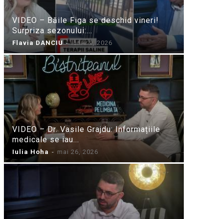
VIDEO – Băile Figa se deschid vineri!
Surpriza sezonului:...
Flavia DANCIU
-
iunie 9, 2026
VIDEO – Dr. Vasile Grajdu: Informațiile
medicale se iau...
Iulia Hoha
-
mai 26, 2026