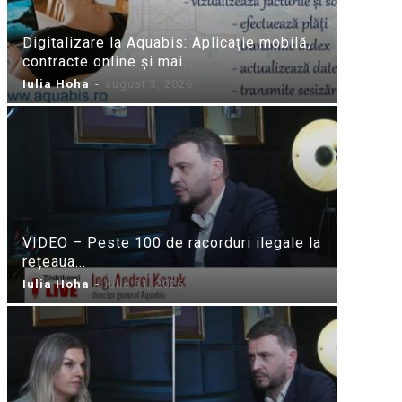
Digitalizare la Aquabis: Aplicație mobilă,
contracte online și mai...
Iulia Hoha
-
august 3, 2026
VIDEO – Peste 100 de racorduri ilegale la
rețeaua...
Iulia Hoha
-
iulie 31, 2026