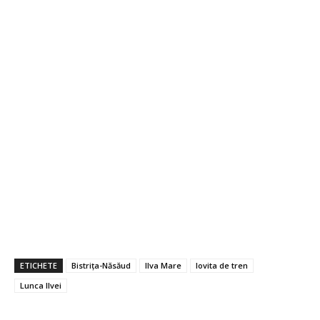
ETICHETE
Bistrița-Năsăud
Ilva Mare
lovita de tren
Lunca Ilvei