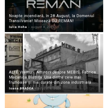
Noapte incendiară, în 28 August, la Domeniul
Transilvania! Mixează DJ REMAN!
Iulia Hoha
-
august 8, 2026
ALTE Vremuri. Amintiri despre MEBIS, Fabrica
Mecanica Bistrița: Una dintre cele mai
frumoase și mai curate din zona industrială:...
Ioana BRADEA
-
august 8, 2026