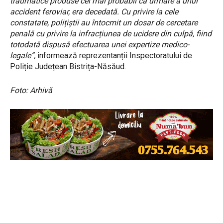
traumatice produse cel mai probabil ca urmare a unui
accident feroviar, era decedată. Cu privire la cele
constatate, polițiștii au întocmit un dosar de cercetare
penală cu privire la infracțiunea de ucidere din culpă, fiind
totodată dispusă efectuarea unei expertize medico-
legale”,
informează reprezentanții Inspectoratului de
Poliție Județean Bistrița-Năsăud.
Foto: Arhivă