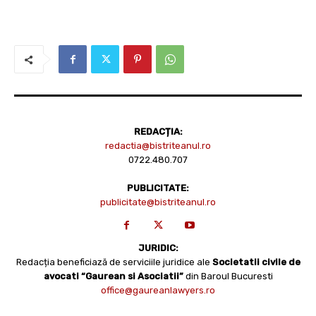
REDACȚIA:
redactia@bistriteanul.ro
0722.480.707
PUBLICITATE:
publicitate@bistriteanul.ro
JURIDIC:
Redacția beneficiază de serviciile juridice ale
Societatii civile de
avocati “Gaurean si Asociatii”
din Baroul Bucuresti
office@gaureanlawyers.ro