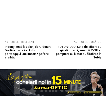
ARTICOLUL PRECEDENT
ARTICOLUL URMĂTOR
Inconștiență la volan, de Crăciun:
FOTO/VIDEO: Sute de săteni cu
Doi tineri au căzut din
găleți cu apă, servicii SVSU și
portbagajul unei mașini! Șoferul
pompierii au luptat cu flăcările în
era băut
Sebiș