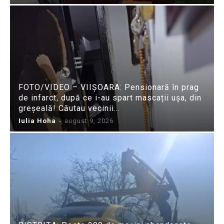
FOTO/VIDEO – VIIȘOARA: Pensionară în prag
de infarct, după ce i-au spart mascații ușa, din
greșeală! Căutau vecinii…
Iulia Hoha
-
august 9, 2026