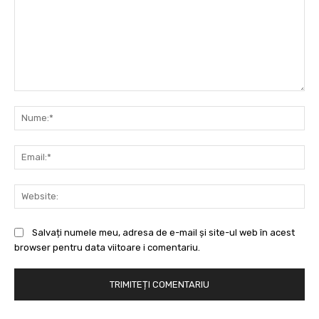
Comentariu:
Nu
Ema
Web
Salvați numele meu, adresa de e-mail și site-ul web în acest
browser pentru data viitoare i comentariu.