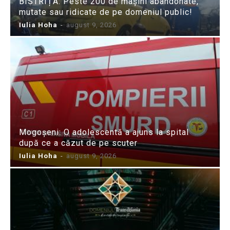
BISTRIȚA: Peste 200 de mașini abandonate,
mutate sau ridicate de pe domeniul public!
Iulia Hoha
-
august 9, 2026
Mogoșeni: O adolescentă a ajuns la spital
după ce a căzut de pe scuter
Iulia Hoha
-
august 9, 2026