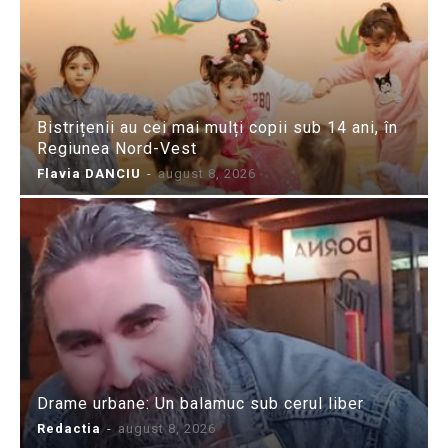
Bistrițenii au cei mai mulți copii sub 14 ani, în
Regiunea Nord-Vest
Flavia DANCIU
-
august 8, 2026
Drame urbane: Un balamuc sub cerul liber
Redactia
-
august 8, 2026