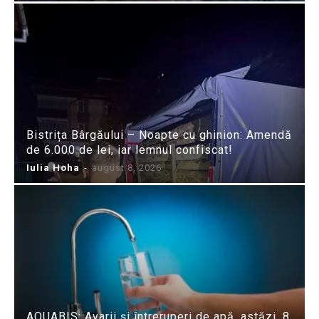
Bistrița Bârgăului – Noapte cu ghinion: Amendă
de 6.000 de lei, iar lemnul confiscat!
Iulia Hoha
-
august 8, 2026
AQUABIS: Avarii și întreruperi de apă, astăzi, 8