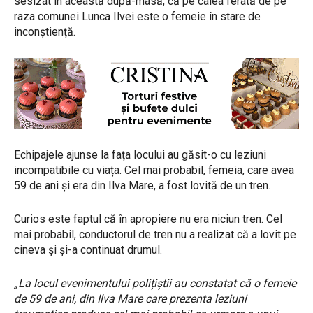
sesizat în această după-masă, că pe calea ferată de pe
raza comunei Lunca Ilvei este o femeie în stare de
inconștiență.
Echipajele ajunse la fața locului au găsit-o cu leziuni
incompatibile cu viața. Cel mai probabil, femeia, care avea
59 de ani și era din Ilva Mare, a fost lovită de un tren.
Curios este faptul că în apropiere nu era niciun tren. Cel
mai probabil, conductorul de tren nu a realizat că a lovit pe
cineva și și-a continuat drumul.
„La locul evenimentului polițiștii au constatat că o femeie
de 59 de ani, din Ilva Mare care prezenta leziuni