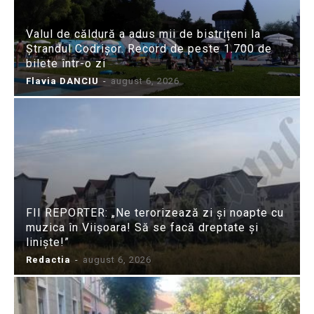
Valul de căldură a adus mii de bistrițeni la
Ștrandul Codrișor. Record de peste 1.700 de
bilete într-o zi
Flavia DANCIU
-
august 6, 2026
FII REPORTER: „Ne terorizează zi și noapte cu
muzica în Viișoara! Să se facă dreptate și
liniște!”
Redactia
-
august 6, 2026