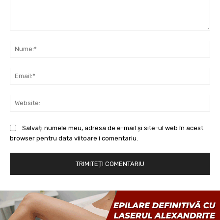
Comentariu:
Nu
Ema
Web
Salvați numele meu, adresa de e-mail și site-ul web în acest
browser pentru data viitoare i comentariu.