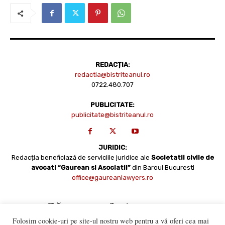
REDACȚIA:
redactia@bistriteanul.ro
0722.480.707
PUBLICITATE:
publicitate@bistriteanul.ro
JURIDIC:
Redacția beneficiază de serviciile juridice ale
Societatii civile de
avocati “Gaurean si Asociatii”
din Baroul Bucuresti
office@gaureanlawyers.ro
Folosim cookie-uri pe site-ul nostru web pentru a vă oferi cea mai