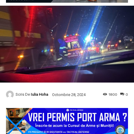
Scris De
Iulia Hoha
1800
0
Octombrie 28, 2024