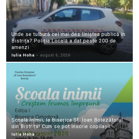
Unde se tulbură cel mai des liniștea publică în
Bistrița? Poliția Locală a dat peste 200 de
amenzi
Iulia Hoha
-
august 6, 2026
Școala Inimii, la Biserica Sf. Ioan Botezătorul
din Bistrița! Cum se pot înscrie copilașii:
Iulia Hoha
-
august 6, 2026