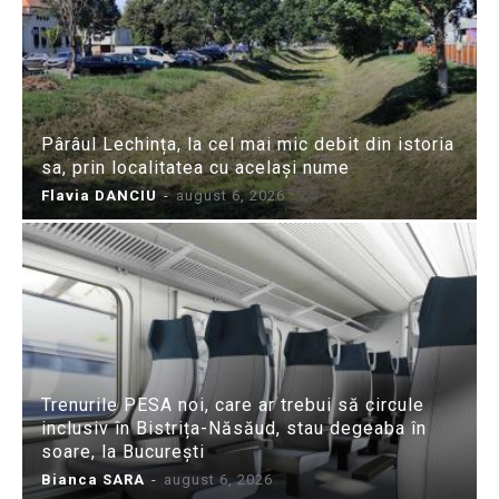
Pârâul Lechința, la cel mai mic debit din istoria
sa, prin localitatea cu același nume
Flavia DANCIU
-
august 6, 2026
Trenurile PESA noi, care ar trebui să circule
inclusiv în Bistrița-Năsăud, stau degeaba în
soare, la București
Bianca SARA
-
august 6, 2026