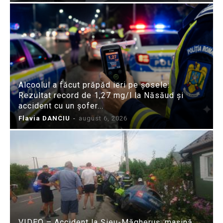
Alcoolul a făcut prăpăd ieri pe șosele:
Rezultat record de 1,27 mg/l la Năsăud și
accident cu un șofer...
Flavia DANCIU
-
august 6, 2026
VIDEO – Accident la Șieu-Măgheruș: mașină