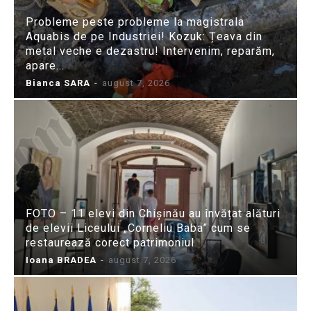
Probleme peste probleme la magistrala
Aquabis de pe Industriei! Kozuk: Țeava din
metal veche e dezastru! Intervenim, reparăm,
apare...
Bianca SARA
-
august 7, 2026
FOTO – 11 elevi din Chișinău au învățat alături
de elevii Liceului „Corneliu Baba” cum se
restaurează corect patrimoniul
Ioana BRADEA
-
august 7, 2026