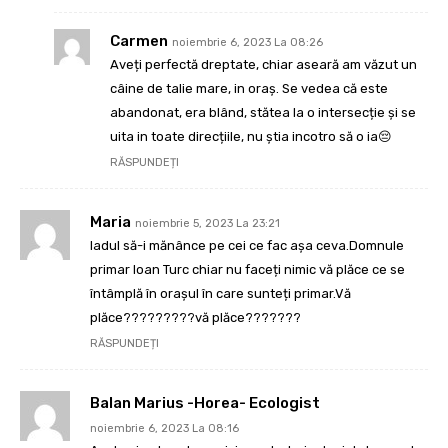
Carmen
noiembrie 6, 2023 La 08:26
Aveți perfectă dreptate, chiar aseară am văzut un
câine de talie mare, in oraş. Se vedea că este
abandonat, era blând, stătea la o intersecție şi se
uita in toate direcțiile, nu ştia incotro să o ia😔
RĂSPUNDEȚI
Maria
noiembrie 5, 2023 La 23:21
Iadul să-i mănânce pe cei ce fac așa ceva.Domnule
primar Ioan Turc chiar nu faceți nimic vă plăce ce se
întâmplă în orașul în care sunteți primar.Vă
plăce?????????vă plăce???????
RĂSPUNDEȚI
Balan Marius -Horea- Ecologist
noiembrie 6, 2023 La 08:16