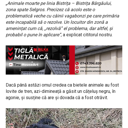
„
Animale moarte pe linia Bistrița – Bistrița Bârgăului,
zona spate Selgros. Precizez că acolo este o
problematică veche cu câinii vagabonzi pe care primăria
este incapabilă să o rezolve. Un locuitor din zonă a
amenințat cum că, „rezolvă” el problema, dar altfel, și
probabil o pune în aplicare”
, a explicat cititorul nostru.
Dacă până astăzi omul credea ca bietele animale au fost
lovite de tren, azi-dimineață a găsit un cățeluș negru, în
agonie, și susține că are și dovada că a fost otrăvit.
P
l
a