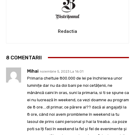
Redactia
8 COMENTARII
Mihai
noiembrie 5, 2023 La 16:01
Primaria cheltuie 800.000 de lei pe închirierea unor
luminițe dar nu da doi bani pe noi cetățenii, ne
mănâncă caini în oras, suni la primaria, si ti se spune ca
ei nu lucrează în weekend, ca vezi doamne au program
de 8 ore….dl primar, ce părere ai?? dacă ai angajații la
8 ore, când noi avem prombleme în weekend ia tu
lasoul de prins caini personal și hai la treaba…ca poze
poti sa îți faci în weekend la fel și fel de evenimente și