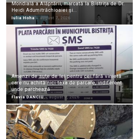
Mondială a Alăptării, marcată la Bistrița de Dr.
Heidi Adumitrăchioaiei și...
Iulia Hoha
-
august 7, 2026
Amenzi de sute de lei pentru cei fără vinietă
care nu achită nici taxa de parcare, indiferent
unde parchează
Flavia DANCIU
-
august 7, 2026