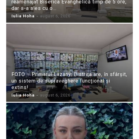
reamenajat Biserica Evanghelică timp de 5 ore,
dar s-a ales cu o...
Iulia Hoha
-
august 6, 2026
FOTO – Primarul Lazany: Bistrița are, în sfârșit,
un sistem de supraveghere funcțional și
extins!
Iulia Hoha
-
august 6, 2026