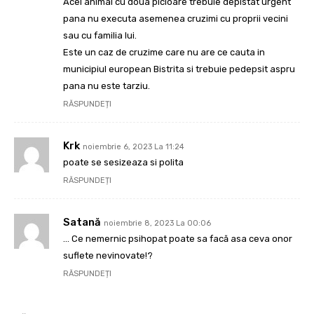
Acel animal cu doua picioare trebuie depistat urgent
pana nu executa asemenea cruzimi cu proprii vecini
sau cu familia lui.
Este un caz de cruzime care nu are ce cauta in
municipiul european Bistrita si trebuie pedepsit aspru
pana nu este tarziu.
RĂSPUNDEȚI
Krk
noiembrie 6, 2023 La 11:24
poate se sesizeaza si polita
RĂSPUNDEȚI
Satană
noiembrie 8, 2023 La 00:06
… Ce nemernic psihopat poate sa facă asa ceva onor
suflete nevinovate!?
RĂSPUNDEȚI