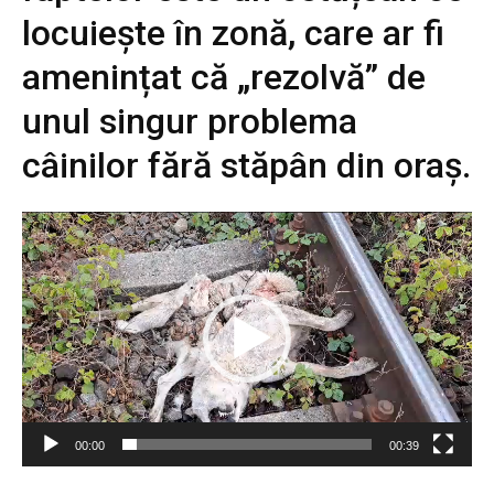
locuiește în zonă, care ar fi
amenințat că „rezolvă” de
unul singur problema
câinilor fără stăpân din oraș.
P
l
a
y
e
r
v
i
d
e
00:00
00:39
o