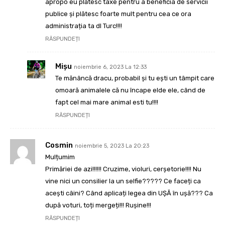
apropo eu plătesc taxe pentru a beneficia de servicii
publice și plătesc foarte mult pentru cea ce ora
administrația ta dl Turc!!!!
RĂSPUNDEȚI
Mișu
noiembrie 6, 2023 La 12:33
Te mănâncă dracu, probabil și tu ești un tâmpit care
omoară animalele că nu încape elde ele, când de
fapt cel mai mare animal esti tu!!!!
RĂSPUNDEȚI
Cosmin
noiembrie 5, 2023 La 20:23
Mulțumim
Primăriei de azi!!!!!! Cruzime, violuri, cerșetorie!!!! Nu
vine nici un consilier la un selfie????? Ce faceți ca
acești câini? Când aplicați legea din UȘĂ în ușă??? Ca
după voturi, toți mergeți!!! Rușine!!!
RĂSPUNDEȚI