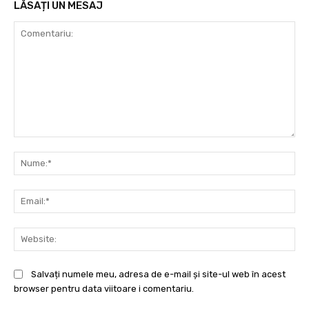
LĂSAȚI UN MESAJ
Comentariu:
Nu
Ema
Web
Salvați numele meu, adresa de e-mail și site-ul web în acest
browser pentru data viitoare i comentariu.