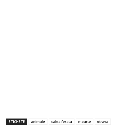
ETICHETE
animale
calea ferata
moarte
otrava