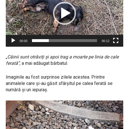
y
e
r
v
i
d
e
00:00
00:12
o
„
Câinii sunt otrăviți și apoi trag a moarte pe linia de cale
ferată”
, a mai adăugat bărbatul.
Imaginile au fost surprinse zilele acestea. Printre
animalele care și-au găsit sfârșitul pe calea ferată se
numără și un iepuraș.