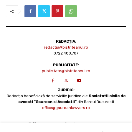
REDACȚIA:
redactia@bistriteanul.ro
0722.480.707
PUBLICITATE:
publicitate@bistriteanul.ro
JURIDIC:
Redacția beneficiază de serviciile juridice ale
Societatii civile de
avocati “Gaurean si Asociatii”
din Baroul Bucuresti
office@gaureanlawyers.ro