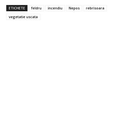
ETICHETE
feldru
incendiu
Nepos
rebrisoara
vegetatie uscata