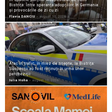
Bistrița: Între speranța adopțiilor în Germania
și provocările de zi cu zi
Flavia DANCIU
-
august 10, 2026
Atac în trafic, în miez de noapte, la Bistrița:
Suspecții au fost reținuți în urma unor
percheziții
Iulia Hoha
-
august 10, 2026