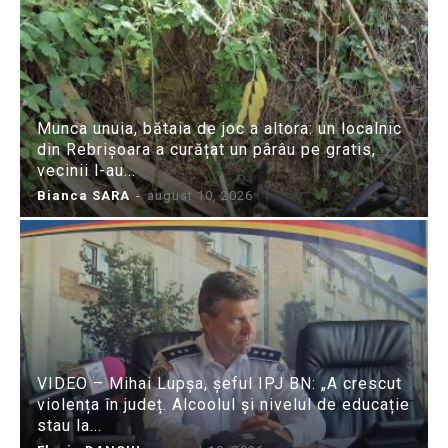
Munca unuia, bătaia de joc a altora: un localnic
din Rebrișoara a curățat un pârâu pe gratis,
vecinii l-au...
Bianca SARA
-
august 10, 2026
VIDEO – Mihai Lupșa, șeful IPJ BN: „A crescut
violența în județ. Alcoolul și nivelul de educație
stau la...