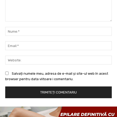
Comentariu:
Nu
Ema
Web
Salvați numele meu, adresa de e-mail și site-ul web în acest
browser pentru data viitoare i comentariu.