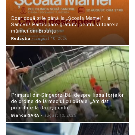
Doar două zile până la „Școala Mamei”, la
Sanovil! Participare gratuită pentru viitoarele
mămici din Bistrița
Redactia
-
august 10, 2026
Primarul din Sîngeorz-Băi despre lipsa forțelor
de ordine de la meciul cu bătaie: „Am dat
prioritate la Jazz, pentru...
Bianca SARA
-
august 10, 2026