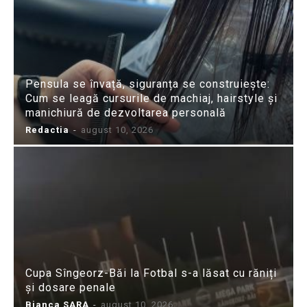
Pensula se învață, siguranța se construiește:
Cum se leagă cursurile de machiaj, hairstyle și
manichiură de dezvoltarea personală
Redactia
-
august 10, 2026
Cupa Sîngeorz-Băi la Fotbal s-a lăsat cu răniți
și dosare penale
Bianca SARA
-
august 10, 2026