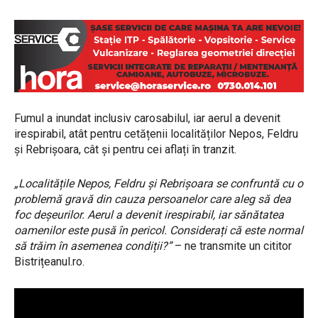
Fumul a inundat inclusiv carosabilul, iar aerul a devenit
irespirabil, atât pentru cetățenii localităților Nepos, Feldru
și Rebrișoara, cât și pentru cei aflați în tranzit.
„Localitățile Nepos, Feldru și Rebrișoara se confruntă cu o
problemă gravă din cauza persoanelor care aleg să dea
foc deșeurilor. Aerul a devenit irespirabil, iar sănătatea
oamenilor este pusă în pericol. Considerați că este normal
să trăim în asemenea condiții?”
– ne transmite un cititor
Bistrițeanul.ro.