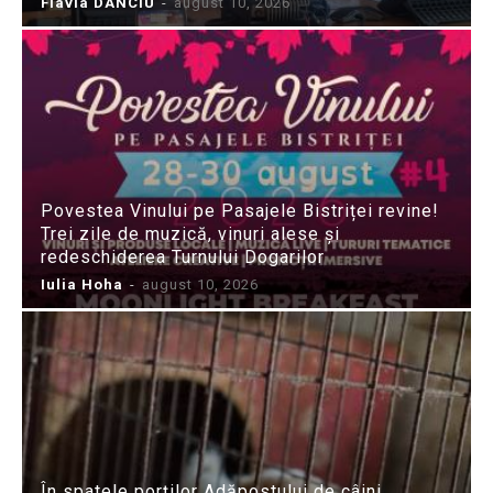
Flavia DANCIU
-
august 10, 2026
Povestea Vinului pe Pasajele Bistriței revine!
Trei zile de muzică, vinuri alese și
redeschiderea Turnului Dogarilor
Iulia Hoha
-
august 10, 2026
În spatele porților Adăpostului de câini